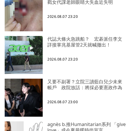
戳女代課老師眼睛大失血近失明
2026.08.07 23:20
代誌大條火急跳船？ 宏碁派任李文
詳接掌兆基屋管2天就喊撤出！
2026.08.07 23:20
又要不副署？立院三讀藍白兒少未來
帳戶 政院放話：將採必要憲政作為
2026.08.07 23:00
agnès b.推Humanitarian系列 「give
love」成今夏最暖時尚宣言