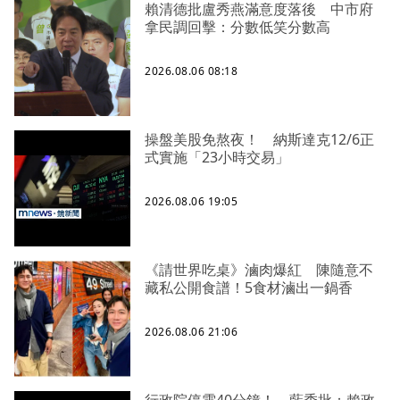
賴清德批盧秀燕滿意度落後 中市府
拿民調回擊：分數低笑分數高
2026.08.06 08:18
操盤美股免熬夜！ 納斯達克12/6正
式實施「23小時交易」
2026.08.06 19:05
《請世界吃桌》滷肉爆紅 陳隨意不
藏私公開食譜！5食材滷出一鍋香
2026.08.06 21:06
行政院停電40分鐘！ 藍委批：賴政