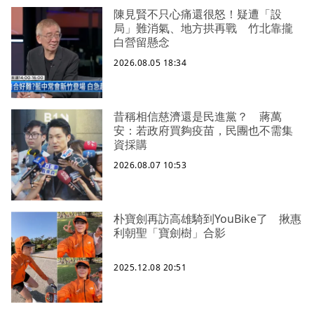
陳見賢不只心痛還很怒！疑遭「設
局」難消氣、地方拱再戰 竹北靠攏
白營留懸念
2026.08.05 18:34
昔稱相信慈濟還是民進黨？ 蔣萬
安：若政府買夠疫苗，民團也不需集
資採購
2026.08.07 10:53
朴寶劍再訪高雄騎到YouBike了 揪惠
利朝聖「寶劍樹」合影
2025.12.08 20:51