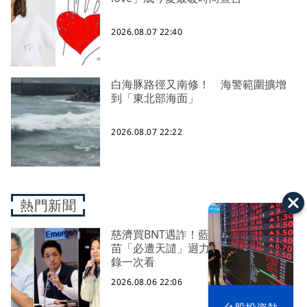
2026.08.07 22:40
白海豚路徑又南修！ 海警範圍擴增
到「東北部海面」
2026.08.07 22:22
熱門新聞
慈濟買BNT遇詐！藍白昔嗆政府擋疫
苗「必遭天譴」迴力鏢來了 荒謬語
錄一次看
2026.08.06 22:06