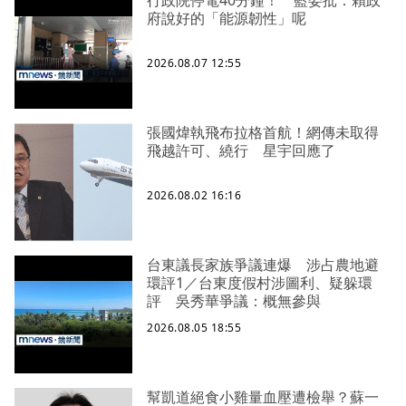
府說好的「能源韌性」呢
2026.08.07 12:55
張國煒執飛布拉格首航！網傳未取得
飛越許可、繞行 星宇回應了
2026.08.02 16:16
台東議長家族爭議連爆 涉占農地避
環評1／台東度假村涉圖利、疑躲環
評 吳秀華爭議：概無參與
2026.08.05 18:55
幫凱道絕食小雞量血壓遭檢舉？蘇一