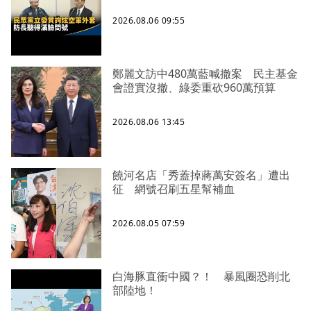
2026.08.06 09:55
鄭麗文訪中480萬藍喊撤案 民主基金
會證實沒撤、綠委重砍960萬預算
2026.08.06 13:45
饒河名店「秀蓋掉蔣萬安簽名」遭出
征 網號召刷五星幫補血
2026.08.05 07:59
白海豚直衝中國？！ 暴風圈恐削北
部陸地！