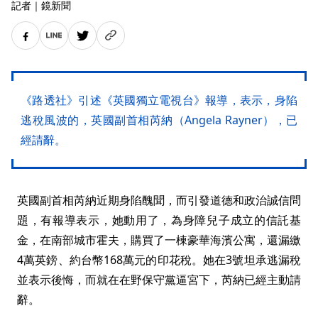
記者
｜
鏡新聞
《路透社》引述《英國獨立電視台》報導，表示，身陷
逃稅風波的，英國副首相芮納（Angela Rayner），已
經請辭。
英國副首相芮納近期身陷醜聞，而引發道德和政治誠信問
題，有報導表示，她動用了，為身障兒子成立的信託基
金，在南部城市霍夫，購買了一棟豪華海濱公寓，還漏繳
4萬英鎊、約台幣168萬元的印花稅。她在3號坦承逃漏稅
並表示後悔，而就在在野保守黨逼宮下，芮納已經主動請
辭。