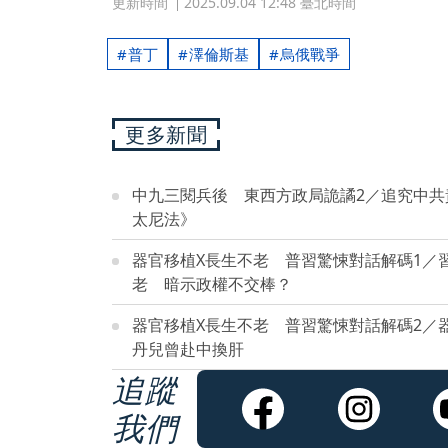
更新時間
2025.09.04 12:48 臺北時間
普丁
澤倫斯基
烏俄戰爭
更多新聞
中九三閱兵後 東西方政局詭譎2／追究中
太尼法》
器官移植X長生不老 普習驚悚對話解碼1／
老 暗示政權不交棒？
器官移植X長生不老 普習驚悚對話解碼2／
丹兒曾赴中換肝
追蹤
我們