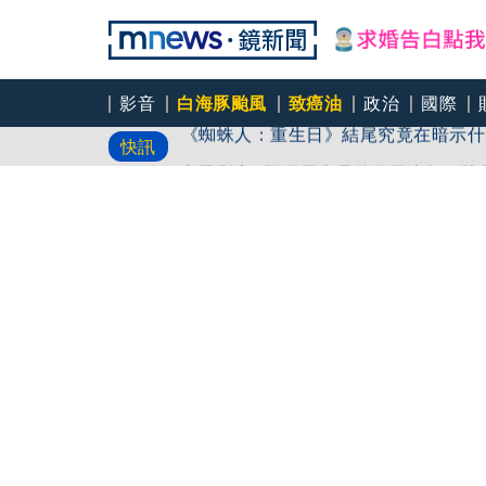
影音
白海豚颱風
致癌油
政治
國際
《蜘蛛人：重生日》結尾究竟在暗示什
快訊
孝子影帝/ 阮經天喪母後停工半年 
「天后御用化妝師」陳聆薇追思會 張