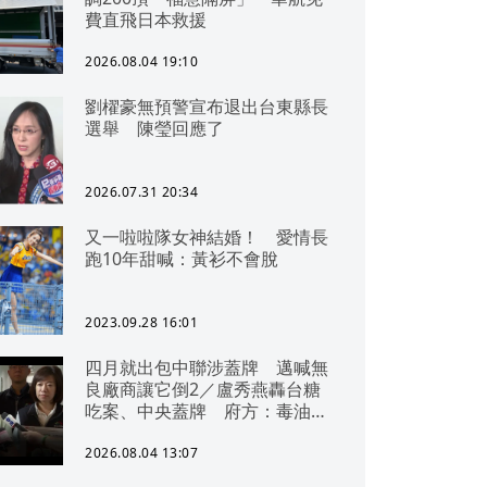
費直飛日本救援
2026.08.04 19:10
劉櫂豪無預警宣布退出台東縣長
選舉 陳瑩回應了
2026.07.31 20:34
又一啦啦隊女神結婚！ 愛情長
跑10年甜喊：黃衫不會脫
2023.09.28 16:01
四月就出包中聯涉蓋牌 邁喊無
良廠商讓它倒2／盧秀燕轟台糖
吃案、中央蓋牌 府方：毒油一
直在台中
2026.08.04 13:07