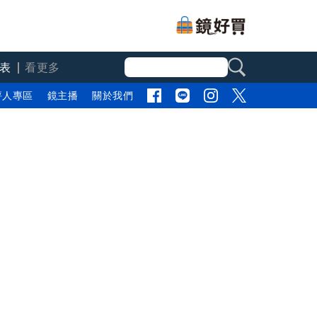
表
看更多
評人專區
鏡主播
關於我們