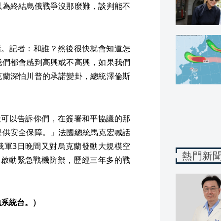
以為終結烏俄戰爭沒那麼難，談判能不
話。記者：和誰？然後很快就會知道怎
我們都會感到高興或不高興，如果我們
克蘭深怕川普的承諾變卦，總統澤倫斯
天可以告訴你們，在簽署和平協議的那
提供安全保障。」法國總統馬克宏喊話
俄軍3日晚間又對烏克蘭發動大規模空
熱門新
迫啟動緊急戰機防禦，歷經三年多的戰
地系統台。）