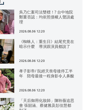
聞
吳乃仁案司法雙標！? 台中地院
鄭重否認：均依照債權人聲請處
理
2026.08.06 12:20
《蜘蛛人：重生日》結尾究竟在
暗示什麼 導演跟演員都說了
2026.08.06 12:20
孝子影帝/ 阮經天喪母後停工半
年 陪母最後一程身影令人鼻酸
2026.08.06 12:20
「天后御用化妝師」陳聆薇追思
會 張韶涵、蔡健雅及彭佳慧都