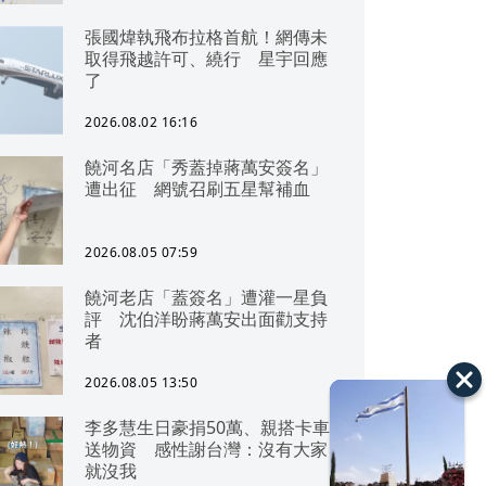
張國煒執飛布拉格首航！網傳未
取得飛越許可、繞行 星宇回應
了
2026.08.02 16:16
饒河名店「秀蓋掉蔣萬安簽名」
遭出征 網號召刷五星幫補血
2026.08.05 07:59
饒河老店「蓋簽名」遭灌一星負
評 沈伯洋盼蔣萬安出面勸支持
者
2026.08.05 13:50
李多慧生日豪捐50萬、親搭卡車
送物資 感性謝台灣：沒有大家
就沒我