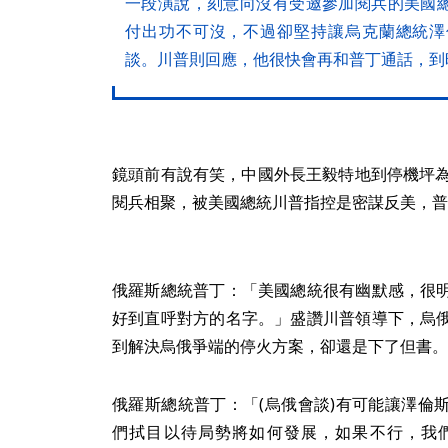
一段演說，刻意向沒有受邀參加閱兵的美國
付出功不可沒，不過卻堅持讓烏克蘭總統澤
談。川普則回應，他很快會再和普丁通話，到
鏡頭前有說有笑，中國外長王毅特地到停機坪為
閱兵相聚，被美國總統川普指控是密謀反美，普
俄羅斯總統普丁：「美國總統很有幽默感，很
好到直呼對方的名字。」盛讚川普領導下，烏
到解決烏俄爭端的停火方案，卻還是下了但書。
俄羅斯總統普丁：「(烏俄會談)有可能讓澤倫
們拭目以待局勢將如何發展，如果不行，我