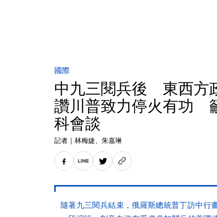
國際
中九三閱兵後 東西方
讚川普致力停火有功 
科會談
記者
｜
林梅婕
、朱嘉琳
隨著九三閱兵結束，俄羅斯總統普丁訪中行畫下