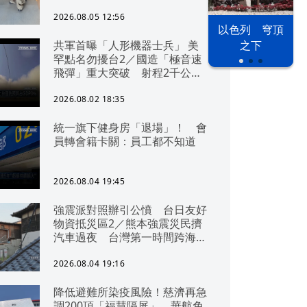
2026.08.05 12:56
以色列 穹頂
共軍首曝「人形機器士兵」 美
之下
罕點名勿擾台2／國造「極音速
飛彈」重大突破 射程2千公里
可「直通北京」
2026.08.02 18:35
統一旗下健身房「退場」！ 會
員轉會籍卡關：員工都不知道
2026.08.04 19:45
強震派對照辦引公憤 台日友好
物資抵災區2／熊本強震災民擠
汽車過夜 台灣第一時間跨海急
援
2026.08.04 19:16
降低避難所染疫風險！慈濟再急
調200頂「福慧隔屏」 華航免