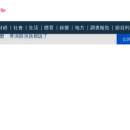
財經
社會
生活
體育
娛樂
地方
調查報告
節目列
麼 導演跟演員都說了
陪母最後一程身影令人鼻酸
公
韶涵、蔡健雅及彭佳慧都到了