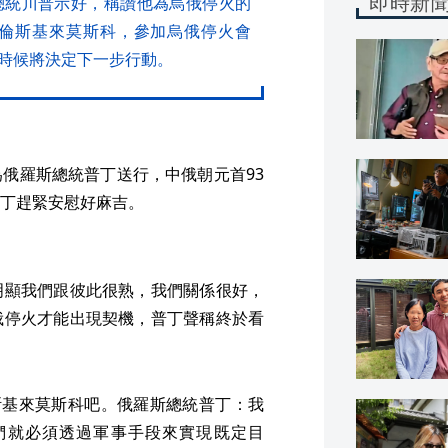
即時新
總統川普示好，稱讚他為烏俄停火的
倫斯基來莫斯科，參加烏俄停火會
時候將決定下一步行動。
俄羅斯總統普丁送行，中俄朝元首93
丁趕緊安慰好麻吉。
明顯我們跟彼此很熟，我們關係很好，
俄停火才能出現契機，普丁聲稱終於看
斯基來莫斯科吧。俄羅斯總統普丁：我
們就必須透過軍事手段來實現既定目