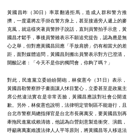
黃國昌昨（30日）率眾翻過拒馬，造成人群和警方推
擠，一度還將左手掛在警方身上，甚至接過旁人遞上的麥
克風，就這樣夾著員警脖子說話，直到員警拍手示意，黃
國昌才鬆手，事後員警雖表示不願追究提告，認為應是無
心之舉，但對應黃國昌回應「手放肩膀」仍有相當大的差
距，面對媒體追問，黃國昌則搬出員警表示對方已澄清，
開酸記者：「今天不是你的獨問會，你夠了嗎？」
對此，民進黨立委紛紛開砲，林俊憲今（31日）表示，
黃國昌勒警察脖子畫面讓人怵目驚心，立委甚至是政黨主
席公然違法實在是非常丟臉，黃國昌應該對社會公開道
歉。另外，林俊憲也說明，法律明定管制區不能遊行，且
台北市警察局總指揮官是台北市長蔣萬安，要黃國昌別再
牽拖民進黨或賴清德，他認為白營刻意製造衝突、演戲，
呼籲蔣萬案維護法律人人平等原則，將黃國昌等人移送法