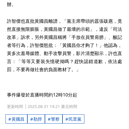
辦。
許智傑也直批黃國昌離譜，「黨主席帶頭的囂張跋扈，竟
然直接無限膨脹，黃國昌做了最壞的示範」，違反「司法
改革」訴求，另外黃國昌稱將「手放在員警肩膀」、酸記
者等行為，許智傑怒批：「黃國昌你才夠了！」他認為，
黃多次羞辱媒體、動手攻擊員警，影片清楚顯示，許也直
言：「等等又要裝失憶硬拗嗎？趕快認錯道歉，依法處
罰，不要再做社會的負面教材了。」
事件爆發於直播時間約12時10分起
更新時間
2025.08.31 14:21 臺北時間
黃國昌
勒脖
警察
民眾黨