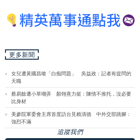
更多新聞
女兒遭黃國昌嗆「白痴問題」 吳益政：記者有提問的
天職
蔡易餘遭小草嘲弄 顏翎熹力挺：陳情不推托，沒必要
比身材
美參院軍委會主席首度訪台見賴清德 中外交部跳腳：
強烈不滿
追蹤我們