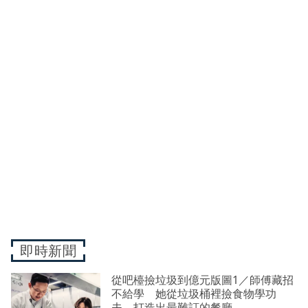
即時新聞
從吧檯撿垃圾到億元版圖1／師傅藏招
不給學 她從垃圾桶裡撿食物學功
夫 打造出最難訂的餐廳