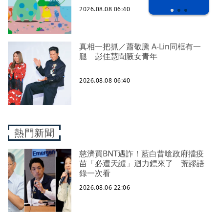
2026.08.08 06:40
真相一把抓／蕭敬騰 A-Lin同框有一
腿 彭佳慧聞腋女青年
2026.08.08 06:40
熱門新聞
慈濟買BNT遇詐！藍白昔嗆政府擋疫
苗「必遭天譴」迴力鏢來了 荒謬語
錄一次看
2026.08.06 22:06