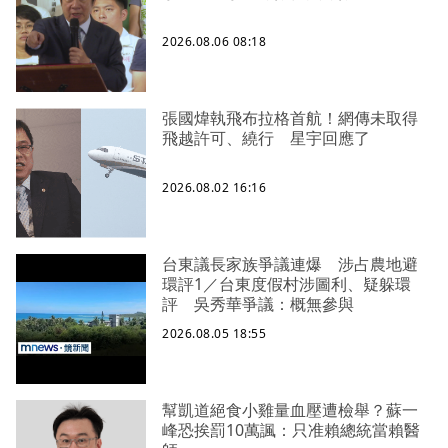
2026.08.06 08:18
張國煒執飛布拉格首航！網傳未取得
飛越許可、繞行 星宇回應了
2026.08.02 16:16
台東議長家族爭議連爆 涉占農地避
環評1／台東度假村涉圖利、疑躲環
評 吳秀華爭議：概無參與
2026.08.05 18:55
幫凱道絕食小雞量血壓遭檢舉？蘇一
峰恐挨罰10萬諷：只准賴總統當賴醫