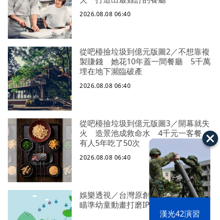
2026.08.08 06:40
從吧檯撿垃圾到億元版圖2／不想靠複
製賺錢 她花10年蓋一間餐廳 5千萬
埋在地下瀕臨破產
2026.08.08 06:40
從吧檯撿垃圾到億元版圖3／開幕就失
火 造景池成救命水 4千元一客餐
有人5年吃了50次
2026.08.08 06:40
娛樂透視／台灣原創《芽芽樂團》
瞄準幼童動畫打磨IP
漢光42演習