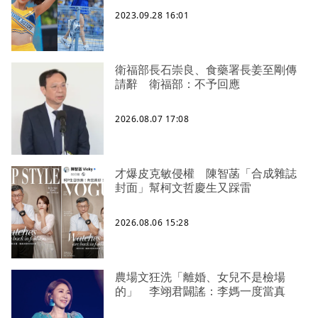
2023.09.28 16:01
衛福部長石崇良、食藥署長姜至剛傳
請辭 衛福部：不予回應
2026.08.07 17:08
才爆皮克敏侵權 陳智菡「合成雜誌
封面」幫柯文哲慶生又踩雷
2026.08.06 15:28
農場文狂洗「離婚、女兒不是檢場
的」 李翊君闢謠：李媽一度當真