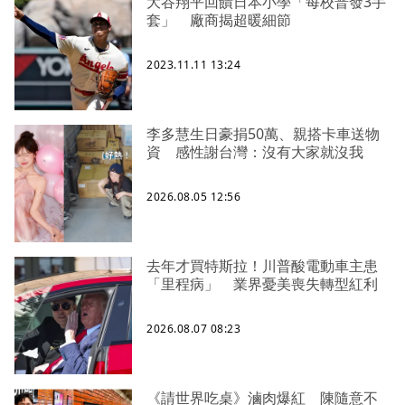
大谷翔平回饋日本小學「每校普發3手
套」 廠商揭超暖細節
2023.11.11 13:24
李多慧生日豪捐50萬、親搭卡車送物
資 感性謝台灣：沒有大家就沒我
2026.08.05 12:56
去年才買特斯拉！川普酸電動車主患
「里程病」 業界憂美喪失轉型紅利
2026.08.07 08:23
《請世界吃桌》滷肉爆紅 陳隨意不