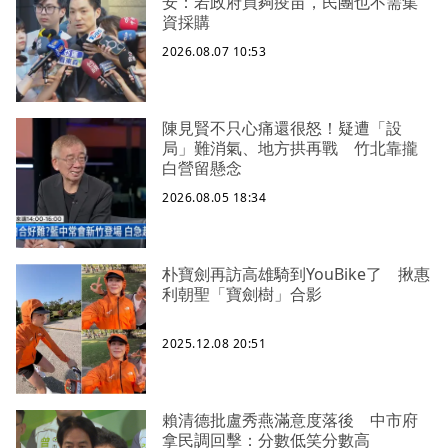
安：若政府買夠疫苗，民團也不需集
資採購
2026.08.07 10:53
陳見賢不只心痛還很怒！疑遭「設
局」難消氣、地方拱再戰 竹北靠攏
白營留懸念
2026.08.05 18:34
朴寶劍再訪高雄騎到YouBike了 揪惠
利朝聖「寶劍樹」合影
2025.12.08 20:51
賴清德批盧秀燕滿意度落後 中市府
拿民調回擊：分數低笑分數高