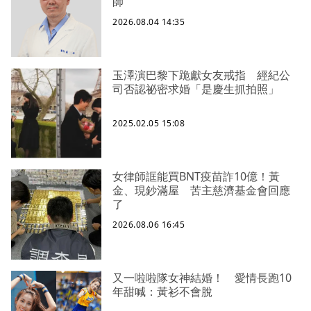
師
2026.08.04 14:35
玉澤演巴黎下跪獻女友戒指 經紀公
司否認祕密求婚「是慶生抓拍照」
2025.02.05 15:08
女律師誆能買BNT疫苗詐10億！黃
金、現鈔滿屋 苦主慈濟基金會回應
了
2026.08.06 16:45
又一啦啦隊女神結婚！ 愛情長跑10
年甜喊：黃衫不會脫