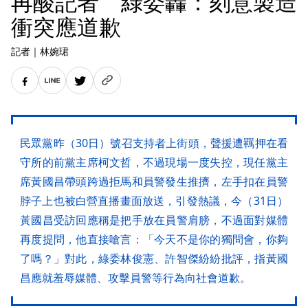
再酸記者 綠委轟：刻意製造
衝突應道歉
記者
｜
林婉珺
民眾黨昨（30日）號召支持者上街頭，聲援遭羈押在看
守所的前黨主席柯文哲，不過現場一度失控，現任黨主
席黃國昌帶頭跨過拒馬和員警發生推擠，左手扣在員警
脖子上也被白營直播畫面放送，引發熱議，今（31日）
黃國昌受訪回應稱是把手放在員警肩膀，不過面對媒體
再度提問，他直接嗆言：「今天不是你的獨問會，你夠
了嗎？」對此，綠委林俊憲、許智傑紛紛批評，指黃國
昌應就羞辱媒體、攻擊員警等行為向社會道歉。