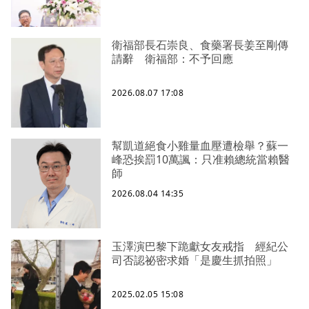
衛福部長石崇良、食藥署長姜至剛傳
請辭 衛福部：不予回應
2026.08.07 17:08
幫凱道絕食小雞量血壓遭檢舉？蘇一
峰恐挨罰10萬諷：只准賴總統當賴醫
師
2026.08.04 14:35
玉澤演巴黎下跪獻女友戒指 經紀公
司否認祕密求婚「是慶生抓拍照」
2025.02.05 15:08