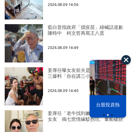
2026.08.09 14:56
藍白昔指政府「擋疫苗」綠喊話道歉
陳時中 柯文哲再罵王八蛋
2026.08.09 14:49
姜厚任曝女友前夫是好友 護愛嗆小
三爆料「你在講三小」
2026.08.09 14:40
漢光42演習
台股投資熱
姜厚任「老牛找到嫩草」再談小24歲
女友 揭七世情緣駁拐坑、暈船破財