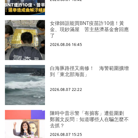
女律師誆能買BNT疫苗詐10億！黃
金、現鈔滿屋 苦主慈濟基金會回應
了
2026.08.06 16:45
白海豚路徑又南修！ 海警範圍擴增
到「東北部海面」
2026.08.07 22:22
陳時中昔示警「有掮客」遭藍圍剿
鄭麗文反問：知道哪些人在騙怎麼不
去抓？
2026.08.07 15:25