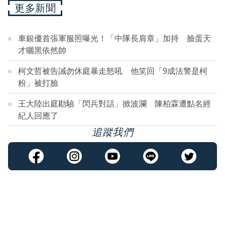
更多新聞
車銀優首張軍服照曝光！「中隊長肩章」加持 臉蛋天
才曬黑依然帥
柯文哲被告誡勿休庭暴走怒吼 他笑回「9成法警是柯
粉」被打臉
王大陸出庭勘驗「閃兵對話」掀波瀾 陳柏霖遭點名經
紀人回應了
追蹤我們