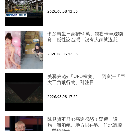
2026.08.08 13:55
李多慧生日豪捐50萬、親搭卡車送物
資 感性謝台灣：沒有大家就沒我
2026.08.05 12:56
美釋第5波「UFO檔案」 阿富汗「巨
大三角飛行物」引注目
2026.08.08 17:25
陳見賢不只心痛還很怒！疑遭「設
局」難消氣、地方拱再戰 竹北靠攏
白營留懸念