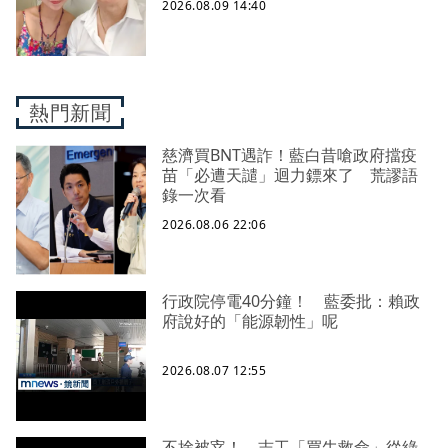
2026.08.09 14:40
熱門新聞
慈濟買BNT遇詐！藍白昔嗆政府擋疫
苗「必遭天譴」迴力鏢來了 荒謬語
錄一次看
2026.08.06 22:06
行政院停電40分鐘！ 藍委批：賴政
府說好的「能源韌性」呢
2026.08.07 12:55
不捨被宰！ 志工「買牛救命」從綠