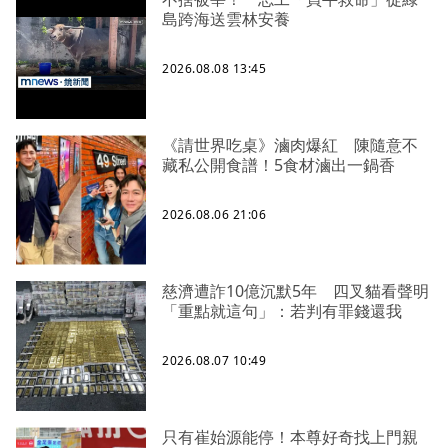
島跨海送雲林安養
2026.08.08 13:45
《請世界吃桌》滷肉爆紅 陳隨意不
藏私公開食譜！5食材滷出一鍋香
2026.08.06 21:06
慈濟遭詐10億沉默5年 四叉貓看聲明
「重點就這句」：若判有罪錢還我
2026.08.07 10:49
只有崔始源能停！本尊好奇找上門親