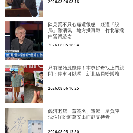
2026.08.06 08:18
陳見賢不只心痛還很怒！疑遭「設
局」難消氣、地方拱再戰 竹北靠攏
白營留懸念
2026.08.05 18:34
只有崔始源能停！本尊好奇找上門親
問：停車可以嗎 新北店員粉樂壞
2026.08.06 16:25
饒河老店「蓋簽名」遭灌一星負評
沈伯洋盼蔣萬安出面勸支持者
2026.08.05 13:50