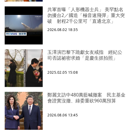
共軍首曝「人形機器士兵」 美罕點名
勿擾台2／國造「極音速飛彈」重大突
破 射程2千公里可「直通北京」
2026.08.02 18:35
玉澤演巴黎下跪獻女友戒指 經紀公
司否認祕密求婚「是慶生抓拍照」
2025.02.05 15:08
鄭麗文訪中480萬藍喊撤案 民主基金
會證實沒撤、綠委重砍960萬預算
2026.08.06 13:45