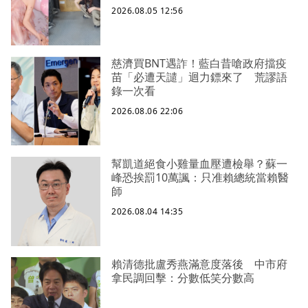
2026.08.05 12:56
慈濟買BNT遇詐！藍白昔嗆政府擋疫
苗「必遭天譴」迴力鏢來了 荒謬語
錄一次看
2026.08.06 22:06
幫凱道絕食小雞量血壓遭檢舉？蘇一
峰恐挨罰10萬諷：只准賴總統當賴醫
師
2026.08.04 14:35
賴清德批盧秀燕滿意度落後 中市府
拿民調回擊：分數低笑分數高