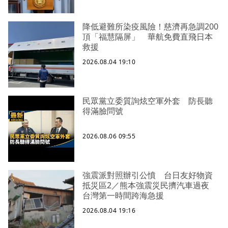
降低避難所染疫風險！慈濟再急調200
頂「福慧隔屏」 華航免費直飛日本
救援
2026.08.04 19:10
民眾黨立委質詢炫空軍外套 防長聽
得滿臉問號
2026.08.06 09:55
強震派對照辦引公憤 台日友好物資
抵災區2／熊本強震災民擠汽車過夜
台灣第一時間跨海急援
2026.08.04 19:16