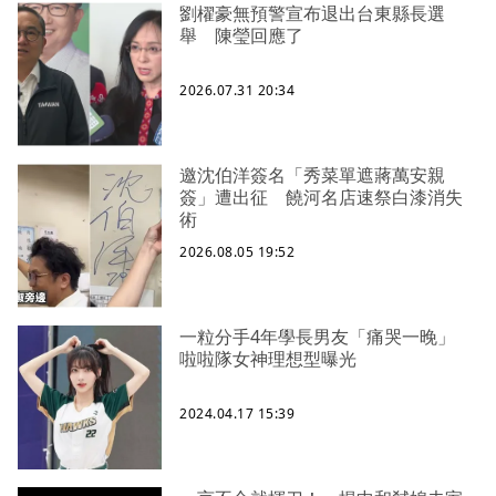
劉櫂豪無預警宣布退出台東縣長選
舉 陳瑩回應了
2026.07.31 20:34
邀沈伯洋簽名「秀菜單遮蔣萬安親
簽」遭出征 饒河名店速祭白漆消失
術
2026.08.05 19:52
一粒分手4年學長男友「痛哭一晚」
啦啦隊女神理想型曝光
2024.04.17 15:39