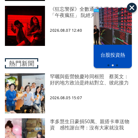
《狂忘警探》全數通過入選多倫多
「午夜瘋狂」 阮經天苦練柔道
2026.08.07 12:40
漢光42演習
台股投資熱
熱門新聞
罕曬與藍營饒慶玲同框照 蔡英文：
好的地方政治是終結對立、彼此接力
2026.08.05 15:07
李多慧生日豪捐50萬、親搭卡車送物
資 感性謝台灣：沒有大家就沒我