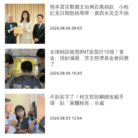
熊本震災鄭麗文自掏百萬捐款 小粉
紅見日期怒槓辱華：廣西水災怎不捐
2026.08.06 09:03
女律師誆能買BNT疫苗詐10億！黃
金、現鈔滿屋 苦主慈濟基金會回應
了
2026.08.06 16:45
不刻名字了！柯文哲卸腳鐐改戴手
環 貼「萊爾校長」示威
2026.08.05 12:04