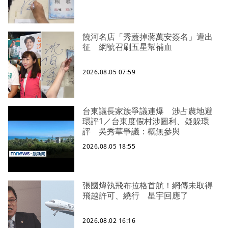
饒河名店「秀蓋掉蔣萬安簽名」遭出
征 網號召刷五星幫補血
2026.08.05 07:59
台東議長家族爭議連爆 涉占農地避
環評1／台東度假村涉圖利、疑躲環
評 吳秀華爭議：概無參與
2026.08.05 18:55
張國煒執飛布拉格首航！網傳未取得
飛越許可、繞行 星宇回應了
2026.08.02 16:16