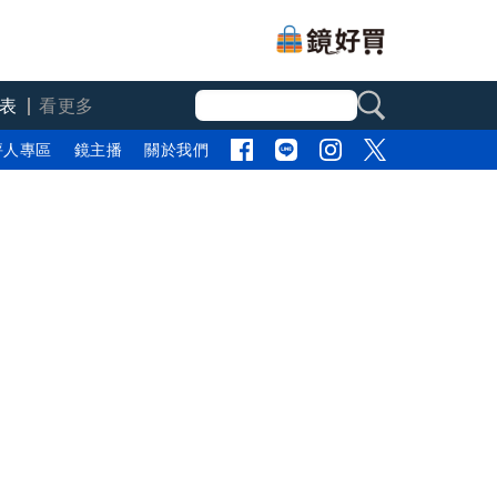
表
看更多
評人專區
鏡主播
關於我們