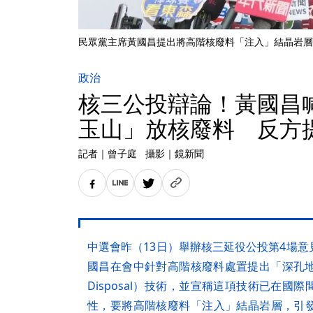
民眾黨主席黃國昌提出將高階核廢料「注入」結晶岩層
政治
核三公投辯論！黃國昌
玉山」放核廢料 反方
記者
｜
曾子庭
攝影
｜
鏡新聞
中選會昨（13日）舉辦核三延役公投第4場
國昌在會中針對高階核廢料處置提出「深孔地質處置
Disposal）技術，並宣稱這項技術已在
性，要將高階核廢料「注入」結晶岩層，引