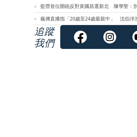
藍營首位開砲反對黃國昌選新北 陳學聖：
瘋傳直播指「20歲至24歲最親中」 沈伯洋
追蹤
我們