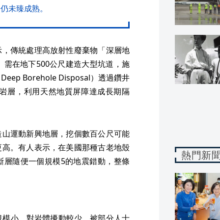
今仍未臻成熟。
示，傳統處理高放射性廢棄物「深層地
posal）需在地下500公尺建造大型坑道，施
Borehole Disposal）透過鑽井
晶岩層，利用天然地質屏障達成長期隔
造山運動新興地層，挖個數百公尺可能
更高。有人表示，在美國那種古老地殼
熱門新
斷層隨便一個規模5的地震錯動，整條
規模小、對岩體擾動較少，被部分人士