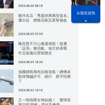
2026.08.06 08:18
以色列 穹頂
台股投資熱
饒河名店「秀蓋掉蔣萬安簽名」
之下
遭出征 網號召刷五星幫補血
2026.08.05 07:59
陳見賢不只心痛還很怒！疑遭
「設局」難消氣、地方拱再戰
竹北靠攏白營留懸念
2026.08.05 18:34
張國煒執飛布拉格首航！網傳未
取得飛越許可、繞行 星宇回應
了
2026.08.02 16:16
又一啦啦隊女神結婚！ 愛情長
跑10年甜喊：黃衫不會脫