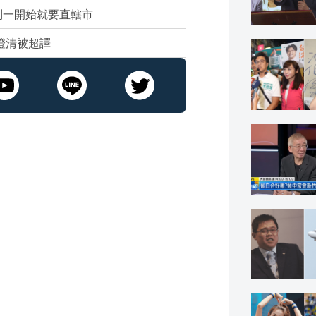
別一開始就要直轄市
澄清被超譯