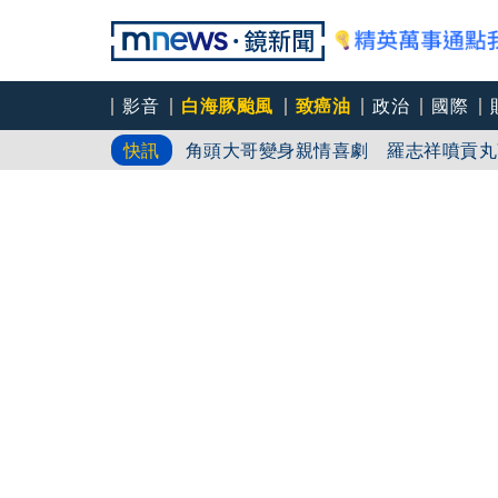
影音
白海豚颱風
致癌油
政治
國際
笑著笑著就哭了 被遺忘的日本喜劇天
快訊
角頭大哥變身親情喜劇 羅志祥噴貢丸
《影后》曾莞婷降臨雄影 化身夢露玩