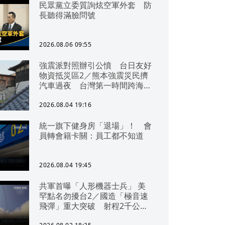
民眾黨立委質詢炫空軍外套 防
長聽得滿臉問號
2026.08.06 09:55
強震派對照辦引公憤 台日友好
物資抵災區2／熊本強震災民擠
汽車過夜 台灣第一時間跨海急
援
2026.08.04 19:16
統一旗下健身房「退場」！ 會
員轉會籍卡關：員工都不知道
2026.08.04 19:45
共軍首曝「人形機器士兵」 美
罕點名勿擾台2／國造「極音速
飛彈」重大突破 射程2千公里
可「直通北京」