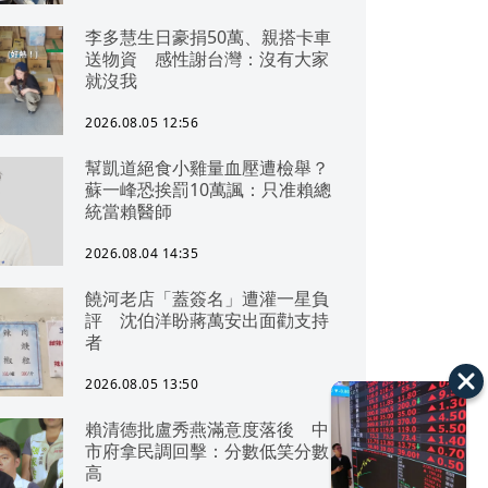
李多慧生日豪捐50萬、親搭卡車
送物資 感性謝台灣：沒有大家
就沒我
2026.08.05 12:56
幫凱道絕食小雞量血壓遭檢舉？
蘇一峰恐挨罰10萬諷：只准賴總
統當賴醫師
2026.08.04 14:35
饒河老店「蓋簽名」遭灌一星負
評 沈伯洋盼蔣萬安出面勸支持
者
2026.08.05 13:50
賴清德批盧秀燕滿意度落後 中
市府拿民調回擊：分數低笑分數
高