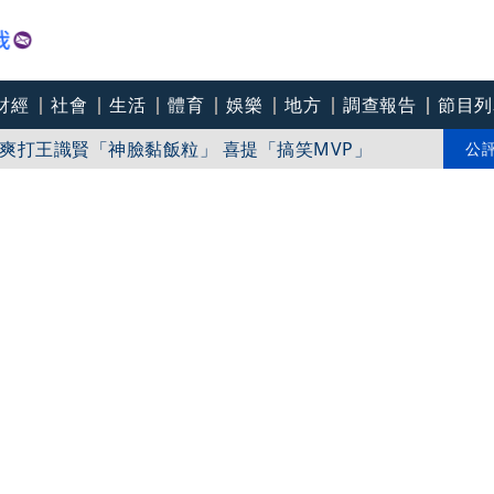
財經
社會
生活
體育
娛樂
地方
調查報告
節目列
才川島雄三 4K修復重返大銀幕
爽打王識賢「神臉黏飯粒」 喜提「搞笑MVP」
公
「觀落陰」：濁水溪以南都是我粉絲