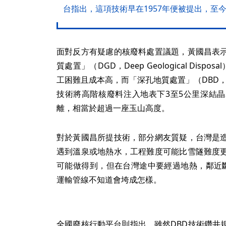
台指出，這項技術早在1957年便被提出，至
面對反方有疑慮的核廢料處置議題，黃國昌表
質處置」（DGD，Deep Geological Dis
工困難且成本高，而「深孔地質處置」（DBD，Deep 
技術將高階核廢料注入地表下3至5公里深結
離，相當於超過一座玉山高度。
對於黃國昌所提技術，部分網友質疑，台灣是
遇到溫泉或地熱水，工程難度可能比雪隧難度
可能做得到，但在台灣途中要經過地熱，鄰近
運輸管線不知道會垮成怎樣。
全國廢核行動平台則指出，雖然DBD技術鑽井