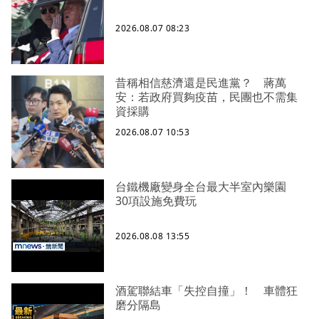
2026.08.07 08:23
昔稱相信慈濟還是民進黨？ 蔣萬
安：若政府買夠疫苗，民團也不需集
資採購
2026.08.07 10:53
台鐵機廠變身全台最大半室內樂園
30項設施免費玩
2026.08.08 13:55
酒駕聯結車「失控自撞」！ 車體狂
磨分隔島