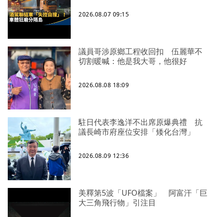
2026.08.07 09:15
議員哥涉原鄉工程收回扣 伍麗華不
切割暖喊：他是我大哥，他很好
2026.08.08 18:09
駐日代表李逸洋不出席原爆典禮 抗
議長崎市府座位安排「矮化台灣」
2026.08.09 12:36
美釋第5波「UFO檔案」 阿富汗「巨
大三角飛行物」引注目