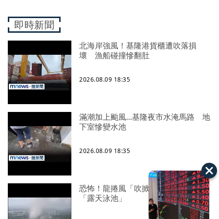
即時新聞
北海岸強風！基隆港貨櫃遭吹落損
壞 漁船碰撞慘翻肚
2026.08.09 18:35
滿潮加上颱風...基隆夜市水淹馬路 地
下室慘變水池
2026.08.09 18:35
恐怖！龍捲風「吹掀屋頂」 住家變
「露天泳池」