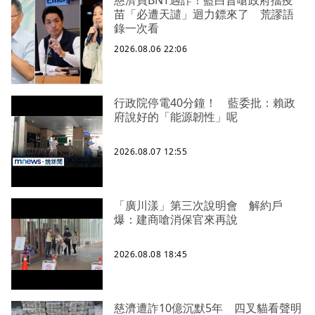
慈濟買BNT遇詐！藍白昔嗆政府擋疫
苗「必遭天譴」迴力鏢來了 荒謬語
錄一次看
2026.08.06 22:06
行政院停電40分鐘！ 藍委批：賴政
府說好的「能源韌性」呢
2026.08.07 12:55
「廣川漾」第三次說明會 解約戶
爆：建商嗆消保官來再說
2026.08.08 18:45
慈濟遭詐10億沉默5年 四叉貓看聲明