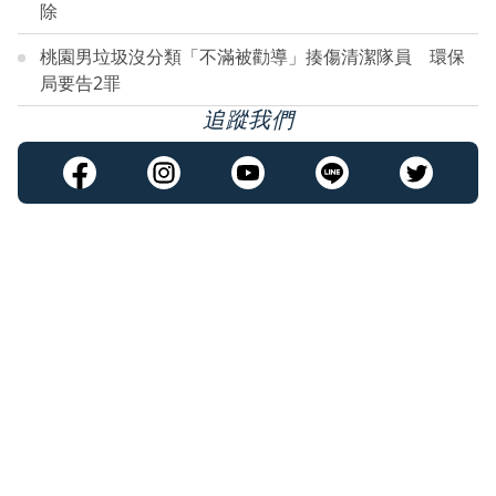
除
桃園男垃圾沒分類「不滿被勸導」揍傷清潔隊員 環保
局要告2罪
追蹤我們