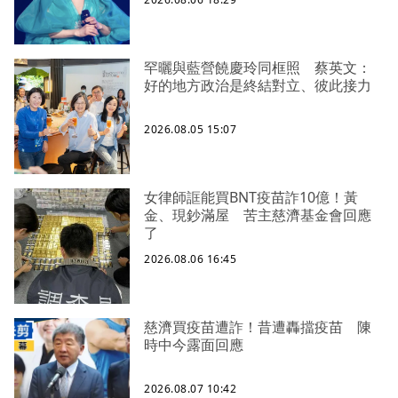
罕曬與藍營饒慶玲同框照 蔡英文：
好的地方政治是終結對立、彼此接力
2026.08.05 15:07
女律師誆能買BNT疫苗詐10億！黃
金、現鈔滿屋 苦主慈濟基金會回應
了
2026.08.06 16:45
慈濟買疫苗遭詐！昔遭轟擋疫苗 陳
時中今露面回應
2026.08.07 10:42