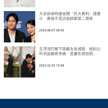
大谷捨保時捷改開「巨大賓利」護妻
小 賽後不受訪急歸家當二寶爸
2026.08.07 09:30
玉澤演巴黎下跪獻女友戒指 經紀公
司否認祕密求婚「是慶生抓拍照」
2025.02.05 15:08