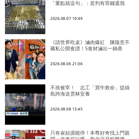
「重點就這句」：若判有罪錢還我
2026.08.07 10:49
《請世界吃桌》滷肉爆紅 陳隨意不
藏私公開食譜！5食材滷出一鍋香
2026.08.06 21:06
不捨被宰！ 志工「買牛救命」從綠
島跨海送雲林安養
2026.08.08 13:45
只有崔始源能停！本尊好奇找上門親