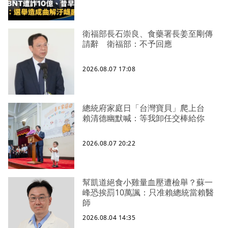
衛福部長石崇良、食藥署長姜至剛傳
請辭 衛福部：不予回應
2026.08.07 17:08
總統府家庭日「台灣寶貝」爬上台
賴清德幽默喊：等我卸任交棒給你
2026.08.07 20:22
幫凱道絕食小雞量血壓遭檢舉？蘇一
峰恐挨罰10萬諷：只准賴總統當賴醫
師
2026.08.04 14:35