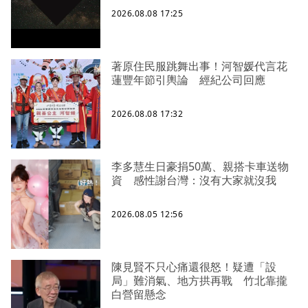
2026.08.08 17:25
著原住民服跳舞出事！河智媛代言花
蓮豐年節引輿論 經紀公司回應
2026.08.08 17:32
李多慧生日豪捐50萬、親搭卡車送物
資 感性謝台灣：沒有大家就沒我
2026.08.05 12:56
陳見賢不只心痛還很怒！疑遭「設
局」難消氣、地方拱再戰 竹北靠攏
白營留懸念