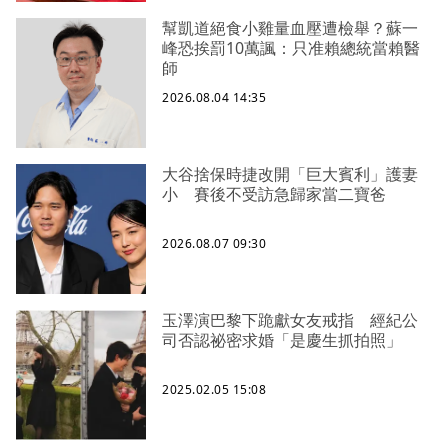
幫凱道絕食小雞量血壓遭檢舉？蘇一
峰恐挨罰10萬諷：只准賴總統當賴醫
師
2026.08.04 14:35
大谷捨保時捷改開「巨大賓利」護妻
小 賽後不受訪急歸家當二寶爸
2026.08.07 09:30
玉澤演巴黎下跪獻女友戒指 經紀公
司否認祕密求婚「是慶生抓拍照」
2025.02.05 15:08