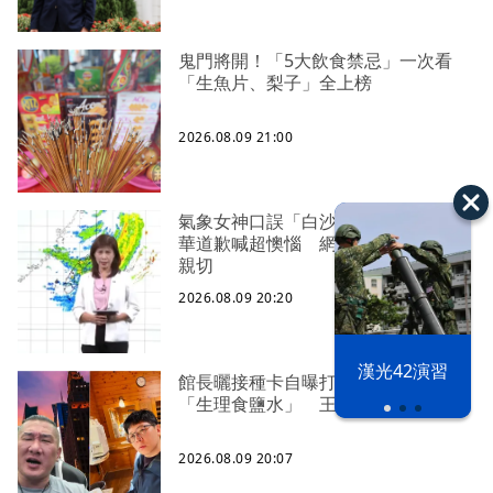
鬼門將開！「5大飲食禁忌」一次看
「生魚片、梨子」全上榜
2026.08.09 21:00
氣象女神口誤「白沙屯颱風」！伍婉
華道歉喊超懊惱 網暖打氣：覺得更
親切
2026.08.09 20:20
漢光42演習
館長曬接種卡自曝打3劑高端、影射
「生理食鹽水」 王浩宇喊檢舉
2026.08.09 20:07