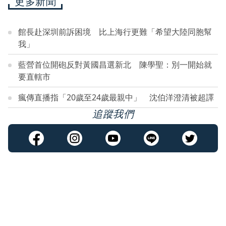
更多新聞
館長赴深圳前訴困境 比上海行更難「希望大陸同胞幫
我」
藍營首位開砲反對黃國昌選新北 陳學聖：別一開始就
要直轄市
瘋傳直播指「20歲至24歲最親中」 沈伯洋澄清被超譯
追蹤我們