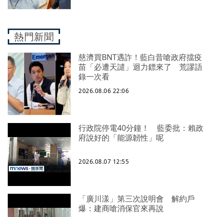
熱門新聞
慈濟買BNT遇詐！藍白昔嗆政府擋疫
苗「必遭天譴」迴力鏢來了 荒謬語
錄一次看
2026.08.06 22:06
行政院停電40分鐘！ 藍委批：賴政
府說好的「能源韌性」呢
2026.08.07 12:55
「廣川漾」第三次說明會 解約戶
爆：建商嗆消保官來再說