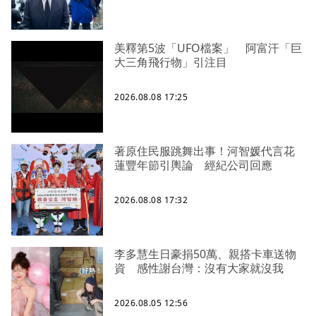
美釋第5波「UFO檔案」 阿富汗「巨
大三角飛行物」引注目
2026.08.08 17:25
著原住民服跳舞出事！河智媛代言花
蓮豐年節引輿論 經紀公司回應
2026.08.08 17:32
李多慧生日豪捐50萬、親搭卡車送物
資 感性謝台灣：沒有大家就沒我
2026.08.05 12:56