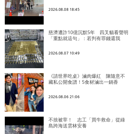
2026.08.08 18:45
慈濟遭詐10億沉默5年 四叉貓看聲明
「重點就這句」：若判有罪錢還我
2026.08.07 10:49
《請世界吃桌》滷肉爆紅 陳隨意不
藏私公開食譜！5食材滷出一鍋香
2026.08.06 21:06
不捨被宰！ 志工「買牛救命」從綠
島跨海送雲林安養