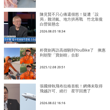
陳見賢不只心痛還很怒！疑遭「設
局」難消氣、地方拱再戰 竹北靠攏
白營留懸念
2026.08.05 18:34
朴寶劍再訪高雄騎到YouBike了 揪惠
利朝聖「寶劍樹」合影
2025.12.08 20:51
張國煒執飛布拉格首航！網傳未取得
飛越許可、繞行 星宇回應了
2026.08.02 16:16