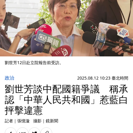
劉世芳12日赴立院報告前受訪。
政治
2025.08.12 10:23 臺北時間
劉世芳談中配國籍爭議 稱承
認「中華人民共和國」惹藍白
抨擊違憲
記者
｜
張憶漩
攝影
｜
鏡新聞