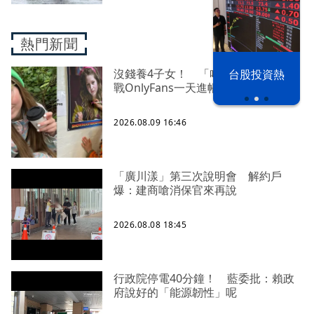
熱門新聞
沒錢養4子女！ 「哈利波特」女星轉
漢光42演習
台股投資熱
戰OnlyFans一天進帳65萬
2026.08.09 16:46
「廣川漾」第三次說明會 解約戶
爆：建商嗆消保官來再說
2026.08.08 18:45
行政院停電40分鐘！ 藍委批：賴政
府說好的「能源韌性」呢