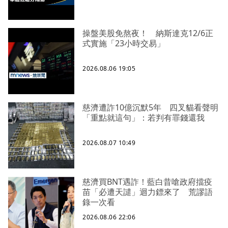
操盤美股免熬夜！ 納斯達克12/6正
式實施「23小時交易」
2026.08.06 19:05
慈濟遭詐10億沉默5年 四叉貓看聲明
「重點就這句」：若判有罪錢還我
2026.08.07 10:49
慈濟買BNT遇詐！藍白昔嗆政府擋疫
苗「必遭天譴」迴力鏢來了 荒謬語
錄一次看
2026.08.06 22:06