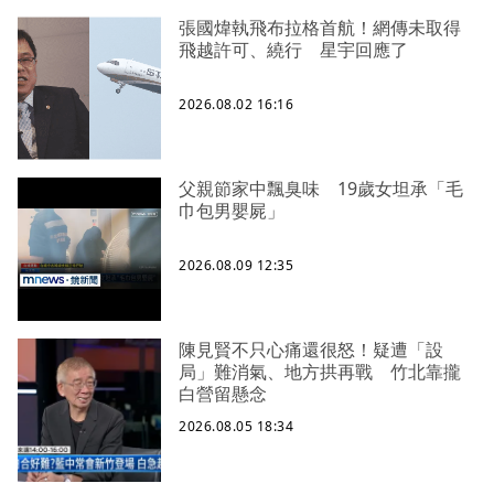
張國煒執飛布拉格首航！網傳未取得
飛越許可、繞行 星宇回應了
2026.08.02 16:16
父親節家中飄臭味 19歲女坦承「毛
巾包男嬰屍」
2026.08.09 12:35
陳見賢不只心痛還很怒！疑遭「設
局」難消氣、地方拱再戰 竹北靠攏
白營留懸念
2026.08.05 18:34