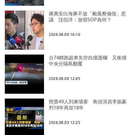
蔣萬安白海豚不放「颱風整備假」惹
議 沈伯洋：放假SOP為何？
2026.08.09 16:10
台74轎跑超車失控自撞護欄 又衝撞
中央分隔島翻覆
2026.08.08 12:45
拐賣49人到柬埔寨 角頭演員李振豪
判18年再加18年
2026.08.03 12:25