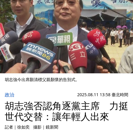
胡志強今出席顏清標父親顏懷的告別式。
政治
2025.08.11 13:58 臺北時間
胡志強否認角逐黨主席 力挺
世代交替：讓年輕人出來
記者
｜
徐如奕
攝影
｜
鏡新聞