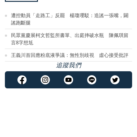
遭控動員「走路工」反罷 楊瓊瓔駁：造謠一張嘴，闢
謠跑斷腿
民眾黨慶展柯文哲監所書單、出庭摔破水瓶 陳佩琪留
言8字想尪
王義川首回應粉底液爭議：無性別歧視 虛心接受批評
追蹤我們