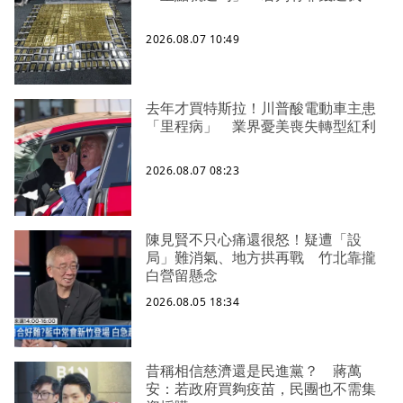
2026.08.07 10:49
去年才買特斯拉！川普酸電動車主患
「里程病」 業界憂美喪失轉型紅利
2026.08.07 08:23
陳見賢不只心痛還很怒！疑遭「設
局」難消氣、地方拱再戰 竹北靠攏
白營留懸念
2026.08.05 18:34
昔稱相信慈濟還是民進黨？ 蔣萬
安：若政府買夠疫苗，民團也不需集