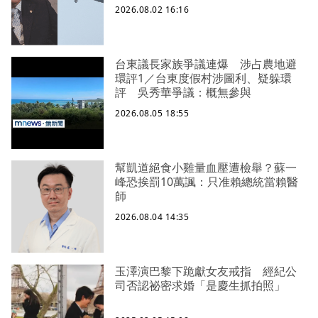
2026.08.02 16:16
台東議長家族爭議連爆 涉占農地避
環評1／台東度假村涉圖利、疑躲環
評 吳秀華爭議：概無參與
2026.08.05 18:55
幫凱道絕食小雞量血壓遭檢舉？蘇一
峰恐挨罰10萬諷：只准賴總統當賴醫
師
2026.08.04 14:35
玉澤演巴黎下跪獻女友戒指 經紀公
司否認祕密求婚「是慶生抓拍照」