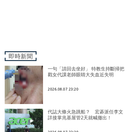
即時新聞
一句「請回去坐好」 特教生持斷掃把
戳女代課老師眼睛大失血近失明
2026.08.07 23:20
代誌大條火急跳船？ 宏碁派任李文
詳接掌兆基屋管2天就喊撤出！