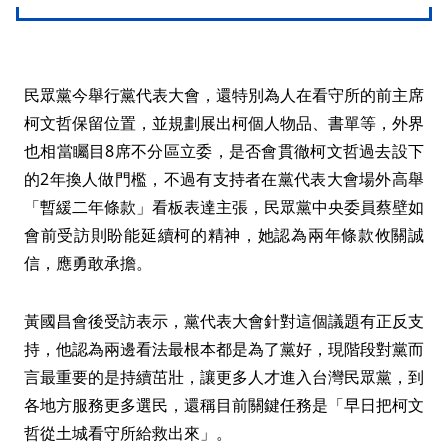
民眾黨今舉行黨代表大會，還特別為人在看守所的前主席
柯文哲保留位置，並規劃展出柯個人物品、書單等，外界
也相當矚目8席不分區立委，是否會貫徹柯文哲過去設下
的2年換人做門檻，不過有支持者在黨代表大會場外高舉
「暫緩二年條款」看板表達主張，民眾黨中央委員蔡壁如
會前受訪則盼能延續柯的精神，她認為兩年條款攸關誠
信，應勇敢承擔。
黃國昌會後受訪表示，黨代表大會針對這個議題有正反支
持，他認為兩邊看法最根本都是為了黨好，現階段對黨而
言最重要的是持續茁壯，讓更多人才進入台灣民眾黨，到
各地方服務更多選民，還稱目前關鍵任務是「早日把柯文
哲從土城看守所給救出來」。