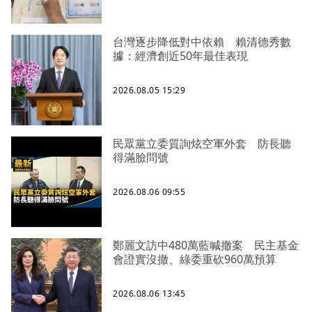
台灣逐步降低對中依賴 賴清德秀數
據：經濟創近50年最佳表現
2026.08.05 15:29
民眾黨立委質詢炫空軍外套 防長聽
得滿臉問號
2026.08.06 09:55
鄭麗文訪中480萬藍喊撤案 民主基金
會證實沒撤、綠委重砍960萬預算
2026.08.06 13:45