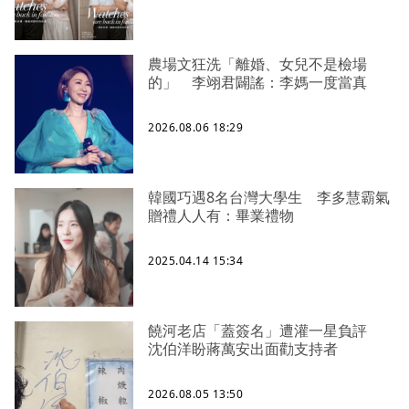
農場文狂洗「離婚、女兒不是檢場
的」 李翊君闢謠：李媽一度當真
2026.08.06 18:29
韓國巧遇8名台灣大學生 李多慧霸氣
贈禮人人有：畢業禮物
2025.04.14 15:34
饒河老店「蓋簽名」遭灌一星負評
沈伯洋盼蔣萬安出面勸支持者
2026.08.05 13:50