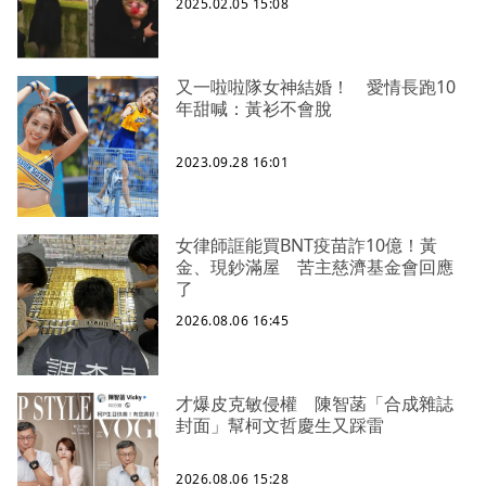
2025.02.05 15:08
又一啦啦隊女神結婚！ 愛情長跑10
年甜喊：黃衫不會脫
2023.09.28 16:01
女律師誆能買BNT疫苗詐10億！黃
金、現鈔滿屋 苦主慈濟基金會回應
了
2026.08.06 16:45
才爆皮克敏侵權 陳智菡「合成雜誌
封面」幫柯文哲慶生又踩雷
2026.08.06 15:28