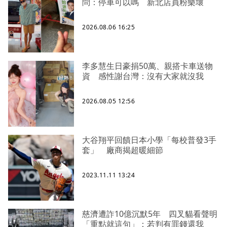
問：停車可以嗎 新北店員粉樂壞
2026.08.06 16:25
李多慧生日豪捐50萬、親搭卡車送物
資 感性謝台灣：沒有大家就沒我
2026.08.05 12:56
大谷翔平回饋日本小學「每校普發3手
套」 廠商揭超暖細節
2023.11.11 13:24
慈濟遭詐10億沉默5年 四叉貓看聲明
「重點就這句」：若判有罪錢還我