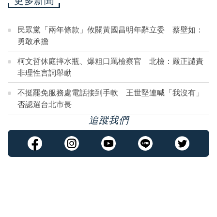
更多新聞
民眾黨「兩年條款」攸關黃國昌明年辭立委 蔡壁如：
勇敢承擔
柯文哲休庭摔水瓶、爆粗口罵檢察官 北檢：嚴正譴責
非理性言詞舉動
不挺罷免服務處電話接到手軟 王世堅連喊「我沒有」
否認選台北市長
追蹤我們