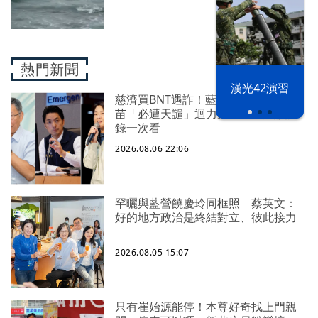
熱門新聞
漢光42演習
慈濟買BNT遇詐！藍白昔嗆政府擋疫
苗「必遭天譴」迴力鏢來了 荒謬語
錄一次看
2026.08.06 22:06
罕曬與藍營饒慶玲同框照 蔡英文：
好的地方政治是終結對立、彼此接力
2026.08.05 15:07
只有崔始源能停！本尊好奇找上門親