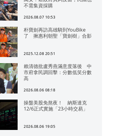
不需集資採購
2026.08.07 10:53
朴寶劍再訪高雄騎到YouBike
了 揪惠利朝聖「寶劍樹」合影
2025.12.08 20:51
賴清德批盧秀燕滿意度落後 中
市府拿民調回擊：分數低笑分數
高
2026.08.06 08:18
操盤美股免熬夜！ 納斯達克
12/6正式實施「23小時交易」
2026.08.06 19:05