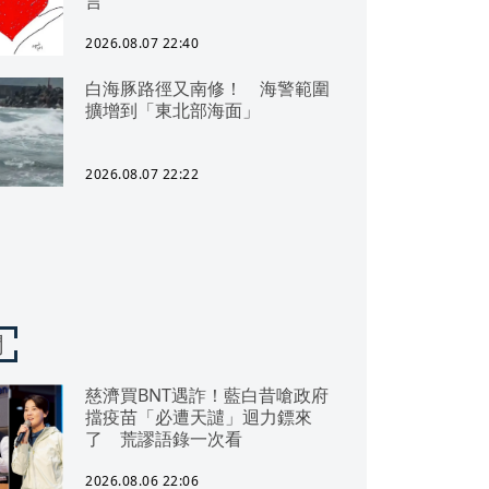
言
2026.08.07 22:40
白海豚路徑又南修！ 海警範圍
擴增到「東北部海面」
2026.08.07 22:22
聞
慈濟買BNT遇詐！藍白昔嗆政府
擋疫苗「必遭天譴」迴力鏢來
了 荒謬語錄一次看
2026.08.06 22:06