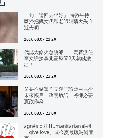
聞
一句「請回去坐好」 特教生持
斷掃把戳女代課老師眼睛大失血
近失明
2026.08.07 23:20
代誌大條火急跳船？ 宏碁派任
李文詳接掌兆基屋管2天就喊撤
出！
2026.08.07 23:20
又要不副署？立院三讀藍白兒少
未來帳戶 政院放話：將採必要
憲政作為
2026.08.07 23:00
agnès b.推Humanitarian系列
「give love」成今夏最暖時尚宣