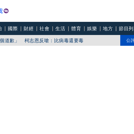
治
國際
財經
社會
生活
體育
娛樂
地方
節目列
「東北部海面」
個道歉」 柯志恩反嗆：比病毒還要毒
公
中心逼垮包商