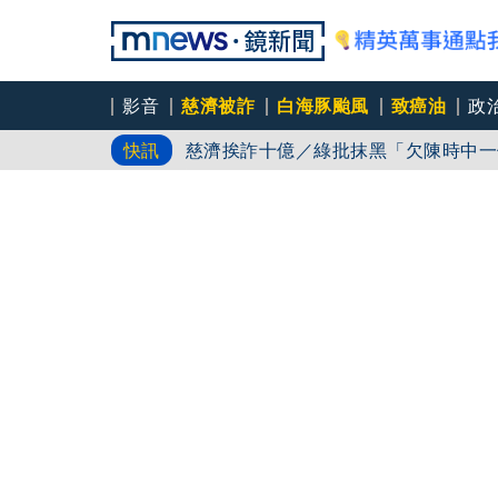
影音
慈濟被詐
白海豚颱風
致癌油
政
白海豚路徑又南修！ 海警範圍擴增到
快訊
慈濟挨詐十億／綠批抹黑「欠陳時中一
吳秀華家族又生波 前台東縣長蓋安養