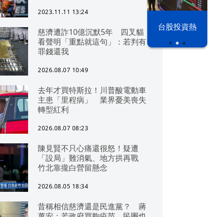
2023.11.11 13:24
漢光42演習
台股投資熱
慈濟遭詐10億沉默5年 四叉貓
看聲明「重點就這句」：若判有
罪錢還我
2026.08.07 10:49
去年才買特斯拉！川普酸電動車
主患「里程病」 業界憂美喪失
轉型紅利
2026.08.07 08:23
陳見賢不只心痛還很怒！疑遭
「設局」難消氣、地方拱再戰
竹北靠攏白營留懸念
2026.08.05 18:34
昔稱相信慈濟還是民進黨？ 蔣
萬安：若政府買夠疫苗，民團也