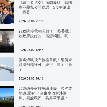
《請世界吃桌》滷肉爆紅 陳隨
意不藏私公開食譜！5食材滷出
一鍋香
2026.08.06 21:06
行政院停電40分鐘！ 藍委批：
賴政府說好的「能源韌性」呢
2026.08.07 12:55
張國煒執飛布拉格首航！網傳未
取得飛越許可、繞行 星宇回應
了
2026.08.02 16:16
台東議長家族爭議連爆 涉占農
地避環評1／台東度假村涉圖
利、疑躲環評 吳秀華爭議：概
無參與