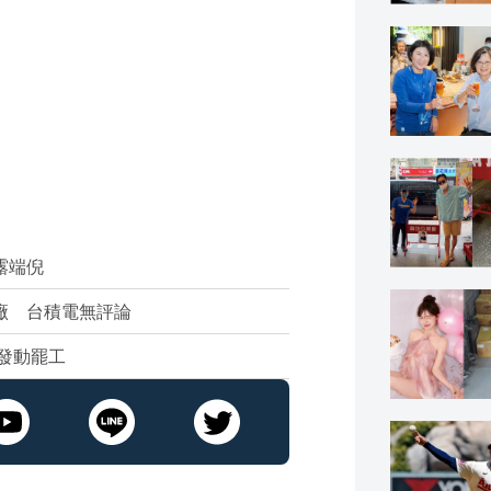
露端倪
廠 台積電無評論
人發動罷工