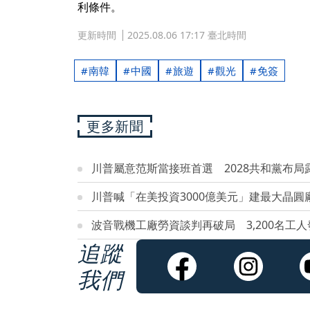
利條件。
更新時間
2025.08.06 17:17 臺北時間
南韓
中國
旅遊
觀光
免簽
更多新聞
川普屬意范斯當接班首選 2028共和黨布局
川普喊「在美投資3000億美元」建最大晶圓
波音戰機工廠勞資談判再破局 3,200名工
追蹤
我們