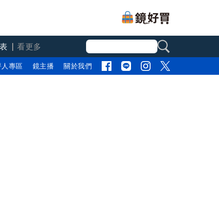
表
看更多
評人專區
鏡主播
關於我們