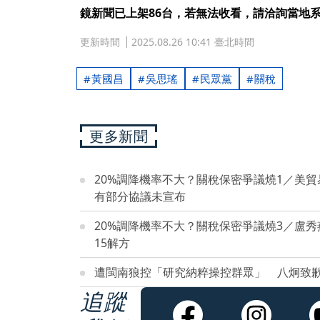
鏡新聞已上架86台，若無法收看，請洽詢當地
更新時間
2025.08.26 10:41 臺北時間
黃國昌
吳思瑤
民眾黨
關稅
更多新聞
20%調降機率不大？關稅保密爭議燒1／美
有部分協議未宣布
20%調降機率不大？關稅保密爭議燒3／盧
15解方
遭閩南狼控「研究納粹操控群眾」 八炯致
追蹤