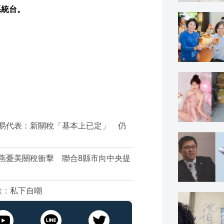
系統台。
貿易代表：新關稅「基本上已定」 仍
秀燕憂美關稅衝擊 聯合8縣市向中央提
歉：私下自嘲