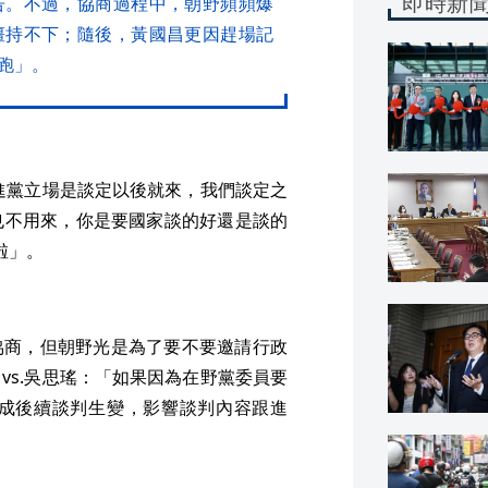
即時新
告。不過，協商過程中，朝野頻頻爆
僵持不下；隨後，黃國昌更因趕場記
跑」。
民進黨立場是談定以後就來，我們談定之
也不用來，你是要國家談的好還是談的
啦」。
協商，但朝野光是為了要不要邀請行政
vs.吳思瑤：「如果因為在野黨委員要
成後續談判生變，影響談判內容跟進