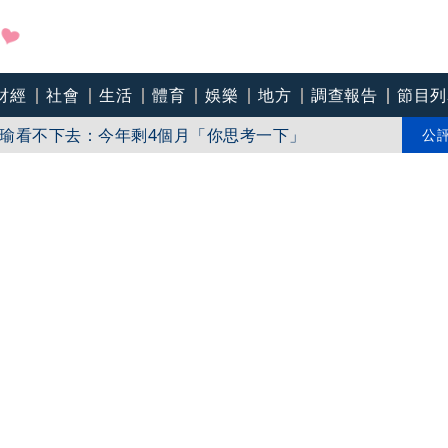
財經
社會
生活
體育
娛樂
地方
調查報告
節目列
軍建材砸12億升級窯線抗房市寒冬 盼政府帶頭鼓勵綠建材
瑜看不下去：今年剩4個月「你思考一下」
公
邁 高市府駁斥：毫無事實依據