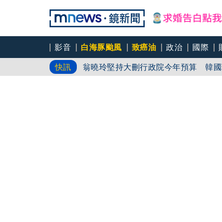
影音
白海豚颱風
致癌油
政治
國際
冠
快訊
翁曉玲堅持大刪行政院今年預算 韓國
國民黨控台糖董事「綠友友」點名陳其