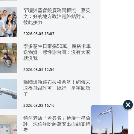
罕曬與藍營饒慶玲同框照 蔡英
文：好的地方政治是終結對立、
彼此接力
2026.08.05 15:07
李多慧生日豪捐50萬、親搭卡車
送物資 感性謝台灣：沒有大家
就沒我
2026.08.05 12:56
張國煒執飛布拉格首航！網傳未
取得飛越許可、繞行 星宇回應
了
2026.08.02 16:16
饒河老店「蓋簽名」遭灌一星負
評 沈伯洋盼蔣萬安出面勸支持
者