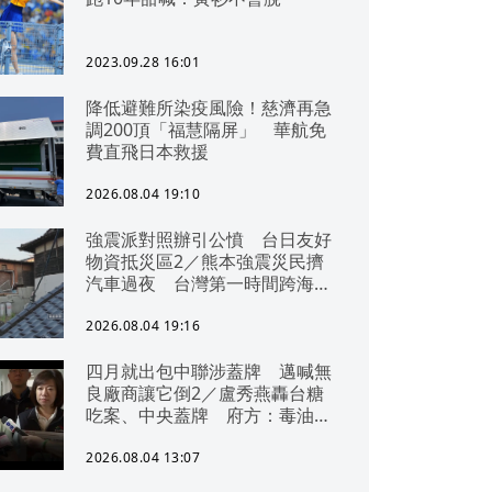
2023.09.28 16:01
降低避難所染疫風險！慈濟再急
調200頂「福慧隔屏」 華航免
費直飛日本救援
2026.08.04 19:10
強震派對照辦引公憤 台日友好
物資抵災區2／熊本強震災民擠
汽車過夜 台灣第一時間跨海急
援
2026.08.04 19:16
四月就出包中聯涉蓋牌 邁喊無
良廠商讓它倒2／盧秀燕轟台糖
吃案、中央蓋牌 府方：毒油一
直在台中
2026.08.04 13:07