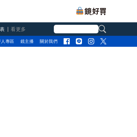
表
看更多
評人專區
鏡主播
關於我們