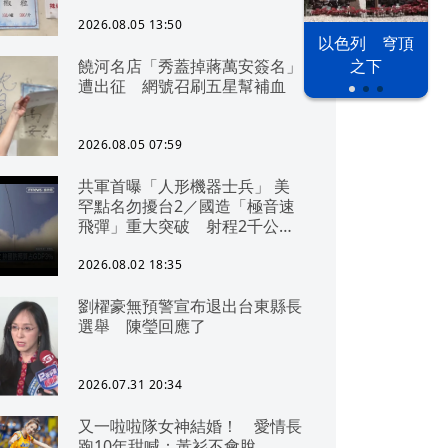
2026.08.05 13:50
以色列 穹頂
饒河名店「秀蓋掉蔣萬安簽名」
之下
遭出征 網號召刷五星幫補血
2026.08.05 07:59
共軍首曝「人形機器士兵」 美
罕點名勿擾台2／國造「極音速
飛彈」重大突破 射程2千公里
可「直通北京」
2026.08.02 18:35
劉櫂豪無預警宣布退出台東縣長
選舉 陳瑩回應了
2026.07.31 20:34
又一啦啦隊女神結婚！ 愛情長
跑10年甜喊：黃衫不會脫