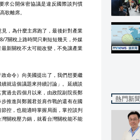
要求公開保密協議是違反國際談判慣
高歌離席。
達意見，為什麼主席跑了，最後針對產業
8/7關稅上路時間只剩短短幾天，外媒
普最新關稅不太可能改變，不免讓產業
行政命令）向美國提出了，我們想要繼
繼續就這個議題來持續討論」。延續談
其實過去四個月以來，由政院副院長鄭
熱門新
步步推進與鄭麗君並肩作戰的還有在國
細節控，也能適時掌握局面，掌控談判
台灣關稅壓力鍋，就看台灣關稅能不能