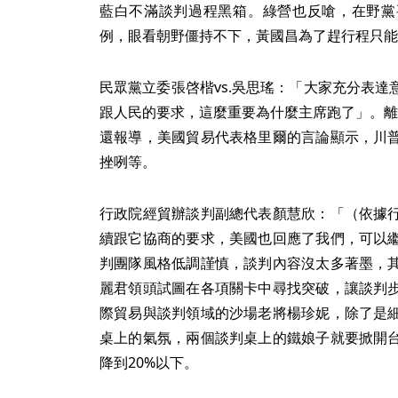
藍白不滿談判過程黑箱。綠營也反嗆，在野黨
例，眼看朝野僵持不下，黃國昌為了趕行程只能
民眾黨立委張啓楷vs.吳思瑤：「大家充分表
跟人民的要求，這麼重要為什麼主席跑了」。離
還報導，美國貿易代表格里爾的言論顯示，川
挫咧等。
行政院經貿辦談判副總代表顏慧欣：「（依據
續跟它協商的要求，美國也回應了我們，可以
判團隊風格低調謹慎，談判內容沒太多著墨，
麗君領頭試圖在各項關卡中尋找突破，讓談判
際貿易與談判領域的沙場老將楊珍妮，除了是
桌上的氣氛，兩個談判桌上的鐵娘子就要掀開
降到20%以下。