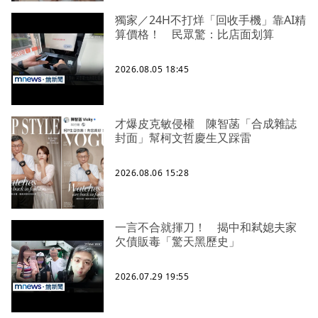
獨家／24H不打烊「回收手機」靠AI精
算價格！ 民眾驚：比店面划算
2026.08.05 18:45
才爆皮克敏侵權 陳智菡「合成雜誌
封面」幫柯文哲慶生又踩雷
2026.08.06 15:28
一言不合就揮刀！ 揭中和弒媳夫家
欠債販毒「驚天黑歷史」
2026.07.29 19:55