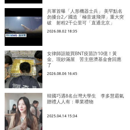
共軍首曝「人形機器士兵」 美罕點名
勿擾台2／國造「極音速飛彈」重大突
破 射程2千公里可「直通北京」
2026.08.02 18:35
女律師誆能買BNT疫苗詐10億！黃
金、現鈔滿屋 苦主慈濟基金會回應
了
2026.08.06 16:45
韓國巧遇8名台灣大學生 李多慧霸氣
贈禮人人有：畢業禮物
2025.04.14 15:34