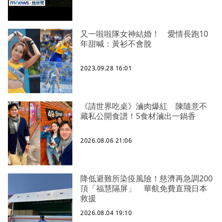
又一啦啦隊女神結婚！ 愛情長跑10
年甜喊：黃衫不會脫
2023.09.28 16:01
《請世界吃桌》滷肉爆紅 陳隨意不
藏私公開食譜！5食材滷出一鍋香
2026.08.06 21:06
降低避難所染疫風險！慈濟再急調200
頂「福慧隔屏」 華航免費直飛日本
救援
2026.08.04 19:10