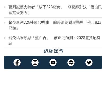
曹興誠籲支持者「放下823罷免」 稱藍綠對決「應由民
進黨去努力」
趙少康列726挫敗10理由 籲賴清德懸崖勒馬「停止823
罷免」
罷免結果彰顯「藍白合」 蔡正元預測：2028盧黃配有
譜
追蹤我們