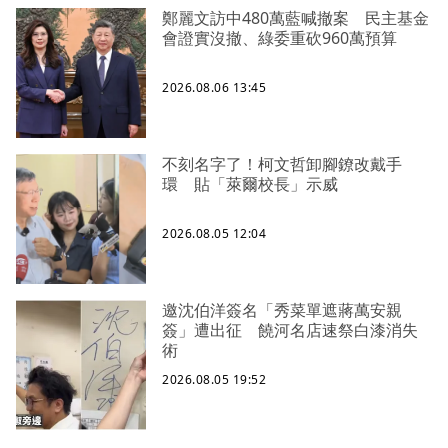
鄭麗文訪中480萬藍喊撤案 民主基金
會證實沒撤、綠委重砍960萬預算
2026.08.06 13:45
不刻名字了！柯文哲卸腳鐐改戴手
環 貼「萊爾校長」示威
2026.08.05 12:04
邀沈伯洋簽名「秀菜單遮蔣萬安親
簽」遭出征 饒河名店速祭白漆消失
術
2026.08.05 19:52