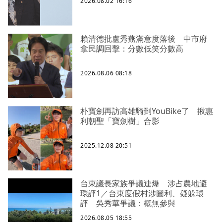
2026.08.02 16:16
賴清德批盧秀燕滿意度落後 中市府
拿民調回擊：分數低笑分數高
2026.08.06 08:18
朴寶劍再訪高雄騎到YouBike了 揪惠
利朝聖「寶劍樹」合影
2025.12.08 20:51
台東議長家族爭議連爆 涉占農地避
環評1／台東度假村涉圖利、疑躲環
評 吳秀華爭議：概無參與
2026.08.05 18:55