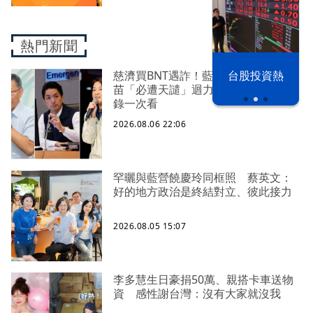
熱門新聞
漢光42演習
台股投資熱
慈濟買BNT遇詐！藍白昔嗆政府擋疫
苗「必遭天譴」迴力鏢來了 荒謬語
錄一次看
2026.08.06 22:06
罕曬與藍營饒慶玲同框照 蔡英文：
好的地方政治是終結對立、彼此接力
2026.08.05 15:07
李多慧生日豪捐50萬、親搭卡車送物
資 感性謝台灣：沒有大家就沒我