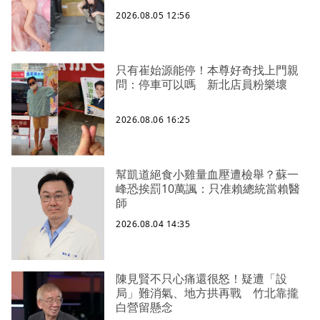
2026.08.05 12:56
只有崔始源能停！本尊好奇找上門親
問：停車可以嗎 新北店員粉樂壞
2026.08.06 16:25
幫凱道絕食小雞量血壓遭檢舉？蘇一
峰恐挨罰10萬諷：只准賴總統當賴醫
師
2026.08.04 14:35
陳見賢不只心痛還很怒！疑遭「設
局」難消氣、地方拱再戰 竹北靠攏
白營留懸念