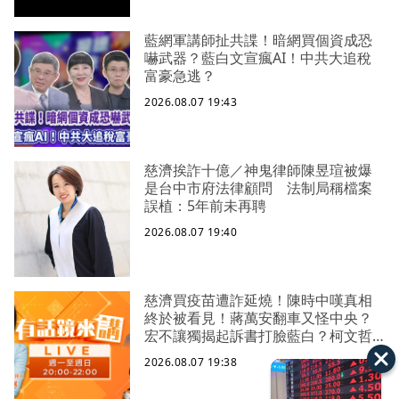
藍網軍講師扯共諜！暗網買個資成恐
嚇武器？藍白文宣瘋AI！中共大追稅
富豪急逃？
2026.08.07 19:43
慈濟挨詐十億／神鬼律師陳昱瑄被爆
是台中市府法律顧問 法制局稱檔案
誤植：5年前未再聘
2026.08.07 19:40
慈濟買疫苗遭詐延燒！陳時中嘆真相
終於被看見！蔣萬安翻車又怪中央？
宏不讓獨揭起訴書打臉藍白？柯文哲
生日嚇一大跳忘記腳傷？虐童案再
2026.08.07 19:38
爆！北市府突襲稽查變套招？