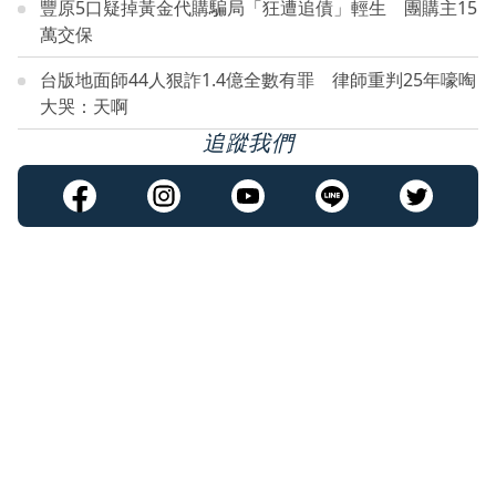
豐原5口疑掉黃金代購騙局「狂遭追債」輕生 團購主15
萬交保
台版地面師44人狠詐1.4億全數有罪 律師重判25年嚎啕
大哭：天啊
追蹤我們