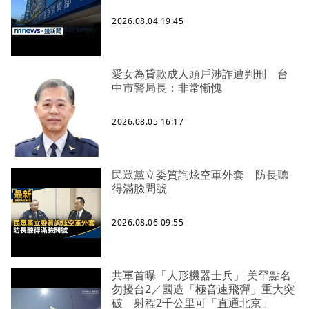
2026.08.04 19:45
愛女為貸款成人頭戶涉詐遭判刑 台
中市警局長：非常慚愧
2026.08.05 16:17
民眾黨立委質詢炫空軍外套 防長聽
得滿臉問號
2026.08.06 09:55
共軍首曝「人形機器士兵」 美罕點名
勿擾台2／國造「極音速飛彈」重大突
破 射程2千公里可「直通北京」