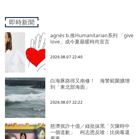
即時新聞
agnès b.推Humanitarian系列 「give
love」成今夏最暖時尚宣言
2026.08.07 22:40
白海豚路徑又南修！ 海警範圍擴增
到「東北部海面」
2026.08.07 22:22
慈濟挨詐十億／綠批抹黑「欠陳時中
一個道歉」 柯志恩反嗆：比病毒還
要毒