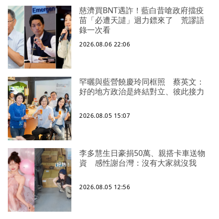
慈濟買BNT遇詐！藍白昔嗆政府擋疫
苗「必遭天譴」迴力鏢來了 荒謬語
錄一次看
2026.08.06 22:06
罕曬與藍營饒慶玲同框照 蔡英文：
好的地方政治是終結對立、彼此接力
2026.08.05 15:07
李多慧生日豪捐50萬、親搭卡車送物
資 感性謝台灣：沒有大家就沒我
2026.08.05 12:56