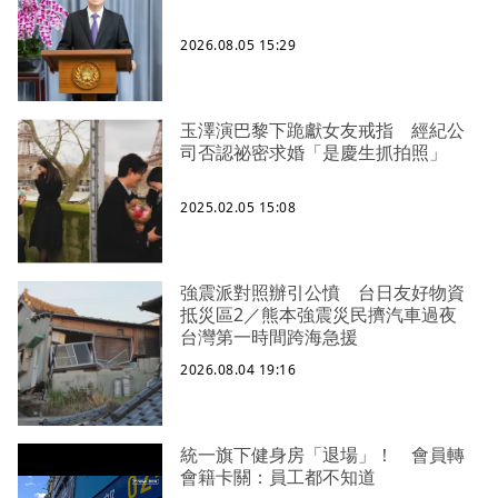
2026.08.05 15:29
玉澤演巴黎下跪獻女友戒指 經紀公
司否認祕密求婚「是慶生抓拍照」
2025.02.05 15:08
強震派對照辦引公憤 台日友好物資
抵災區2／熊本強震災民擠汽車過夜
台灣第一時間跨海急援
2026.08.04 19:16
統一旗下健身房「退場」！ 會員轉
會籍卡關：員工都不知道