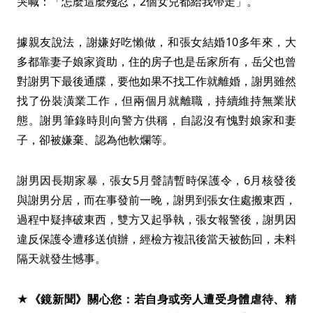
哭喊：「怎麼這麼殘忍，2個女兒都給我帶走」。
據親友說法，謝嫌好吃懶做，和張女結婚10多年來，大
多都靠妻子娘家資助，住的房子也是岳家所有，岳父也曾
對謝男下最後通牒，要他如果不找工作就離婚，謝男雖然
找了份裝潢業工作，但兩個月就離職，持續維持無業狀
態。謝男筆錄時則向警方供稱，自認沒有愧對娘家和妻
子，卻被嫌棄、認為他軟爛等。
謝男因長期家暴，張女5月聲請暫時保護令，6月核發後
與謝男分居，而在事發前一晚，謝男到張女住處搬東西，
過程中疑摔破東西，雙方又起爭執，張女報警後，謝男因
違反保護令遭移送偵辦，經檢方複訊後當天被飭回，未料
隔天就發生憾事。
★《鏡新聞》關心您：若自身或旁人遭受身體虐待、精