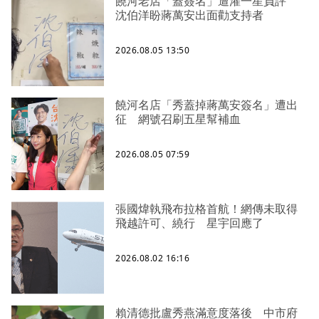
饒河老店「蓋簽名」遭灌一星負評
沈伯洋盼蔣萬安出面勸支持者
2026.08.05 13:50
饒河名店「秀蓋掉蔣萬安簽名」遭出
征 網號召刷五星幫補血
2026.08.05 07:59
張國煒執飛布拉格首航！網傳未取得
飛越許可、繞行 星宇回應了
2026.08.02 16:16
賴清德批盧秀燕滿意度落後 中市府