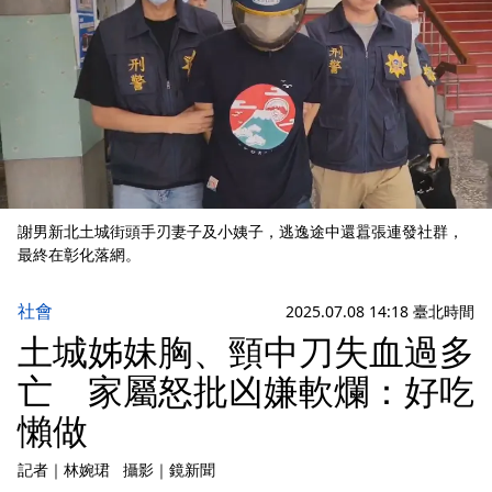
謝男新北土城街頭手刃妻子及小姨子，逃逸途中還囂張連發社群，
最終在彰化落網。
社會
2025.07.08 14:18 臺北時間
土城姊妹胸、頸中刀失血過多
亡 家屬怒批凶嫌軟爛：好吃
懶做
記者
｜
林婉珺
攝影
｜
鏡新聞