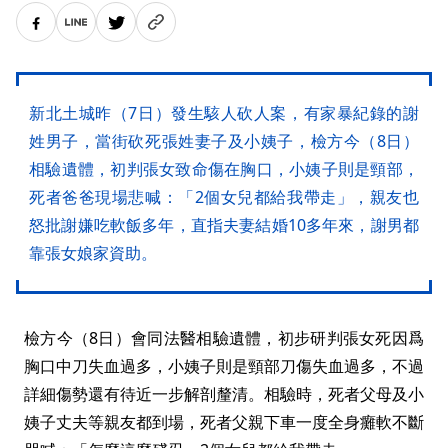
新北土城昨（7日）發生駭人砍人案，有家暴紀錄的謝
姓男子，當街砍死張姓妻子及小姨子，檢方今（8日）
相驗遺體，初判張女致命傷在胸口，小姨子則是頸部，
死者爸爸現場悲喊：「2個女兒都給我帶走」，親友也
怒批謝嫌吃軟飯多年，直指夫妻結婚10多年來，謝男都
靠張女娘家資助。
檢方今（8日）會同法醫相驗遺體，初步研判張女死因爲
胸口中刀失血過多，小姨子則是頸部刀傷失血過多，不過
詳細傷勢還有待近一步解剖釐清。相驗時，死者父母及小
姨子丈夫等親友都到場，死者父親下車一度全身癱軟不斷