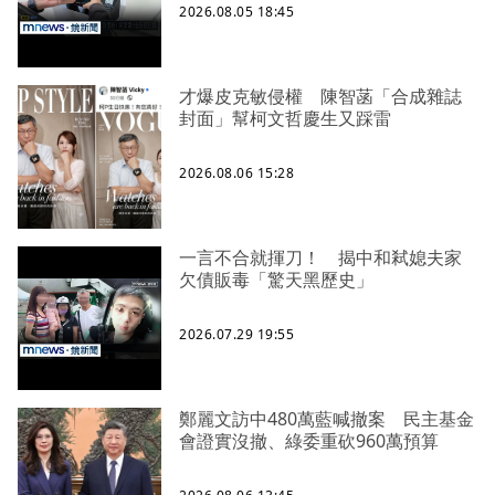
2026.08.05 18:45
才爆皮克敏侵權 陳智菡「合成雜誌
封面」幫柯文哲慶生又踩雷
2026.08.06 15:28
一言不合就揮刀！ 揭中和弒媳夫家
欠債販毒「驚天黑歷史」
2026.07.29 19:55
鄭麗文訪中480萬藍喊撤案 民主基金
會證實沒撤、綠委重砍960萬預算