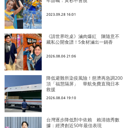
年甜喊：黃衫不會脫
2023.09.28 16:01
《請世界吃桌》滷肉爆紅 陳隨意不
藏私公開食譜！5食材滷出一鍋香
2026.08.06 21:06
降低避難所染疫風險！慈濟再急調200
頂「福慧隔屏」 華航免費直飛日本
救援
2026.08.04 19:10
台灣逐步降低對中依賴 賴清德秀數
據：經濟創近50年最佳表現