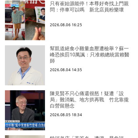
只有崔始源能停！本尊好奇找上門親
問：停車可以嗎 新北店員粉樂壞
2026.08.06 16:25
幫凱道絕食小雞量血壓遭檢舉？蘇一
峰恐挨罰10萬諷：只准賴總統當賴醫
師
2026.08.04 14:35
陳見賢不只心痛還很怒！疑遭「設
局」難消氣、地方拱再戰 竹北靠攏
白營留懸念
2026.08.05 18:34