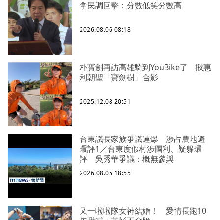
拿民調回擊：分數低笑分數高
2026.08.06 08:18
朴寶劍再訪高雄騎到YouBike了 揪惠
利朝聖「寶劍樹」合影
2025.12.08 20:51
台東議長家族爭議連爆 涉占農地避
環評1／台東度假村涉圖利、疑躲環
評 吳秀華爭議：概無參與
2026.08.05 18:55
又一啦啦隊女神結婚！ 愛情長跑10