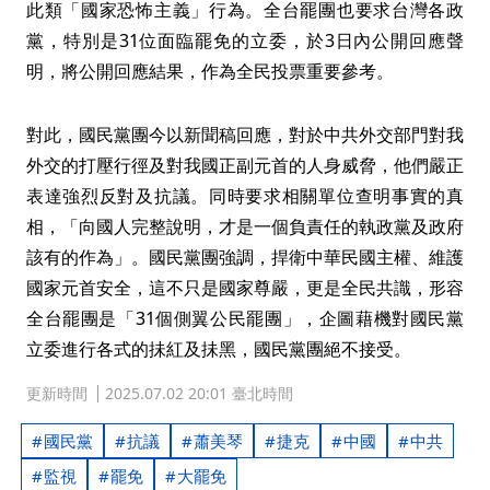
此類「國家恐怖主義」行為。全台罷團也要求台灣各政
黨，特別是31位面臨罷免的立委，於3日內公開回應聲
明，將公開回應結果，作為全民投票重要參考。
對此，國民黨團今以新聞稿回應，對於中共外交部門對我
外交的打壓行徑及對我國正副元首的人身威脅，他們嚴正
表達強烈反對及抗議。同時要求相關單位查明事實的真
相，「向國人完整說明，才是一個負責任的執政黨及政府
該有的作為」。國民黨團強調，捍衛中華民國主權、維護
國家元首安全，這不只是國家尊嚴，更是全民共識，形容
全台罷團是「31個側翼公民罷團」，企圖藉機對國民黨
立委進行各式的抺紅及抺黑，國民黨團絕不接受。
更新時間
2025.07.02 20:01 臺北時間
國民黨
抗議
蕭美琴
捷克
中國
中共
監視
罷免
大罷免