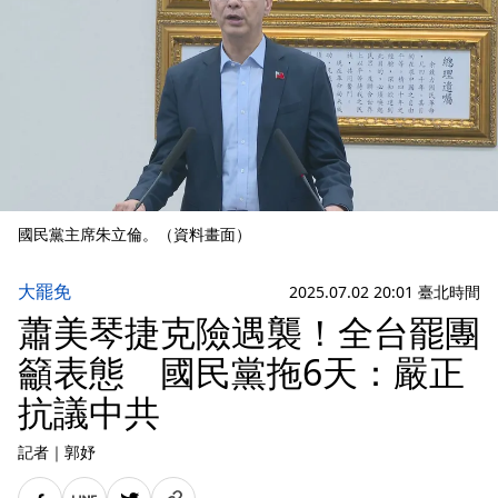
國民黨主席朱立倫。（資料畫面）
大罷免
2025.07.02 20:01 臺北時間
蕭美琴捷克險遇襲！全台罷團
籲表態 國民黨拖6天：嚴正
抗議中共
記者
｜
郭妤