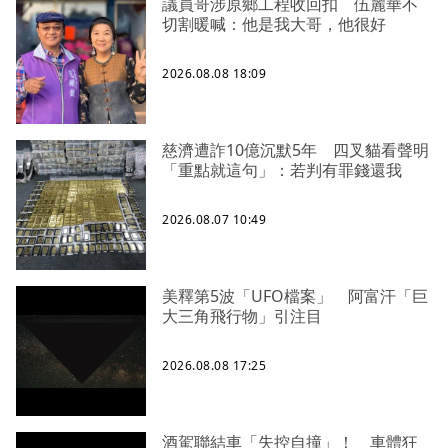
議員哥涉原鄉工程收回扣 伍麗華不
切割暖喊：他是我大哥，他很好
2026.08.08 18:09
慈濟遭詐10億沉默5年 四叉貓看聲明
「重點就這句」：若判有罪錢還我
2026.08.07 10:49
美釋第5波「UFO檔案」 阿富汗「巨
大三角飛行物」引注目
2026.08.08 17:25
酒駕聯結車「失控自撞」！ 車體狂