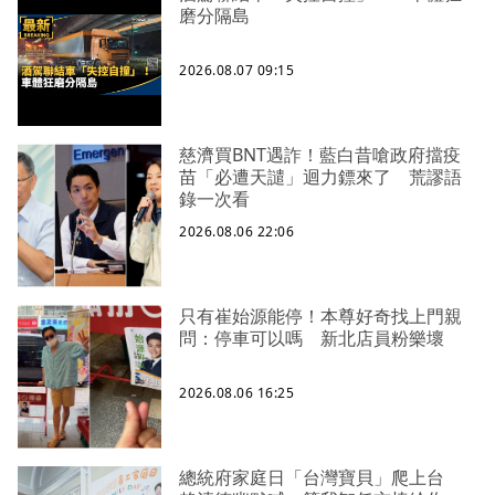
磨分隔島
2026.08.07 09:15
慈濟買BNT遇詐！藍白昔嗆政府擋疫
苗「必遭天譴」迴力鏢來了 荒謬語
錄一次看
2026.08.06 22:06
只有崔始源能停！本尊好奇找上門親
問：停車可以嗎 新北店員粉樂壞
2026.08.06 16:25
總統府家庭日「台灣寶貝」爬上台