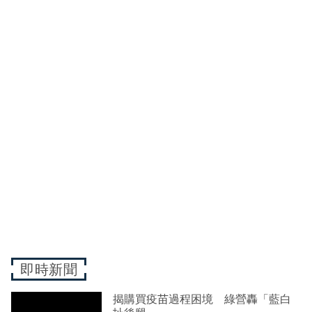
即時新聞
揭購買疫苗過程困境 綠營轟「藍白