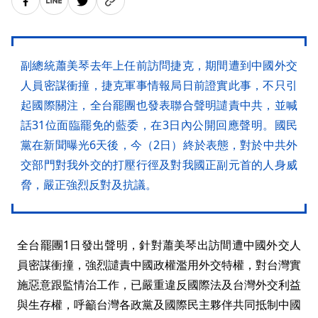
副總統蕭美琴去年上任前訪問捷克，期間遭到中國外交
人員密謀衝撞，捷克軍事情報局日前證實此事，不只引
起國際關注，全台罷團也發表聯合聲明譴責中共，並喊
話31位面臨罷免的藍委，在3日內公開回應聲明。國民
黨在新聞曝光6天後，今（2日）終於表態，對於中共外
交部門對我外交的打壓行徑及對我國正副元首的人身威
脅，嚴正強烈反對及抗議。
全台罷團1日發出聲明，針對蕭美琴出訪間遭中國外交人
員密謀衝撞，強烈譴責中國政權濫用外交特權，對台灣實
施惡意跟監情治工作，已嚴重違反國際法及台灣外交利益
與生存權，呼籲台灣各政黨及國際民主夥伴共同抵制中國