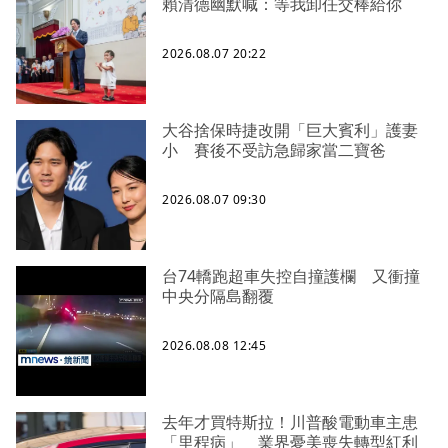
賴清德幽默喊：等我卸任交棒給你
2026.08.07 20:22
大谷捨保時捷改開「巨大賓利」護妻
小 賽後不受訪急歸家當二寶爸
2026.08.07 09:30
台74轎跑超車失控自撞護欄 又衝撞
中央分隔島翻覆
2026.08.08 12:45
去年才買特斯拉！川普酸電動車主患
「里程病」 業界憂美喪失轉型紅利