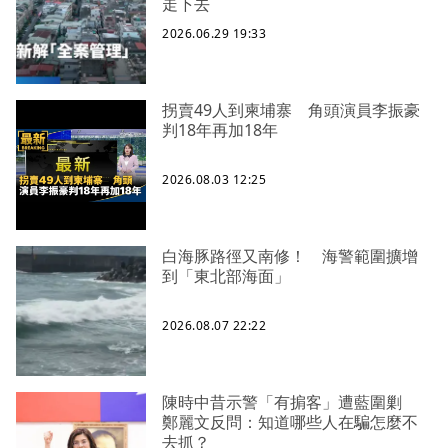
走下去
2026.06.29 19:33
拐賣49人到柬埔寨 角頭演員李振豪
判18年再加18年
2026.08.03 12:25
白海豚路徑又南修！ 海警範圍擴增
到「東北部海面」
2026.08.07 22:22
陳時中昔示警「有掮客」遭藍圍剿
鄭麗文反問：知道哪些人在騙怎麼不
去抓？