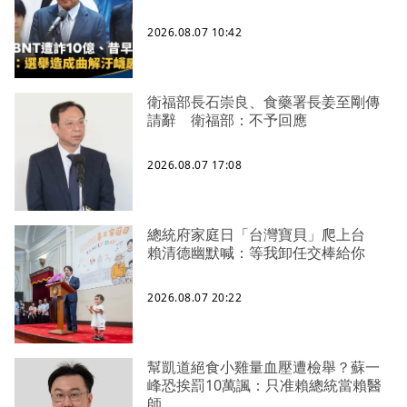
2026.08.07 10:42
衛福部長石崇良、食藥署長姜至剛傳
請辭 衛福部：不予回應
2026.08.07 17:08
總統府家庭日「台灣寶貝」爬上台
賴清德幽默喊：等我卸任交棒給你
2026.08.07 20:22
幫凱道絕食小雞量血壓遭檢舉？蘇一
峰恐挨罰10萬諷：只准賴總統當賴醫
師