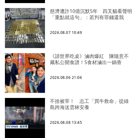
慈濟遭詐10億沉默5年 四叉貓看聲明
「重點就這句」：若判有罪錢還我
2026.08.07 10:49
《請世界吃桌》滷肉爆紅 陳隨意不
藏私公開食譜！5食材滷出一鍋香
2026.08.06 21:06
不捨被宰！ 志工「買牛救命」從綠
島跨海送雲林安養
2026.08.08 13:45