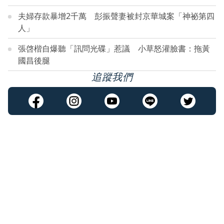
夫婦存款暴增2千萬 彭振聲妻被封京華城案「神祕第四
人」
張啓楷自爆聽「訊問光碟」惹議 小草怒灌臉書：拖黃
國昌後腿
追蹤我們