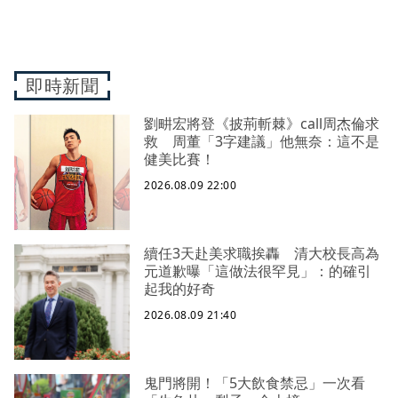
即時新聞
劉畊宏將登《披荊斬棘》call周杰倫求
救 周董「3字建議」他無奈：這不是
健美比賽！
2026.08.09 22:00
續任3天赴美求職挨轟 清大校長高為
元道歉曝「這做法很罕見」：的確引
起我的好奇
2026.08.09 21:40
鬼門將開！「5大飲食禁忌」一次看