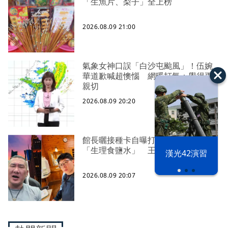
「生魚片、梨子」全上榜
2026.08.09 21:00
氣象女神口誤「白沙屯颱風」！伍婉
華道歉喊超懊惱 網暖打氣：覺得更
親切
2026.08.09 20:20
館長曬接種卡自曝打3劑高端、影射
「生理食鹽水」 王浩宇喊檢舉
漢光42演習
2026.08.09 20:07