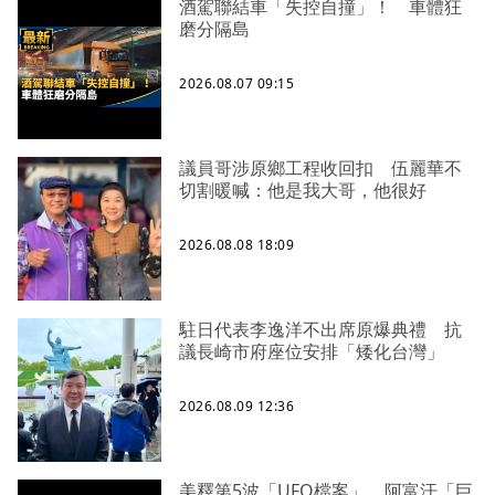
酒駕聯結車「失控自撞」！ 車體狂
磨分隔島
2026.08.07 09:15
議員哥涉原鄉工程收回扣 伍麗華不
切割暖喊：他是我大哥，他很好
2026.08.08 18:09
駐日代表李逸洋不出席原爆典禮 抗
議長崎市府座位安排「矮化台灣」
2026.08.09 12:36
美釋第5波「UFO檔案」 阿富汗「巨