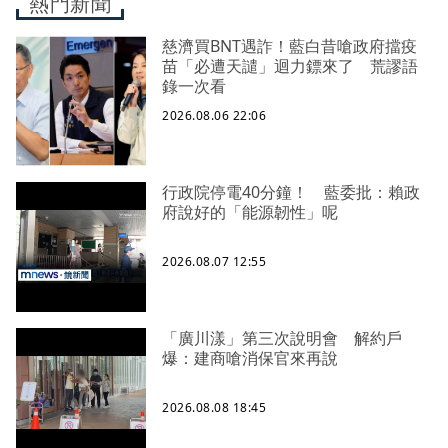
熱門新聞
慈濟買BNT遇詐！藍白昔嗆政府擋疫
苗「必遭天譴」迴力鏢來了 荒謬語
錄一次看
2026.08.06 22:06
行政院停電40分鐘！ 藍委批：賴政
府說好的「能源韌性」呢
2026.08.07 12:55
「廣川漾」第三次說明會 解約戶
爆：建商嗆消保官來再說
2026.08.08 18:45