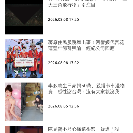
大三角飛行物」引注目
2026.08.08 17:25
著原住民服跳舞出事！河智媛代言花
蓮豐年節引輿論 經紀公司回應
2026.08.08 17:32
李多慧生日豪捐50萬、親搭卡車送物
資 感性謝台灣：沒有大家就沒我
2026.08.05 12:56
陳見賢不只心痛還很怒！疑遭「設