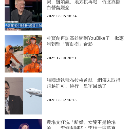
局」難消氣、地方拱再戰 竹北靠攏
白營留懸念
2026.08.05 18:34
朴寶劍再訪高雄騎到YouBike了 揪惠
利朝聖「寶劍樹」合影
2025.12.08 20:51
張國煒執飛布拉格首航！網傳未取得
飛越許可、繞行 星宇回應了
2026.08.02 16:16
農場文狂洗「離婚、女兒不是檢場
的」 李翊君闢謠：李媽一度當真