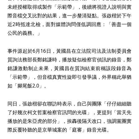
未經授權取得或製作「示範帶」，後續將視證人說明與實
際音檔交叉比對的結果，進一步釐清疑點。張啟楷於下午
近2時抵達北檢，面對媒體詢問僅低調回應：「善盡一個
公民的義務。」
事件源起於6月16日，黃國昌在立法院司法及法制委員會
質詢法務部長鄭銘謙時，播放疑似檢察官偵訊的錄音，鄭
銘謙激動制止未果，黃國昌在質詢結束前稱該段錄音為
「示範帶」，但音檔真實性旋即引發爭議，外界稱此舉猶
如「腳尾飯2.0」。
同日，張啟楷卻在聯訪時表示，自己與團隊「仔仔細細聽
了好幾次柯文哲案檢察官訊問的光碟」，更提到「當天先
播放的是朱亞虎的部分」，挨轟後隔天改口，強調黨團實
際反覆聆聽的是京華城案的「庭審」錄音光碟。