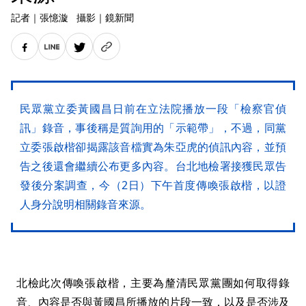
記者
｜
張憶漩
攝影
｜
鏡新聞
民眾黨立委黃國昌日前在立法院播放一段「檢察官偵
訊」錄音，事後稱是質詢用的「示範帶」，不過，同黨
立委張啟楷卻揭露該音檔實為朱亞虎的偵訊內容，並預
告之後還會繼續公布更多內容。台北地檢署接獲民眾告
發後分案調查，今（2日）下午首度傳喚張啟楷，以證
人身分說明相關錄音來源。
北檢此次傳喚張啟楷，主要為釐清民眾黨團如何取得錄
音、內容是否與黃國昌所播放的片段一致，以及是否涉及