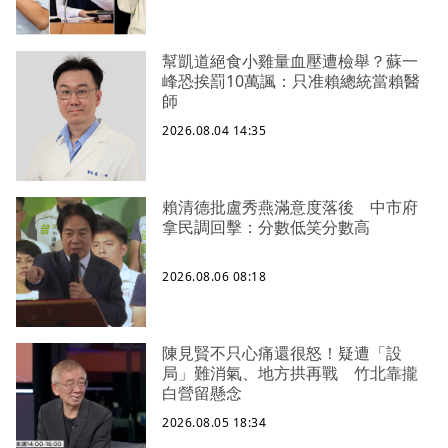
幫凱道絕食小雞量血壓遭檢舉？蘇一
峰恐挨罰10萬諷：只准賴總統當賴醫
師
2026.08.04 14:35
賴清德批盧秀燕滿意度落後 中市府
拿民調回擊：分數低笑分數高
2026.08.06 08:18
陳見賢不只心痛還很怒！疑遭「設
局」難消氣、地方拱再戰 竹北靠攏
白營留懸念
2026.08.05 18:34