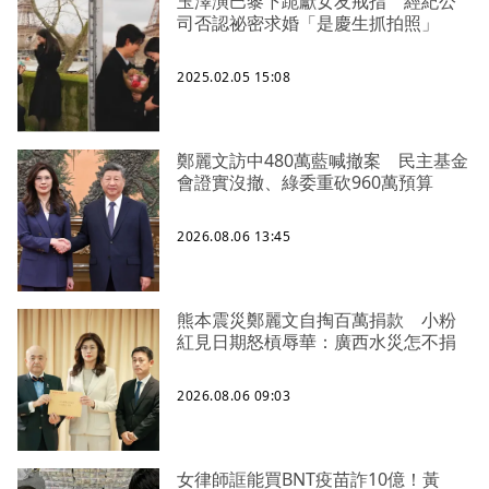
玉澤演巴黎下跪獻女友戒指 經紀公
司否認祕密求婚「是慶生抓拍照」
2025.02.05 15:08
鄭麗文訪中480萬藍喊撤案 民主基金
會證實沒撤、綠委重砍960萬預算
2026.08.06 13:45
熊本震災鄭麗文自掏百萬捐款 小粉
紅見日期怒槓辱華：廣西水災怎不捐
2026.08.06 09:03
女律師誆能買BNT疫苗詐10億！黃