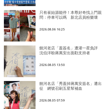
只有崔始源能停！本尊好奇找上門親
問：停車可以嗎 新北店員粉樂壞
2026.08.06 16:25
饒河老店「蓋簽名」遭灌一星負評
沈伯洋盼蔣萬安出面勸支持者
2026.08.05 13:50
饒河名店「秀蓋掉蔣萬安簽名」遭出
征 網號召刷五星幫補血
2026.08.05 07:59