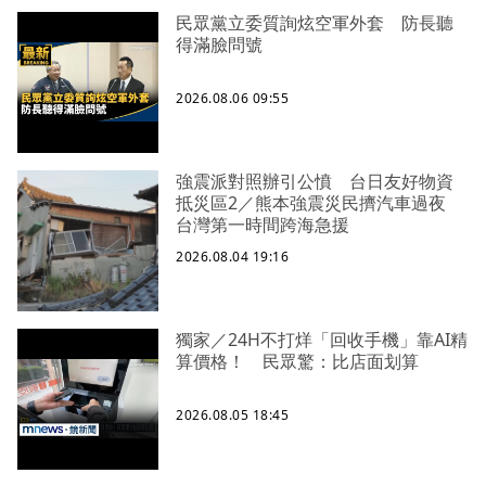
民眾黨立委質詢炫空軍外套 防長聽
得滿臉問號
2026.08.06 09:55
強震派對照辦引公憤 台日友好物資
抵災區2／熊本強震災民擠汽車過夜
台灣第一時間跨海急援
2026.08.04 19:16
獨家／24H不打烊「回收手機」靠AI精
算價格！ 民眾驚：比店面划算
2026.08.05 18:45