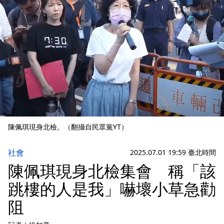
陳佩琪現身北檢。（翻攝自民眾黨YT）
社會
2025.07.01 19:59 臺北時間
陳佩琪現身北檢集會 稱「該
跳樓的人是我」嚇壞小草急勸
阻