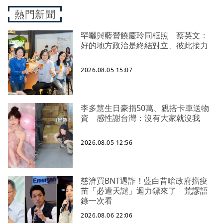
熱門新聞
罕曬與藍營饒慶玲同框照 蔡英文：
好的地方政治是終結對立、彼此接力
2026.08.05 15:07
李多慧生日豪捐50萬、親搭卡車送物
資 感性謝台灣：沒有大家就沒我
2026.08.05 12:56
慈濟買BNT遇詐！藍白昔嗆政府擋疫
苗「必遭天譴」迴力鏢來了 荒謬語
錄一次看
2026.08.06 22:06