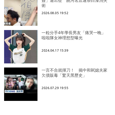
簽」遭出征 饒河名店速祭白漆消失
術
2026.08.05 19:52
一粒分手4年學長男友「痛哭一晚」
啦啦隊女神理想型曝光
2024.04.17 15:39
一言不合就揮刀！ 揭中和弒媳夫家
欠債販毒「驚天黑歷史」
2026.07.29 19:55