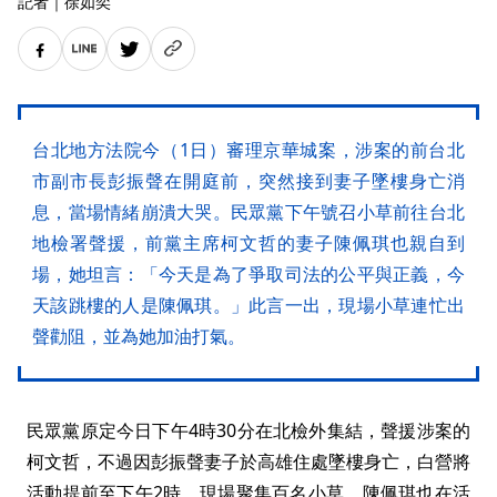
記者
｜
徐如奕
台北地方法院今（1日）審理京華城案，涉案的前台北
市副市長彭振聲在開庭前，突然接到妻子墜樓身亡消
息，當場情緒崩潰大哭。民眾黨下午號召小草前往台北
地檢署聲援，前黨主席柯文哲的妻子陳佩琪也親自到
場，她坦言：「今天是為了爭取司法的公平與正義，今
天該跳樓的人是陳佩琪。」此言一出，現場小草連忙出
聲勸阻，並為她加油打氣。
民眾黨原定今日下午4時30分在北檢外集結，聲援涉案的
柯文哲，不過因彭振聲妻子於高雄住處墜樓身亡，白營將
活動提前至下午2時，現場聚集百名小草，陳佩琪也在活