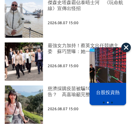
傑森史塔森霸佔泰晤士河 《玩命航
線》宣傳出怪招
2026.08.07 15:00
最強女力加持！蔡英文出任競總主
委 蘇巧慧曝：她一口答應
2026.08.07 15:00
慈濟採購疫苗被騙10億為何不提
漢光42演習
台股投資熱
告？ 高嘉瑜籲完整揭露真相
2026.08.07 15:00