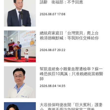
請辭 衛福部：不予回應
2026.08.07 17:08
總統府家庭日「台灣寶貝」爬上台
賴清德幽默喊：等我卸任交棒給你
2026.08.07 20:22
幫凱道絕食小雞量血壓遭檢舉？蘇一
峰恐挨罰10萬諷：只准賴總統當賴醫
師
2026.08.04 14:35
大谷捨保時捷改開「巨大賓利」護妻
小 賽後不受訪急歸家當二寶爸