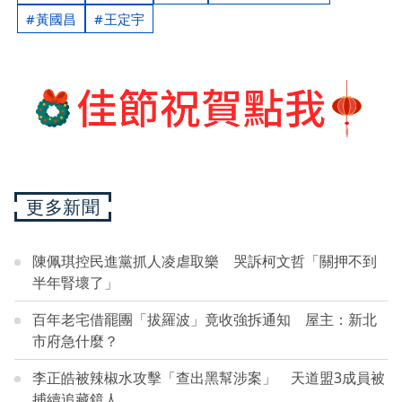
黃國昌
王定宇
更多新聞
陳佩琪控民進黨抓人凌虐取樂 哭訴柯文哲「關押不到
半年腎壞了」
百年老宅借罷團「拔羅波」竟收強拆通知 屋主：新北
市府急什麼？
李正皓被辣椒水攻擊「查出黑幫涉案」 天道盟3成員被
捕續追藏鏡人