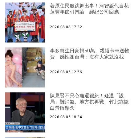
著原住民服跳舞出事！河智媛代言花
蓮豐年節引輿論 經紀公司回應
2026.08.08 17:32
李多慧生日豪捐50萬、親搭卡車送物
資 感性謝台灣：沒有大家就沒我
2026.08.05 12:56
陳見賢不只心痛還很怒！疑遭「設
局」難消氣、地方拱再戰 竹北靠攏
白營留懸念
2026.08.05 18:34