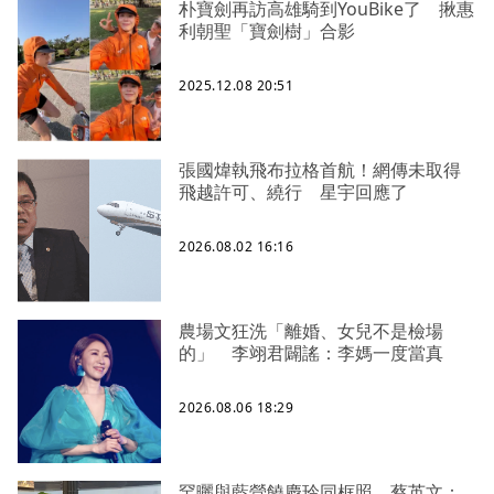
朴寶劍再訪高雄騎到YouBike了 揪惠
利朝聖「寶劍樹」合影
2025.12.08 20:51
張國煒執飛布拉格首航！網傳未取得
飛越許可、繞行 星宇回應了
2026.08.02 16:16
農場文狂洗「離婚、女兒不是檢場
的」 李翊君闢謠：李媽一度當真
2026.08.06 18:29
罕曬與藍營饒慶玲同框照 蔡英文：