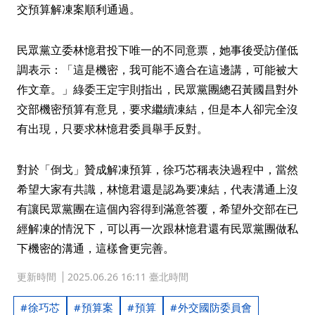
交預算解凍案順利通過。
民眾黨立委林憶君投下唯一的不同意票，她事後受訪僅低
調表示：「這是機密，我可能不適合在這邊講，可能被大
作文章。」綠委王定宇則指出，民眾黨團總召黃國昌對外
交部機密預算有意見，要求繼續凍結，但是本人卻完全沒
有出現，只要求林憶君委員舉手反對。
對於「倒戈」贊成解凍預算，徐巧芯稱表決過程中，當然
希望大家有共識，林憶君還是認為要凍結，代表溝通上沒
有讓民眾黨團在這個內容得到滿意答覆，希望外交部在已
經解凍的情況下，可以再一次跟林憶君還有民眾黨團做私
下機密的溝通，這樣會更完善。
更新時間
2025.06.26 16:11 臺北時間
徐巧芯
預算案
預算
外交國防委員會