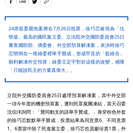
24席藍委罷免案將在7月26日投票，徐巧芯被視為「仇
恨值」最高的國民黨立委。立法院外交國防委員會25日
審查國防部、僑委會、外交部預算解凍案，表決時徐巧
芯悄悄在一堆綠委裡舉手贊成，形成罕見的「藍綠合」
順利解凍外交預算；綠委王定宇對於這樣的改變，感嘆
「只能說民主的力量真偉大」。
立院外交國防委員會25日處理預算解凍案，其中外交部
一項今年度的機密預算案，遭到民眾黨團凍結，當天召委
沈伯洋詢問：「贊同動支的請舉手贊成。」身穿粉色外套
的徐巧芯默默舉手贊成，投票結果為同意票6、不同意票
1。6票當中除了民進黨立委，徐巧芯也貢獻珍貴1票，外