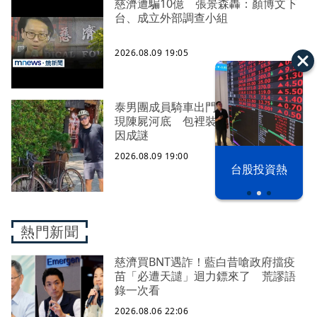
慈濟遭騙10億 張景森轟：顏博文下
台、成立外部調查小組
2026.08.09 19:05
泰男團成員騎車出門後失聯！竟被發
現陳屍河底 包裡裝20公斤水泥塊死
因成謎
2026.08.09 19:00
漢光42演習
台股投資熱
熱門新聞
慈濟買BNT遇詐！藍白昔嗆政府擋疫
苗「必遭天譴」迴力鏢來了 荒謬語
錄一次看
2026.08.06 22:06