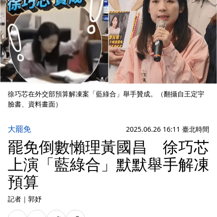
徐巧芯在外交部預算解凍案「藍綠合」舉手贊成。（翻攝自王定宇
臉書、資料畫面）
大罷免
2025.06.26 16:11 臺北時間
罷免倒數懶理黃國昌 徐巧芯
上演「藍綠合」默默舉手解凍
預算
記者
｜
郭妤