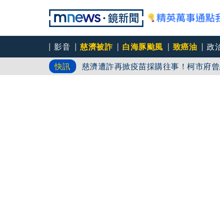
影音
慈濟被詐
白海豚颱風
致癌油
政
總預算案卡關、藍白提案凍刪業務費 
快訊
慈濟遭詐再掀疫苗採購往事！柯市府曾
7.1強震狂搖！熊本醫護「肉身護病