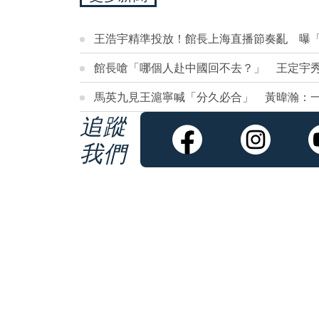
王浩宇精準投放！館長上海直播節奏亂 曝
館長嗆「哪個人赴中國回不去？」 王定宇秀
馬英九見王滬寧喊「分久必合」 黃暐瀚：
追蹤
我們