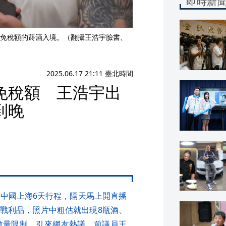
即時新
免稅額的菸酒入境。（翻攝王浩宇臉書、
2025.06.17 21:11 臺北時間
免稅額 王浩宇出
到晚
束中國上海6天行程，隔天馬上開直播
戰利品，照片中粗估就出現8瓶酒、
數量限制，引來網友熱議，前議員王