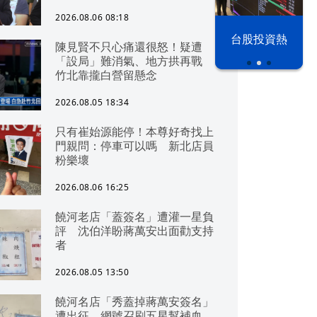
2026.08.06 08:18
漢光42演習
台股投資熱
陳見賢不只心痛還很怒！疑遭
「設局」難消氣、地方拱再戰
竹北靠攏白營留懸念
2026.08.05 18:34
只有崔始源能停！本尊好奇找上
門親問：停車可以嗎 新北店員
粉樂壞
2026.08.06 16:25
饒河老店「蓋簽名」遭灌一星負
評 沈伯洋盼蔣萬安出面勸支持
者
2026.08.05 13:50
饒河名店「秀蓋掉蔣萬安簽名」
遭出征 網號召刷五星幫補血