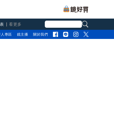
表
看更多
評人專區
鏡主播
關於我們