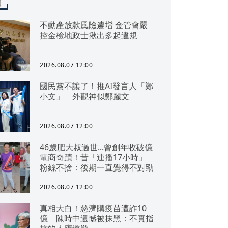
聞
不動產放款風險遽增 金管會嚴
控金檢地政士揪出多起違規
2026.08.07 12:00
國民黨不讓了！推AI發言人「鄭
小文」 外觀神似鄭麗文
2026.08.07 12:00
46歲肥大叔過世...曾創年收破億
電商奇蹟！昔「連播17小時」
粉絲不捨：後期一直覺得不對勁
2026.08.07 12:00
真相大白！慈濟購疫苗遭詐10
億 陳時中遺憾被抹黑：不實指