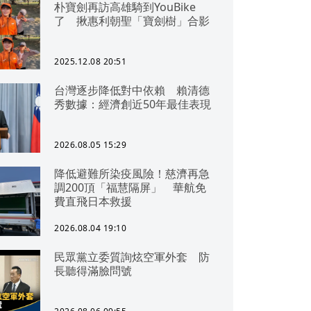
朴寶劍再訪高雄騎到YouBike
了 揪惠利朝聖「寶劍樹」合影
2025.12.08 20:51
台灣逐步降低對中依賴 賴清德
秀數據：經濟創近50年最佳表現
2026.08.05 15:29
降低避難所染疫風險！慈濟再急
調200頂「福慧隔屏」 華航免
費直飛日本救援
2026.08.04 19:10
民眾黨立委質詢炫空軍外套 防
長聽得滿臉問號