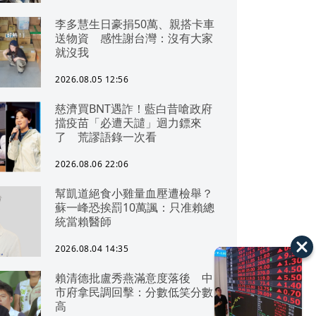
李多慧生日豪捐50萬、親搭卡車
送物資 感性謝台灣：沒有大家
就沒我
2026.08.05 12:56
慈濟買BNT遇詐！藍白昔嗆政府
擋疫苗「必遭天譴」迴力鏢來
了 荒謬語錄一次看
2026.08.06 22:06
幫凱道絕食小雞量血壓遭檢舉？
蘇一峰恐挨罰10萬諷：只准賴總
統當賴醫師
2026.08.04 14:35
賴清德批盧秀燕滿意度落後 中
市府拿民調回擊：分數低笑分數
高