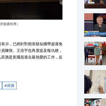
捍臉書粉專）
書表示，已經針對館長疑似攜帶超過免
委員陳情。王浩宇也再度提及報仇梗，
私菸酒是黃國昌過去最熱愛的工作，反
菸酒