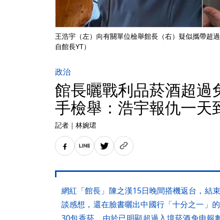
王浩宇（左）向有關單位檢舉館長（右）疑似攜帶超過
自館長YT）
政治
館長曬戰利品菸酒超過
手檢舉：浩宇報仇一天
記者
｜
林婉珺
網紅「館長」陳之漢15日晚間搭機返台，結
談感想，還在臉書曬出中國行「十分之一」的
30包香菸，由於已明顯超過入境菸酒免申報