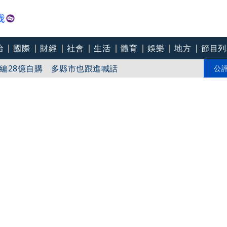
治
國際
財經
社會
生活
體育
娛樂
地方
節目列
蔡其昌嘆癱瘓國家為難公務員
編28億自購 多縣市也跟進喊話
公
患」死守手術台 畫面逼哭千萬網友