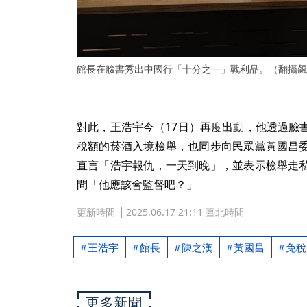
館長在臉書秀出中國行「十分之一」戰利品。（翻攝飆
對此，王浩宇今（17日）再度出動，他透過臉
稅額的菸酒入境檢舉，也同步向民眾黨黃國昌
直言「浩宇報仇，一天到晚」，並表示檢舉走
問「他應該會監督吧？」
更新時間
2025.06.17 21:11 臺北時間
王浩宇
館長
陳之漢
黃國昌
免稅
更多新聞