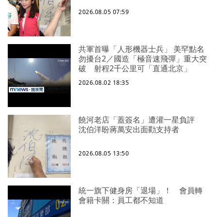
2026.08.05 07:59
共軍首曝「人形機器士兵」 美罕點名
勿擾台2／國造「極音速飛彈」重大突
破 射程2千公里可「直通北京」
2026.08.02 18:35
饒河老店「蓋簽名」遭灌一星負評
沈伯洋盼蔣萬安出面勸支持者
2026.08.05 13:50
統一旗下健身房「退場」！ 會員轉
會籍卡關：員工都不知道