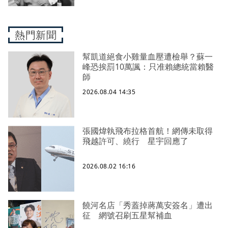
熱門新聞
幫凱道絕食小雞量血壓遭檢舉？蘇一
峰恐挨罰10萬諷：只准賴總統當賴醫
師
2026.08.04 14:35
張國煒執飛布拉格首航！網傳未取得
飛越許可、繞行 星宇回應了
2026.08.02 16:16
饒河名店「秀蓋掉蔣萬安簽名」遭出
征 網號召刷五星幫補血