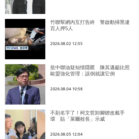
竹聯幫網內互打告終 警啟動掃黑逮
百人押5人
2026.08.02 12:55
批中聯油疑知情隱匿 陳其邁籲比照
歐盟強化管理：該倒就讓它倒
2026.08.04 10:58
不刻名字了！柯文哲卸腳鐐改戴手
環 貼「萊爾校長」示威
2026.08.05 12:04