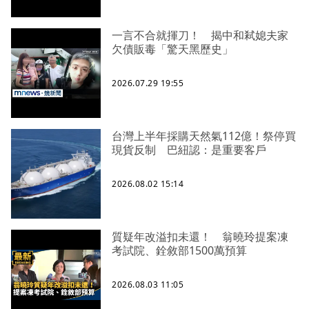
一言不合就揮刀！ 揭中和弒媳夫家
欠債販毒「驚天黑歷史」
2026.07.29 19:55
台灣上半年採購天然氣112億！祭停買
現貨反制 巴紐認：是重要客戶
2026.08.02 15:14
質疑年改溢扣未還！ 翁曉玲提案凍
考試院、銓敘部1500萬預算
2026.08.03 11:05