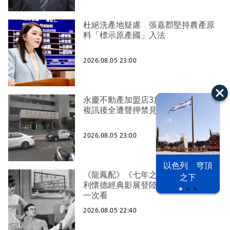
杜絕洗產地疑慮 張嘉郡堅持農產原
料「標示原產國」入法
2026.08.05 23:00
永慶不動產加盟店3房仲涉洩露個資
複訊後全遭聲押禁見
2026.08.05 23:00
以色列 穹頂
《龍鳳配》《七年之癢》全回來 比
之下
利懷德經典影展登陸台中 25部神片
一次看
2026.08.05 22:40