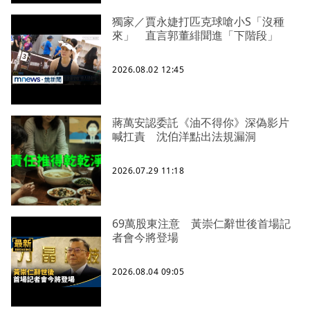
獨家／賈永婕打匹克球嗆小S「沒種
來」 直言郭董緋聞進「下階段」
2026.08.02 12:45
蔣萬安認委託《油不得你》深偽影片
喊扛責 沈伯洋點出法規漏洞
2026.07.29 11:18
69萬股東注意 黃崇仁辭世後首場記
者會今將登場
2026.08.04 09:05