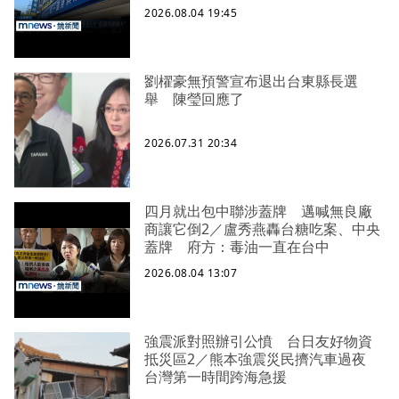
2026.08.04 19:45
劉櫂豪無預警宣布退出台東縣長選
舉 陳瑩回應了
2026.07.31 20:34
四月就出包中聯涉蓋牌 邁喊無良廠
商讓它倒2／盧秀燕轟台糖吃案、中央
蓋牌 府方：毒油一直在台中
2026.08.04 13:07
強震派對照辦引公憤 台日友好物資
抵災區2／熊本強震災民擠汽車過夜
台灣第一時間跨海急援