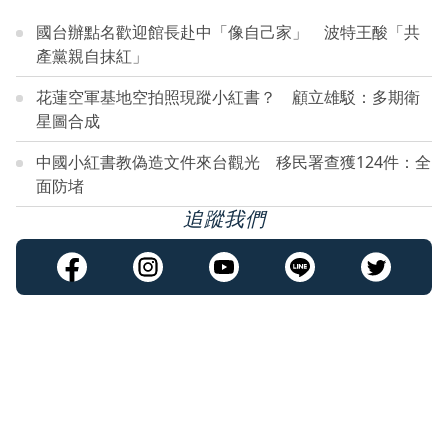
國台辦點名歡迎館長赴中「像自己家」 波特王酸「共
產黨親自抹紅」
花蓮空軍基地空拍照現蹤小紅書？ 顧立雄駁：多期衛
星圖合成
中國小紅書教偽造文件來台觀光 移民署查獲124件：全
面防堵
追蹤我們