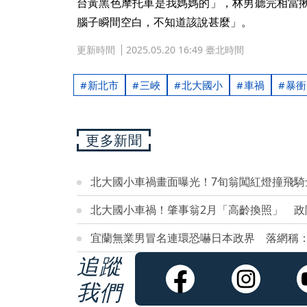
台黃黑色摩托車是我媽媽的」，林男聽完相當
腦子瞬間空白，不知道該說甚麼」。
更新時間
2025.05.20 16:49 臺北時間
新北市
三峽
北大國小
車禍
暴衝
更多新聞
北大國小車禍畫面曝光！7旬翁闖紅燈撞飛騎
北大國小車禍！肇事翁2月「高齡換照」 政
宜蘭無業男冒名連環恐嚇日本政界 落網稱
追蹤
我們