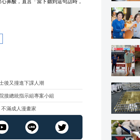
揪心鼻酸，直言「當下聽到這句話時，
士後又撞進下課人潮
院接總統指示組專案小組
：不滿成人漫畫家