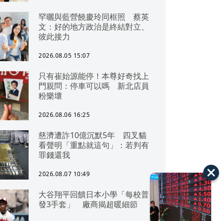
罕曬與藍營饒慶玲同框照 蔡英
文：好的地方政治是終結對立、
彼此接力
2026.08.05 15:07
只有崔始源能停！本尊好奇找上
門親問：停車可以嗎 新北店員
粉樂壞
2026.08.06 16:25
慈濟遭詐10億沉默5年 四叉貓
看聲明「重點就這句」：若判有
罪錢還我
2026.08.07 10:49
大谷翔平回饋日本小學「每校普
發3手套」 廠商揭超暖細節