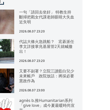
聞
一句「請回去坐好」 特教生持
斷掃把戳女代課老師眼睛大失血
近失明
2026.08.07 23:20
代誌大條火急跳船？ 宏碁派任
李文詳接掌兆基屋管2天就喊撤
出！
2026.08.07 23:20
又要不副署？立院三讀藍白兒少
未來帳戶 政院放話：將採必要
憲政作為
2026.08.07 23:00
agnès b.推Humanitarian系列
「give love」成今夏最暖時尚宣