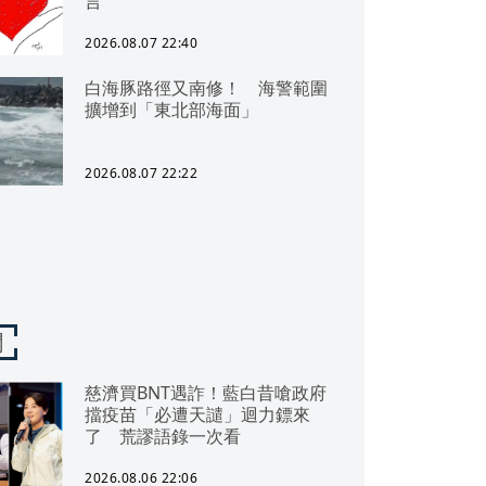
言
2026.08.07 22:40
白海豚路徑又南修！ 海警範圍
擴增到「東北部海面」
2026.08.07 22:22
聞
慈濟買BNT遇詐！藍白昔嗆政府
擋疫苗「必遭天譴」迴力鏢來
了 荒謬語錄一次看
2026.08.06 22:06