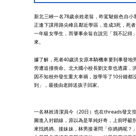
新北三峽一名78歲余姓老翁，昨駕駛銀色自小
正逢下課用路尖峰且鄰近學區，造成3死，死者
一年級女學生，而肇事余翁在說完「我不記得
來。
據了解，死者40歲洪女原本騎機車要到事發地
旁遭追撞喪命。北大國小校長劉文章也透露，
因不知校外發生重大車禍，放學等了10分鐘都
到」，最後由老師送孩子回家。
一名林姓清潔員今（20日）也在threads
圖進入封鎖線，原以為是單純好奇，上前呼籲
來找媽媽、接妹妹，林男接著問「你媽媽呢？