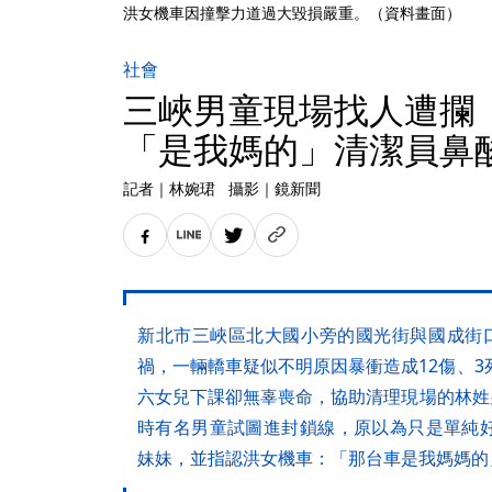
洪女機車因撞擊力道過大毀損嚴重。（資料畫面）
社會
三峽男童現場找人遭攔
「是我媽的」清潔員鼻
記者
｜
林婉珺
攝影
｜
鏡新聞
新北市三峽區北大國小旁的國光街與國成街口
禍，一輛轎車疑似不明原因暴衝造成12傷、3
六女兒下課卻無辜喪命，協助清理現場的林姓男子
時有名男童試圖進封鎖線，原以為只是單純
妹妹，並指認洪女機車：「那台車是我媽媽的