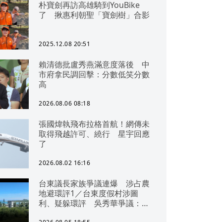
朴寶劍再訪高雄騎到YouBike
了 揪惠利朝聖「寶劍樹」合影
2025.12.08 20:51
賴清德批盧秀燕滿意度落後 中
市府拿民調回擊：分數低笑分數
高
2026.08.06 08:18
張國煒執飛布拉格首航！網傳未
取得飛越許可、繞行 星宇回應
了
2026.08.02 16:16
台東議長家族爭議連爆 涉占農
地避環評1／台東度假村涉圖
利、疑躲環評 吳秀華爭議：概
無參與