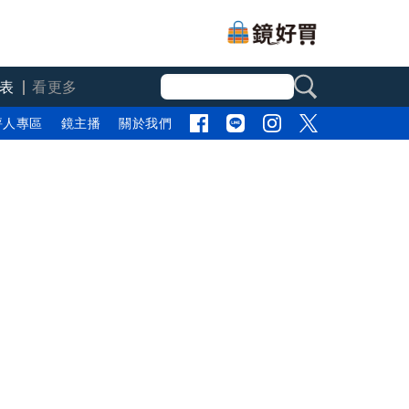
表
看更多
評人專區
鏡主播
關於我們