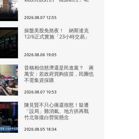
2026.08.07 12:55
操盤美股免熬夜！ 納斯達克
12/6正式實施「23小時交易」
2026.08.06 19:05
昔稱相信慈濟還是民進黨？ 蔣
萬安：若政府買夠疫苗，民團也
不需集資採購
2026.08.07 10:53
陳見賢不只心痛還很怒！疑遭
「設局」難消氣、地方拱再戰
竹北靠攏白營留懸念
2026.08.05 18:34