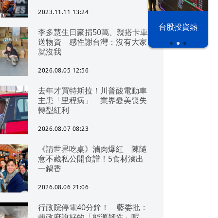
2023.11.11 13:24
漢光42演習
台股投資熱
李多慧生日豪捐50萬、親搭卡車
送物資 感性謝台灣：沒有大家
就沒我
2026.08.05 12:56
去年才買特斯拉！川普酸電動車
主患「里程病」 業界憂美喪失
轉型紅利
2026.08.07 08:23
《請世界吃桌》滷肉爆紅 陳隨
意不藏私公開食譜！5食材滷出
一鍋香
2026.08.06 21:06
行政院停電40分鐘！ 藍委批：
賴政府說好的「能源韌性」呢