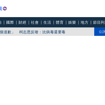
治
國際
財經
社會
生活
體育
娛樂
地方
節目列
「東北部海面」
個道歉」 柯志恩反嗆：比病毒還要毒
公
中心逼垮包商