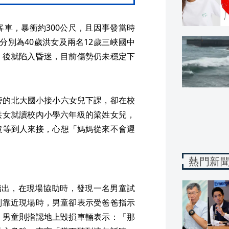
客車，暴衝約300公尺，且因事發當時
分別為40歲洪女及兩名12歲三峽國中
」後就陷入昏迷，目前傷勢仍未穩定下
旁的北大國小接小六女兒下課，卻在校
洪女就讀校內小學六年級的梁姓女兒，
沒等到人來接，心想「媽媽從來不會遲
熱門新
發文指出，在現場協助時，發現一名男童試
別靠近現場時，男童卻表示受爸爸指示
」男童則指認地上毀損車輛表示：「那