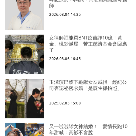
師
2026.08.04 14:35
女律師誆能買BNT疫苗詐10億！黃
金、現鈔滿屋 苦主慈濟基金會回應
了
2026.08.06 16:45
玉澤演巴黎下跪獻女友戒指 經紀公
司否認祕密求婚「是慶生抓拍照」
2025.02.05 15:08
又一啦啦隊女神結婚！ 愛情長跑10
年甜喊：黃衫不會脫