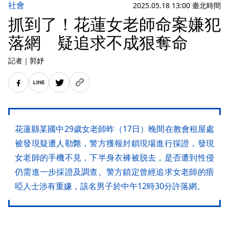
社會
2025.05.18 13:00 臺北時間
抓到了！花蓮女老師命案嫌犯
落網 疑追求不成狠奪命
記者
｜
郭妤
花蓮縣某國中29歲女老師昨（17日）晚間在教會租屋處
被發現疑遭人勒斃，警方獲報封鎖現場進行採證，發現
女老師的手機不見，下半身衣褲被脱去，是否遭到性侵
仍需進一步採證及調查。警方鎖定曾經追求女老師的瘖
啞人士涉有重嫌，該名男子於中午12時30分許落網。