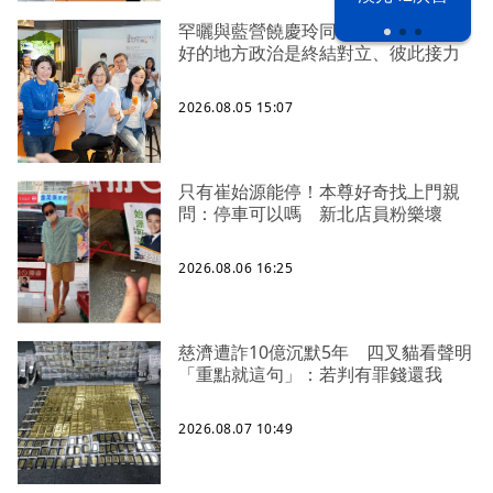
罕曬與藍營饒慶玲同框照 蔡英文：
好的地方政治是終結對立、彼此接力
2026.08.05 15:07
只有崔始源能停！本尊好奇找上門親
問：停車可以嗎 新北店員粉樂壞
2026.08.06 16:25
慈濟遭詐10億沉默5年 四叉貓看聲明
「重點就這句」：若判有罪錢還我
2026.08.07 10:49