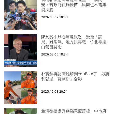
安：若政府買夠疫苗，民團也不需集
資採購
2026.08.07 10:53
陳見賢不只心痛還很怒！疑遭「設
局」難消氣、地方拱再戰 竹北靠攏
白營留懸念
2026.08.05 18:34
朴寶劍再訪高雄騎到YouBike了 揪惠
利朝聖「寶劍樹」合影
2025.12.08 20:51
賴清德批盧秀燕滿意度落後 中市府