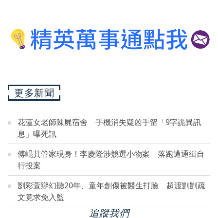
更多新聞
花蓮女老師陳屍宿舍 手機消失疑凶手留「9字詭異訊
息」曝死訊
傅崐萁管家現身！李慶隆涉競選小物案 落跑遭通緝自
行投案
劉彩萱辯幻聽20年、童年創傷被醫生打臉 超渡剴剴疏
文竟求免入監
追蹤我們