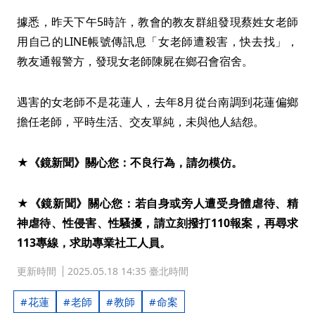
據悉，昨天下午5時許，教會的教友群組發現蔡姓女老師
用自己的LINE帳號傳訊息「女老師遭殺害，快去找」，
教友通報警方，發現女老師陳屍在鄉召會宿舍。
遇害的女老師不是花蓮人，去年8月從台南調到花蓮偏鄉
擔任老師，平時生活、交友單純，未與他人結怨。
★《鏡新聞》關心您：不良行為，請勿模仿。
★《鏡新聞》關心您：若自身或旁人遭受身體虐待、精
神虐待、性侵害、性騷擾，請立刻撥打110報案，再尋求
113專線，求助專業社工人員。
更新時間
2025.05.18 14:35 臺北時間
花蓮
老師
教師
命案