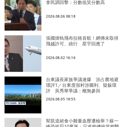
拿民調回擊：分數低笑分數高
2026.08.06 08:18
張國煒執飛布拉格首航！網傳未取得
飛越許可、繞行 星宇回應了
2026.08.02 16:16
台東議長家族爭議連爆 涉占農地避
環評1／台東度假村涉圖利、疑躲環
評 吳秀華爭議：概無參與
2026.08.05 18:55
幫凱道絕食小雞量血壓遭檢舉？蘇一
峰恐挨罰10萬諷：只准賴總統當賴醫