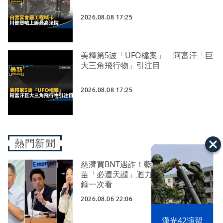
2026.08.08 17:25
美釋第5波「UFO檔案」 阿富汗「巨
大三角飛行物」引注目
2026.08.08 17:25
熱門新聞
慈濟買BNT遇詐！藍白昔嗆政府擋疫
苗「必遭天譴」迴力鏢來了 荒謬語
錄一次看
2026.08.06 22:06
漢光42演習