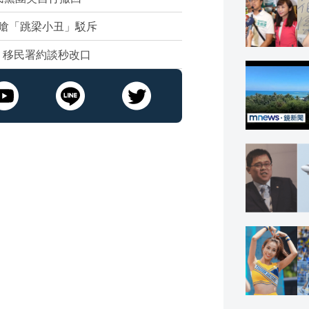
嗆「跳梁小丑」駁斥
 移民署約談秒改口