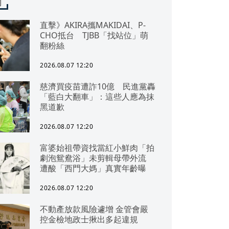
聞
直擊》AKIRA攜MAKIDAI、P-
CHO抵台 TJBB「找站位」萌
翻粉絲
2026.08.07 12:20
慈濟買疫苗遭詐10億 民進黨轟
「藍白大翻車」：這些人應為抹
黑道歉
2026.08.07 12:20
富婆始祖帶資找當紅小鮮肉「拍
劇泡鴛鴦浴」未剪輯母帶外流
遭酸「西門大媽」真實年齡曝
2026.08.07 12:20
不動產放款風險遽增 金管會嚴
控金檢地政士揪出多起違規