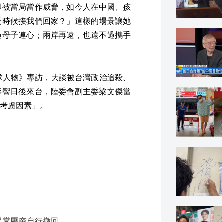
卻被當局當作威脅，如今人在中國、孩
麼時候接我們回家？」這樣的場景讓她
過母子連心；兩岸再遠，也遠不過攜手
球人物》專訪，大談被台灣政治追殺、
影響日後來台，陸委會副主委梁文傑當
考慮因素」。
民黨團突自行撤回