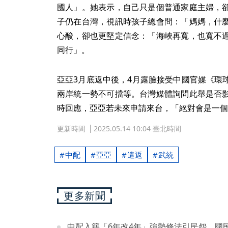
國人」。她表示，自己只是個普通家庭主婦，
子仍在台灣，視訊時孩子總會問：「媽媽，什
心酸，卻也更堅定信念：「海峽再寬，也寬不
同行」。
亞亞3月底返中後，4月露臉接受中國官媒《環
兩岸統一勢不可擋等。台灣媒體詢問此舉是否
時回應，亞亞若未來申請來台，「絕對會是一個
更新時間
2025.05.14 10:04 臺北時間
中配
亞亞
遣返
武統
更多新聞
中配入籍「6年改4年」強勢修法引民怨 國