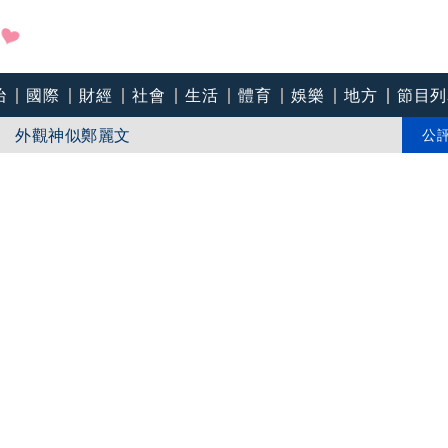
治
國際
財經
社會
生活
體育
娛樂
地方
節目列
」 外觀神似鄭麗文
商奇蹟！昔「連播17小時」 粉絲不捨：後期一直覺得不
公
時中遺憾被抹黑：不實指控的人應道歉