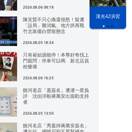
2026.08.06 08:18
漢光42演習
陳見賢不只心痛還很怒！疑遭
「設局」難消氣、地方拱再戰
竹北靠攏白營留懸念
2026.08.05 18:34
只有崔始源能停！本尊好奇找上
門親問：停車可以嗎 新北店員
粉樂壞
2026.08.06 16:25
饒河老店「蓋簽名」遭灌一星負
評 沈伯洋盼蔣萬安出面勸支持
者
2026.08.05 13:50
饒河名店「秀蓋掉蔣萬安簽名」
遭出征 網號召刷五星幫補血