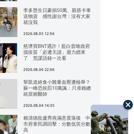
李多慧生日豪捐50萬、親搭卡車
送物資 感性謝台灣：沒有大家
就沒我
2026.08.05 12:56
慈濟買BNT遇詐！藍白昔嗆政府
擋疫苗「必遭天譴」迴力鏢來
了 荒謬語錄一次看
2026.08.06 22:06
幫凱道絕食小雞量血壓遭檢舉？
蘇一峰恐挨罰10萬諷：只准賴總
統當賴醫師
2026.08.04 14:35
賴清德批盧秀燕滿意度落後 中
市府拿民調回擊：分數低笑分數
高