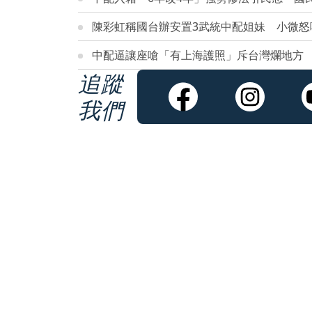
陳彩虹稱國台辦安置3武統中配姐妹 小微怒
中配逼讓座嗆「有上海護照」斥台灣爛地方
追蹤
我們