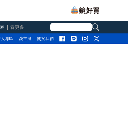
表
看更多
評人專區
鏡主播
關於我們