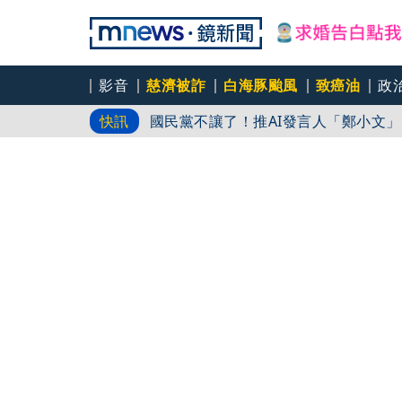
影音
慈濟被詐
白海豚颱風
致癌油
政
國民黨不讓了！推AI發言人「鄭小文
快訊
46歲肥大叔過世...曾創年收破億電
對勁
真相大白！慈濟購疫苗遭詐10億 陳