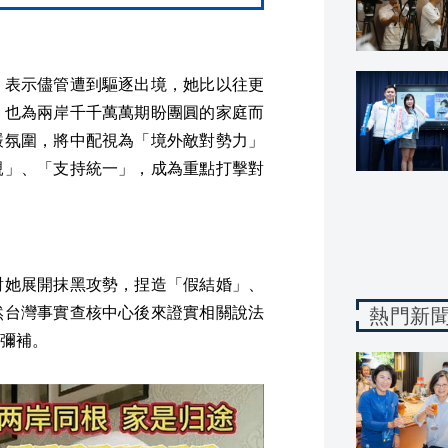
，表示儘管遭到驅逐出境，她比以往更
、也為兩岸千千萬萬期盼團圓的家庭而
嚴氛圍，將中配視為「境外敵對勢力」
親」、「支持統一」，成為重點打擊對
對她展開抹黑攻勢，捏造「假結婚」、
然台灣事實查核中心後來證實相關說法
熱門新
彌補。