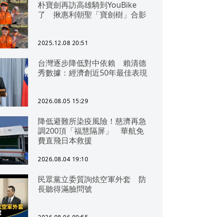
朴寶劍再訪高雄騎到YouBike
了 揪惠利朝聖「寶劍樹」合影
2025.12.08 20:51
台灣逐步降低對中依賴 賴清德
秀數據：經濟創近50年最佳表現
2026.08.05 15:29
降低避難所染疫風險！慈濟再急
調200頂「福慧隔屏」 華航免
費直飛日本救援
2026.08.04 19:10
民眾黨立委質詢炫空軍外套 防
長聽得滿臉問號