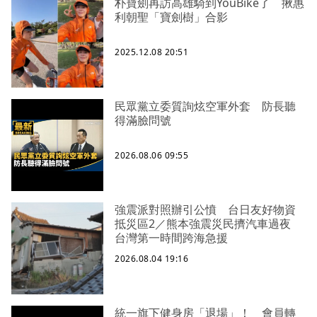
朴寶劍再訪高雄騎到YouBike了 揪惠
利朝聖「寶劍樹」合影
2025.12.08 20:51
民眾黨立委質詢炫空軍外套 防長聽
得滿臉問號
2026.08.06 09:55
強震派對照辦引公憤 台日友好物資
抵災區2／熊本強震災民擠汽車過夜
台灣第一時間跨海急援
2026.08.04 19:16
統一旗下健身房「退場」！ 會員轉