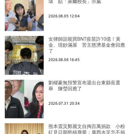
環 貼「萊爾校長」示威
2026.08.05 12:04
女律師誆能買BNT疫苗詐10億！黃
金、現鈔滿屋 苦主慈濟基金會回應
了
2026.08.06 16:45
劉櫂豪無預警宣布退出台東縣長選
舉 陳瑩回應了
2026.07.31 20:34
熊本震災鄭麗文自掏百萬捐款 小粉
紅見日期怒槓辱華：廣西水災怎不捐