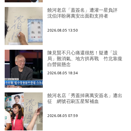
饒河老店「蓋簽名」遭灌一星負評
沈伯洋盼蔣萬安出面勸支持者
2026.08.05 13:50
陳見賢不只心痛還很怒！疑遭「設
局」難消氣、地方拱再戰 竹北靠攏
白營留懸念
2026.08.05 18:34
饒河名店「秀蓋掉蔣萬安簽名」遭出
征 網號召刷五星幫補血
2026.08.05 07:59