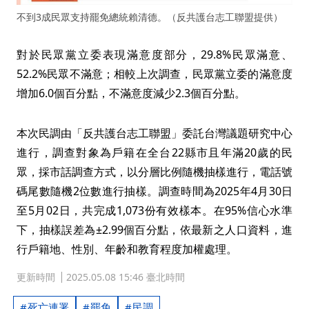
不到3成民眾支持罷免總統賴清德。（反共護台志工聯盟提供）
對於民眾黨立委表現滿意度部分，29.8%民眾滿意、
52.2%民眾不滿意；相較上次調查，民眾黨立委的滿意度
增加6.0個百分點，不滿意度減少2.3個百分點。
本次民調由「反共護台志工聯盟」委託台灣議題研究中心
進行，調查對象為戶籍在全台22縣市且年滿20歲的民
眾，採市話調查方式，以分層比例隨機抽樣進行，電話號
碼尾數隨機2位數進行抽樣。調查時間為2025年4月30日
至5月02日，共完成1,073份有效樣本。在95%信心水準
下，抽樣誤差為±2.99個百分點，依最新之人口資料，進
行戶籍地、性別、年齡和教育程度加權處理。
更新時間
2025.05.08 15:46 臺北時間
死亡連署
罷免
民調