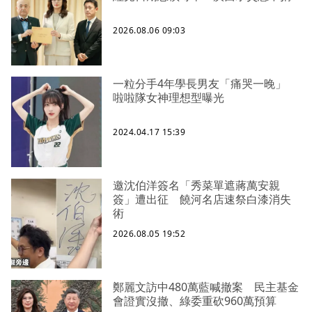
2026.08.06 09:03
一粒分手4年學長男友「痛哭一晚」
啦啦隊女神理想型曝光
2024.04.17 15:39
邀沈伯洋簽名「秀菜單遮蔣萬安親
簽」遭出征 饒河名店速祭白漆消失
術
2026.08.05 19:52
鄭麗文訪中480萬藍喊撤案 民主基金
會證實沒撤、綠委重砍960萬預算