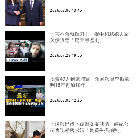
2026.08.06 13:45
一言不合就揮刀！ 揭中和弒媳夫家
欠債販毒「驚天黑歷史」
2026.07.29 19:55
拐賣49人到柬埔寨 角頭演員李振豪
判18年再加18年
2026.08.03 12:25
玉澤演巴黎下跪獻女友戒指 經紀公
司否認祕密求婚「是慶生抓拍照」