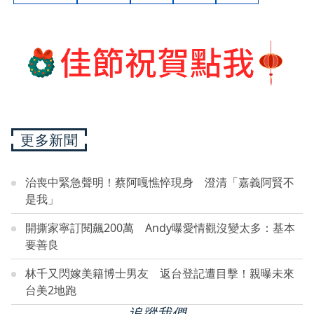
更多新聞
治喪中緊急聲明！蔡阿嘎憔悴現身 澄清「嘉義阿賢不
是我」
開撕家寧訂閱飆200萬 Andy曝愛情觀沒變太多：基本
要善良
林千又閃嫁美籍博士男友 返台登記遭目擊！親曝未來
台美2地跑
追蹤我們