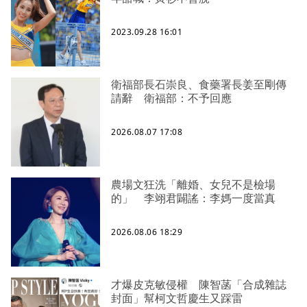
2023.09.28 16:01
衛福部長石崇良、食藥署長姜至剛傳
請辭 衛福部：不予回應
2026.08.07 17:08
農場文狂洗「離婚、女兒不是檢場
的」 李翊君闢謠：李媽一度當真
2026.08.06 18:29
才爆皮克敏侵權 陳智菡「合成雜誌
封面」幫柯文哲慶生又踩雷