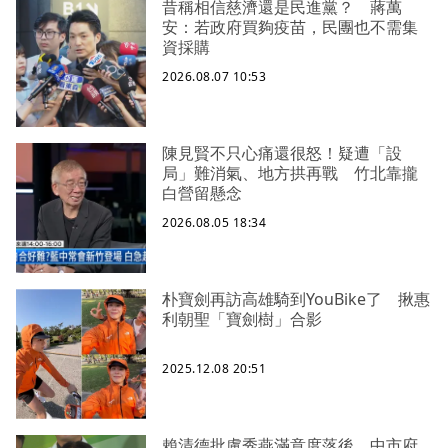
昔稱相信慈濟還是民進黨？ 蔣萬
安：若政府買夠疫苗，民團也不需集
資採購
2026.08.07 10:53
陳見賢不只心痛還很怒！疑遭「設
局」難消氣、地方拱再戰 竹北靠攏
白營留懸念
2026.08.05 18:34
朴寶劍再訪高雄騎到YouBike了 揪惠
利朝聖「寶劍樹」合影
2025.12.08 20:51
賴清德批盧秀燕滿意度落後 中市府