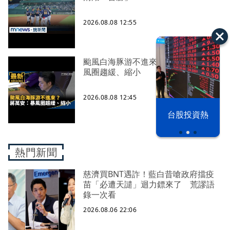
2026.08.08 12:55
颱風白海豚游不進來？ 蔣萬安：暴
風圈趨緩、縮小
2026.08.08 12:45
漢光42演習
台股投資熱
熱門新聞
慈濟買BNT遇詐！藍白昔嗆政府擋疫
苗「必遭天譴」迴力鏢來了 荒謬語
錄一次看
2026.08.06 22:06