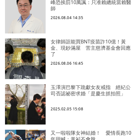
峰恐挨罰10萬諷：只准賴總統當賴醫
師
2026.08.04 14:35
女律師誆能買BNT疫苗詐10億！黃
金、現鈔滿屋 苦主慈濟基金會回應
了
2026.08.06 16:45
玉澤演巴黎下跪獻女友戒指 經紀公
司否認祕密求婚「是慶生抓拍照」
2025.02.05 15:08
又一啦啦隊女神結婚！ 愛情長跑10
年甜喊：黃衫不會脫