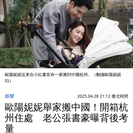
歐陽妮妮近來在小紅書宣布一家搬到中國杭州。（翻攝歐陽妮妮
IG）
娛樂
2025.04.28 21:12 臺北時間
歐陽妮妮舉家搬中國！開箱杭
州住處 老公張書豪曝背後考
量