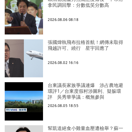
拿民調回擊：分數低笑分數高
2026.08.06 08:18
張國煒執飛布拉格首航！網傳未取得
飛越許可、繞行 星宇回應了
2026.08.02 16:16
台東議長家族爭議連爆 涉占農地避
環評1／台東度假村涉圖利、疑躲環
評 吳秀華爭議：概無參與
2026.08.05 18:55
幫凱道絕食小雞量血壓遭檢舉？蘇一