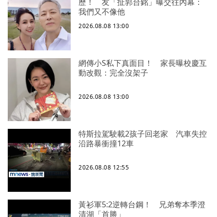
歷！ 友「扯郭台銘」曝交往內幕：
我們又不像他
2026.08.08 13:00
網傳小S私下真面目！ 家長曝校慶互
動改觀：完全沒架子
2026.08.08 13:00
特斯拉駕駛載2孩子回老家 汽車失控
沿路暴衝撞12車
2026.08.08 12:55
黃衫軍5:2逆轉台鋼！ 兄弟奪本季澄
清湖「首勝」