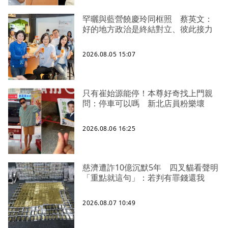
罕曬與藍營饒慶玲同框照 蔡英文：
好的地方政治是終結對立、彼此接力
2026.08.05 15:07
只有崔始源能停！本尊好奇找上門親
問：停車可以嗎 新北店員粉樂壞
2026.08.06 16:25
慈濟遭詐10億沉默5年 四叉貓看聲明
「重點就這句」：若判有罪錢還我
2026.08.07 10:49