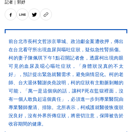
記者
｜
郭妤
前台北市長柯文哲涉京華城、政治獻金案遭收押，傳出
在台北看守所出現血尿與嘔吐症狀，疑似急性腎捐傷。
柯的妻子陳佩琪下午1點召開記者會，透露柯出現肉眼
可見的血尿及噁心嘔吐症狀，「身體狀況真的不太
好」，預計提出緊急就醫需求，避免病情惡化。柯的老
師、台大退休醫謝炎堯說明，柯的症狀有主動脈剝離的
可能，「萬一是這個病的話，讓柯P死在監獄裡面，沒
有一個人敢負起這個責任」，必須進一步到專業醫院由
專業醫師釐清、排除。北所表示，柯戒護就醫後恢復狀
況良好，沒有外界所傳症狀，將密切注意，保障被告於
收容期間的健康。