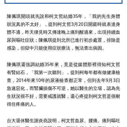
陳佩琪開頭就先說和柯文哲結婚35年，「我的先生身體
狀況真的不太好」，提到柯文哲3月20日開庭時就表達身
體不適，昨天律見時又傳達晚上痛到醒過來，出現持續血
尿與嘔吐症狀；陳佩琪提到北所已進行初步處置，排除是
感染，但獄中只能使用症狀療法，無法查出病因。
陳佩琪還強調結婚35年來，竟是從媒體那裡得知柯文哲
有腎結石，「我第一次聽到」，提到柯每年都有做健康檢
查，2014年來10年的尿液檢查都正常，但到去年9月3日
急速惡化，而腎臟損傷不可逆，她以醫生的立場，認為先
生狀況很不好，需要戒護就醫，還心疼提到柯文哲是很耐
得住疼痛的人。
台大退休醫生謝炎堯說明，柯文哲血尿、腰痛、痛到嘔吐