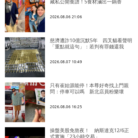
藏私公開食譜！5食材滷出一鍋香
2026.08.06 21:06
慈濟遭詐10億沉默5年 四叉貓看聲明
「重點就這句」：若判有罪錢還我
2026.08.07 10:49
只有崔始源能停！本尊好奇找上門親
問：停車可以嗎 新北店員粉樂壞
2026.08.06 16:25
操盤美股免熬夜！ 納斯達克12/6正
式實施「23小時交易」