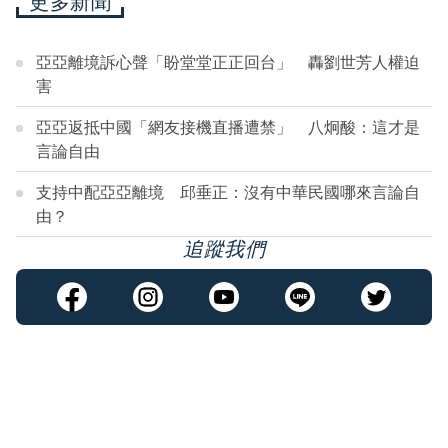
更多新聞
亞亞離境訴心聲「盼堂堂正正回台」 轟劉世芳人權迫
害
亞亞返抵中國「網友接機直播遭禁」 八炯酸：這才是
言論自由
支持中配亞亞離境 邱垂正：沒有中華民國哪來言論自
由？
追蹤我們