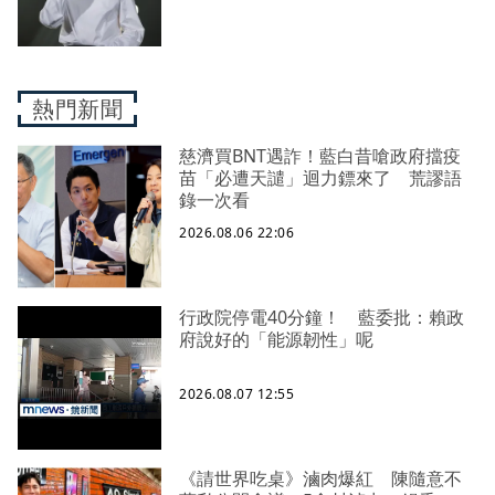
熱門新聞
慈濟買BNT遇詐！藍白昔嗆政府擋疫
苗「必遭天譴」迴力鏢來了 荒謬語
錄一次看
2026.08.06 22:06
行政院停電40分鐘！ 藍委批：賴政
府說好的「能源韌性」呢
2026.08.07 12:55
《請世界吃桌》滷肉爆紅 陳隨意不