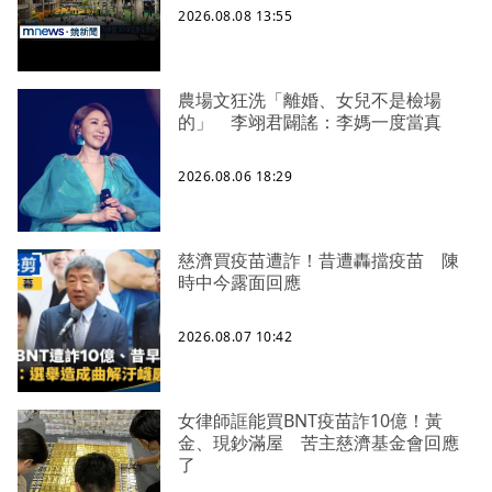
2026.08.08 13:55
農場文狂洗「離婚、女兒不是檢場
的」 李翊君闢謠：李媽一度當真
2026.08.06 18:29
慈濟買疫苗遭詐！昔遭轟擋疫苗 陳
時中今露面回應
2026.08.07 10:42
女律師誆能買BNT疫苗詐10億！黃
金、現鈔滿屋 苦主慈濟基金會回應
了