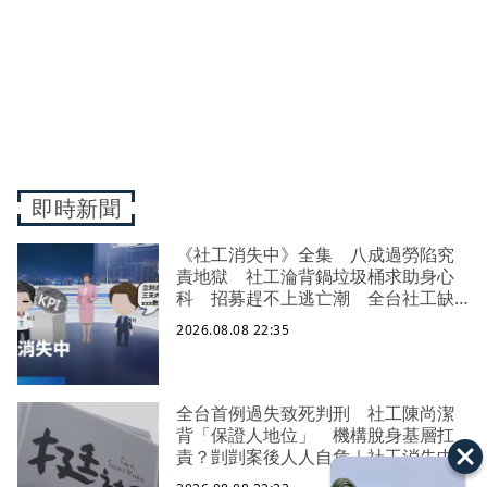
即時新聞
《社工消失中》全集 八成過勞陷究
責地獄 社工淪背鍋垃圾桶求助身心
科 招募趕不上逃亡潮 全台社工缺
口警報 揭薪資回捐黑幕 血汗錢遭
2026.08.08 22:35
剝削
全台首例過失致死判刑 社工陳尚潔
背「保證人地位」 機構脫身基層扛
責？剴剴案後人人自危｜社工消失中