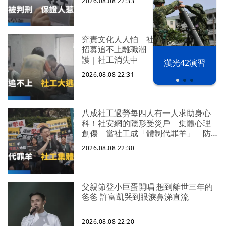
2026.08.08 22:33
究責文化人人怕 社福缺口拉警報
招募追不上離職潮 低薪過勞誰來守
護｜社工消失中
漢光42演習
2026.08.08 22:31
八成社工過勞每四人有一人求助身心
科！社安網的隱形受災戶 集體心理
創傷 當社工成「體制代罪羊」 防
禦性社工不敢多做無奈趨勢？耗竭殆
2026.08.08 22:30
盡下的社安網危機｜社工消失中
父親節登小巨蛋開唱 想到離世三年的
爸爸 許富凱哭到眼淚鼻涕直流
2026.08.08 22:20