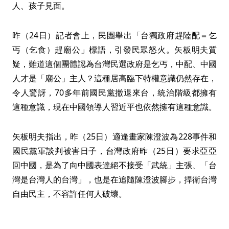
人、孩子見面。
昨（24日）記者會上，民團舉出「台獨政府趕陸配＝乞
丐（乞食）趕廟公」標語，引發民眾怒火。矢板明夫質
疑，難道這個團體認為台灣民選政府是乞丐，中配、中國
人才是「廟公」主人？這種居高臨下特權意識仍然存在，
令人驚訝，70多年前國民黨撤退來台，統治階級都擁有
這種意識，現在中國領導人習近平也依然擁有這種意識。
矢板明夫指出，昨（25日）適逢畫家陳澄波為228事件和
國民黨軍談判被害日子，台灣政府昨（25日）要求亞亞
回中國，是為了向中國表達絕不接受「武統」主張、「台
灣是台灣人的台灣」，也是在追隨陳澄波腳步，捍衛台灣
自由民主，不容許任何人破壞。