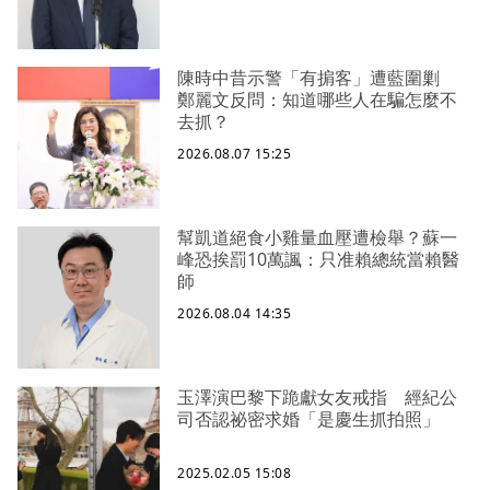
陳時中昔示警「有掮客」遭藍圍剿
鄭麗文反問：知道哪些人在騙怎麼不
去抓？
2026.08.07 15:25
幫凱道絕食小雞量血壓遭檢舉？蘇一
峰恐挨罰10萬諷：只准賴總統當賴醫
師
2026.08.04 14:35
玉澤演巴黎下跪獻女友戒指 經紀公
司否認祕密求婚「是慶生抓拍照」
2025.02.05 15:08