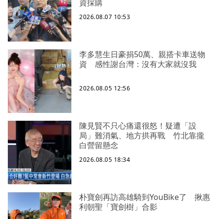
資採購
2026.08.07 10:53
李多慧生日豪捐50萬、親搭卡車送物
資 感性謝台灣：沒有大家就沒我
2026.08.05 12:56
陳見賢不只心痛還很怒！疑遭「設
局」難消氣、地方拱再戰 竹北靠攏
白營留懸念
2026.08.05 18:34
朴寶劍再訪高雄騎到YouBike了 揪惠
利朝聖「寶劍樹」合影