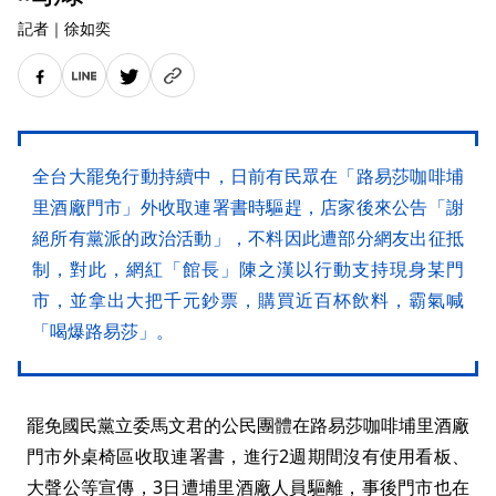
記者
｜
徐如奕
全台大罷免行動持續中，日前有民眾在「路易莎咖啡埔
里酒廠門市」外收取連署書時驅趕，店家後來公告「謝
絕所有黨派的政治活動」，不料因此遭部分網友出征抵
制，對此，網紅「館長」陳之漢以行動支持現身某門
市，並拿出大把千元鈔票，購買近百杯飲料，霸氣喊
「喝爆路易莎」。
罷免國民黨立委馬文君的公民團體在路易莎咖啡埔里酒廠
門市外桌椅區收取連署書，進行2週期間沒有使用看板、
大聲公等宣傳，3日遭埔里酒廠人員驅離，事後門市也在