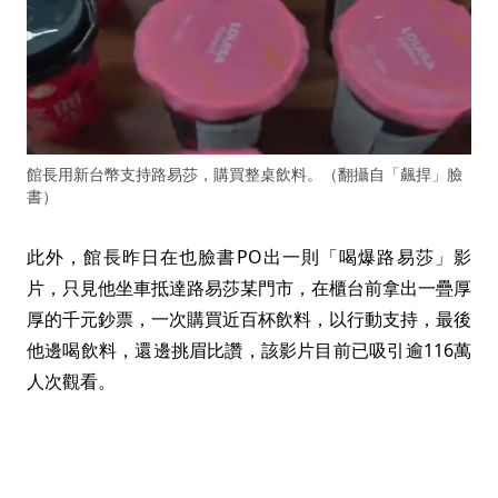
館長用新台幣支持路易莎，購買整桌飲料。（翻攝自「飆捍」臉
書）
此外，館長昨日在也臉書PO出一則「喝爆路易莎」影
片，只見他坐車抵達路易莎某門市，在櫃台前拿出一疊厚
厚的千元鈔票，一次購買近百杯飲料，以行動支持，最後
他邊喝飲料，還邊挑眉比讚，該影片目前已吸引逾116萬
人次觀看。