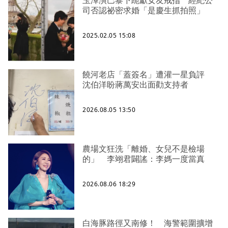
司否認祕密求婚「是慶生抓拍照」
2025.02.05 15:08
饒河老店「蓋簽名」遭灌一星負評
沈伯洋盼蔣萬安出面勸支持者
2026.08.05 13:50
農場文狂洗「離婚、女兒不是檢場
的」 李翊君闢謠：李媽一度當真
2026.08.06 18:29
白海豚路徑又南修！ 海警範圍擴增