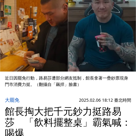
近日因罷免行動，路易莎遭部分網友抵制，館長拿著一疊鈔票現身
門市消費力挺。（翻攝自「飆捍」臉書）
大罷免
2025.02.06 18:12 臺北時間
館長掏大把千元鈔力挺路易
莎 「飲料擺整桌」霸氣喊：
喝爆