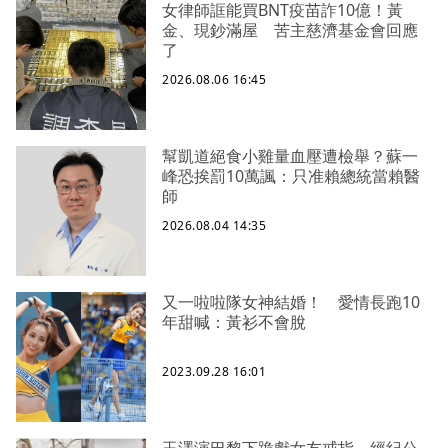
女律師誆能買BNT疫苗詐10億！黃
金、現鈔滿屋 苦主慈濟基金會回應
了
2026.08.06 16:45
幫凱道絕食小雞量血壓遭檢舉？蘇一
峰恐挨罰10萬諷：只准賴總統當賴醫
師
2026.08.04 14:35
又一啦啦隊女神結婚！ 愛情長跑10
年甜喊：黃衫不會脫
2023.09.28 16:01
玉澤演巴黎下跪獻女友戒指 經紀公