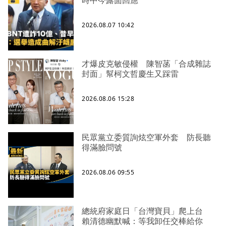
2026.08.07 10:42
才爆皮克敏侵權 陳智菡「合成雜誌
封面」幫柯文哲慶生又踩雷
2026.08.06 15:28
民眾黨立委質詢炫空軍外套 防長聽
得滿臉問號
2026.08.06 09:55
總統府家庭日「台灣寶貝」爬上台
賴清德幽默喊：等我卸任交棒給你