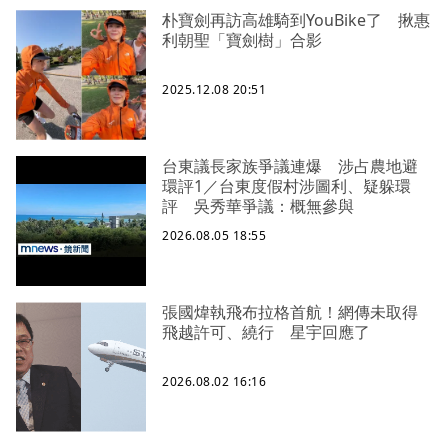
朴寶劍再訪高雄騎到YouBike了 揪惠
利朝聖「寶劍樹」合影
2025.12.08 20:51
台東議長家族爭議連爆 涉占農地避
環評1／台東度假村涉圖利、疑躲環
評 吳秀華爭議：概無參與
2026.08.05 18:55
張國煒執飛布拉格首航！網傳未取得
飛越許可、繞行 星宇回應了
2026.08.02 16:16