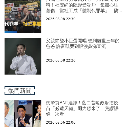
科！社安網的隱形受災戶 集體心理
創傷 當社工成「體制代罪羊」 防
禦性社工不敢多做無奈趨勢？耗竭殆
2026.08.08 22:30
盡下的社安網危機｜社工消失中
父親節登小巨蛋開唱 想到離世三年的
爸爸 許富凱哭到眼淚鼻涕直流
2026.08.08 22:20
熱門新聞
慈濟買BNT遇詐！藍白昔嗆政府擋疫
苗「必遭天譴」迴力鏢來了 荒謬語
錄一次看
2026.08.06 22:06