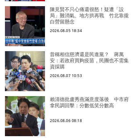
陳見賢不只心痛還很怒！疑遭「設
局」難消氣、地方拱再戰 竹北靠攏
白營留懸念
2026.08.05 18:34
昔稱相信慈濟還是民進黨？ 蔣萬
安：若政府買夠疫苗，民團也不需集
資採購
2026.08.07 10:53
賴清德批盧秀燕滿意度落後 中市府
拿民調回擊：分數低笑分數高
2026.08.06 08:18