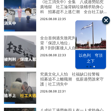
《社工消失中》全集 八成過勞陷究
責地獄 社工淪背鍋垃圾桶求助身心
科 招募趕不上逃亡潮 全台社工缺
口警報 揭薪資回捐黑幕 血汗錢遭
2026.08.08 22:35
剝削
全台首例過失致死判刑 社工陳尚潔
背「保證人地位」 機構脫身基層扛
責？剴剴案後人人自危｜社工消失中
以色列 穹頂
2026.08.08 22:33
漢光42演習
台股投資熱
之下
究責文化人人怕 社福缺口拉警報
招募追不上離職潮 低薪過勞誰來守
護｜社工消失中
2026.08.08 22:31
八成社工過勞每四人有一人求助身心