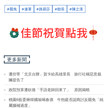
罷免
連署
路易莎
館長
陳之漢
更多新聞
遭控寄「北京台辦」賀卡給高雄里長 旅行社稱惡意栽
贓提告了
政院預算遭砍後「手語老師回來了」 原因揭曉
桃園6藍委揪韓國瑜喝春酒 牛煦庭否認商討反罷免「純
屬腦補過度」