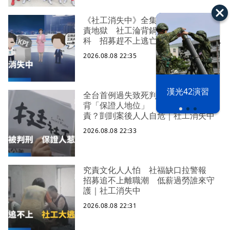
《社工消失中》全集 八成過勞陷究
責地獄 社工淪背鍋垃圾桶求助身心
科 招募趕不上逃亡潮 全台社工缺
口警報 揭薪資回捐黑幕 血汗錢遭
2026.08.08 22:35
剝削
漢光42演習
全台首例過失致死判刑 社工陳尚潔
背「保證人地位」 機構脫身基層扛
責？剴剴案後人人自危｜社工消失中
2026.08.08 22:33
究責文化人人怕 社福缺口拉警報
招募追不上離職潮 低薪過勞誰來守
護｜社工消失中
2026.08.08 22:31