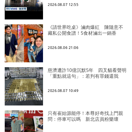
2026.08.07 12:55
《請世界吃桌》滷肉爆紅 陳隨意不
藏私公開食譜！5食材滷出一鍋香
2026.08.06 21:06
慈濟遭詐10億沉默5年 四叉貓看聲明
「重點就這句」：若判有罪錢還我
2026.08.07 10:49
只有崔始源能停！本尊好奇找上門親
問：停車可以嗎 新北店員粉樂壞