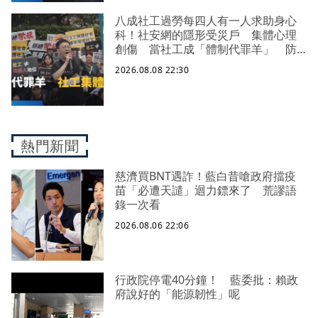
八成社工過勞每四人有一人求助身心
科！社安網的隱形受災戶 集體心理
創傷 當社工成「體制代罪羊」 防
禦性社工不敢多做無奈趨勢？耗竭殆
2026.08.08 22:30
盡下的社安網危機｜社工消失中
熱門新聞
慈濟買BNT遇詐！藍白昔嗆政府擋疫
苗「必遭天譴」迴力鏢來了 荒謬語
錄一次看
2026.08.06 22:06
行政院停電40分鐘！ 藍委批：賴政
府說好的「能源韌性」呢