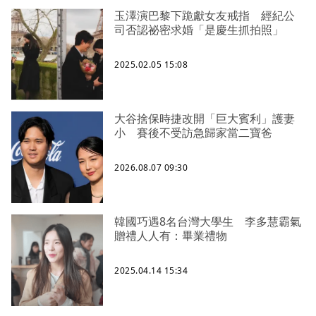
玉澤演巴黎下跪獻女友戒指 經紀公
司否認祕密求婚「是慶生抓拍照」
2025.02.05 15:08
大谷捨保時捷改開「巨大賓利」護妻
小 賽後不受訪急歸家當二寶爸
2026.08.07 09:30
韓國巧遇8名台灣大學生 李多慧霸氣
贈禮人人有：畢業禮物
2025.04.14 15:34