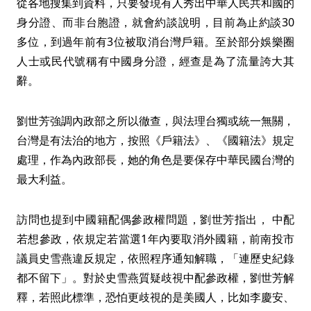
從各地搜集到資料，只要發現有人秀出中華人民共和國的
身分證、而非台胞證，就會約談說明，目前為止約談30
多位，到過年前有3位被取消台灣戶籍。至於部分娛樂圈
人士或民代號稱有中國身分證，經查是為了流量誇大其
辭。
劉世芳強調內政部之所以徹查，與法理台獨或統一無關，
台灣是有法治的地方，按照《戶籍法》、《國籍法》規定
處理，作為內政部長，她的角色是要保存中華民國台灣的
最大利益。
訪問也提到中國籍配偶參政權問題，劉世芳指出， 中配
若想參政，依規定若當選1年內要取消外國籍，前南投市
議員史雪燕違反規定，依照程序通知解職，「連歷史紀錄
都不留下」。對於史雪燕質疑歧視中配參政權，劉世芳解
釋，若照此標準，恐怕更歧視的是美國人，比如李慶安、