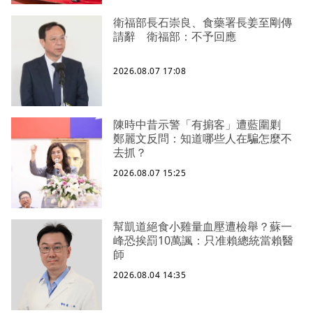
衛福部長石崇良、食藥署長姜至剛傳
請辭 衛福部：不予回應
2026.08.07 17:08
陳時中昔示警「有掮客」遭藍圍剿
鄭麗文反問：知道哪些人在騙怎麼不
去抓？
2026.08.07 15:25
幫凱道絕食小雞量血壓遭檢舉？蘇一
峰恐挨罰10萬諷：只准賴總統當賴醫
師
2026.08.04 14:35