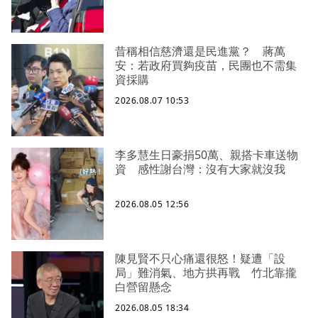
昔稱相信慈濟還是民進黨？ 蔣萬
安：若政府買夠疫苗，民團也不需集
資採購
2026.08.07 10:53
李多慧生日豪捐50萬、親搭卡車送物
資 感性謝台灣：沒有大家就沒我
2026.08.05 12:56
陳見賢不只心痛還很怒！疑遭「設
局」難消氣、地方拱再戰 竹北靠攏
白營留懸念
2026.08.05 18:34