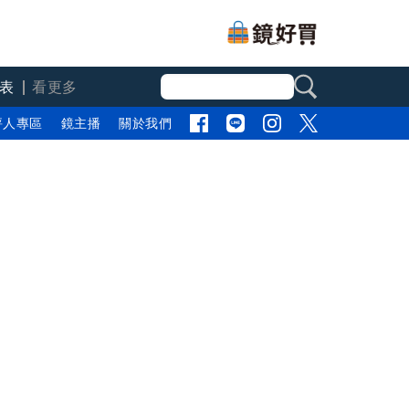
表
看更多
評人專區
鏡主播
關於我們