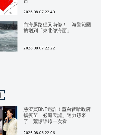
言
2026.08.07 22:40
白海豚路徑又南修！ 海警範圍
擴增到「東北部海面」
2026.08.07 22:22
聞
慈濟買BNT遇詐！藍白昔嗆政府
擋疫苗「必遭天譴」迴力鏢來
了 荒謬語錄一次看
2026.08.06 22:06