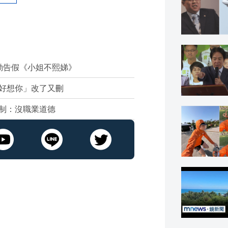
動告假《小姐不熙娣》
好想你」改了又刪
制：沒職業道德