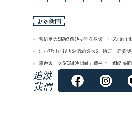
更多新聞
曾約定大S臨終前她要守在身邊 小S哭癱主
汪小菲淋雨後再深情緬懷大S 留言「老婆我
導遊爆「大S病逝時間軸」遭炎上 網怒喊抵
追蹤
我們