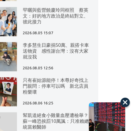
罕曬與藍營饒慶玲同框照 蔡英
文：好的地方政治是終結對立、
彼此接力
2026.08.05 15:07
李多慧生日豪捐50萬、親搭卡車
送物資 感性謝台灣：沒有大家
就沒我
2026.08.05 12:56
只有崔始源能停！本尊好奇找上
門親問：停車可以嗎 新北店員
粉樂壞
2026.08.06 16:25
幫凱道絕食小雞量血壓遭檢舉？
蘇一峰恐挨罰10萬諷：只准賴總
統當賴醫師