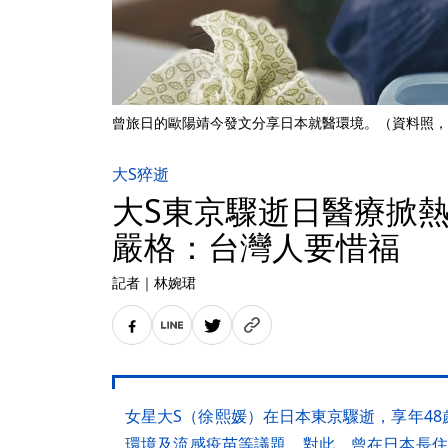
曾旅日的歐陽靖今發文分享日本就醫環境。（資料照，
大S猝逝
大S東京驟逝日醫療掀
嚴格：台灣人要惜福
記者
｜
林婉珺
女星大S（徐熙媛）在日本東京驟逝，享年4
環境及流感疫苗等議題，對此，曾在日本長住