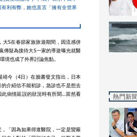
展有利有弊，她也直言「擁有全世界
，大S在春節家族旅遊期間，因流感併
瘋傳疑為接待大S一家的導遊曝光就醫
環境也成了外界討論焦點。
陽靖今（4日）在臉書發文指出，日本
所的介紹信不能初診，急診也不是想去
因此病情延誤的狀況時有所聞…當然看
熱門新
院，「因為如果得進醫院，一定是蠻嚴