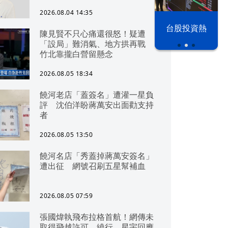
2026.08.04 14:35
漢光42演習
台股投資熱
陳見賢不只心痛還很怒！疑遭
「設局」難消氣、地方拱再戰
竹北靠攏白營留懸念
2026.08.05 18:34
饒河老店「蓋簽名」遭灌一星負
評 沈伯洋盼蔣萬安出面勸支持
者
2026.08.05 13:50
饒河名店「秀蓋掉蔣萬安簽名」
遭出征 網號召刷五星幫補血
2026.08.05 07:59
張國煒執飛布拉格首航！網傳未
取得飛越許可、繞行 星宇回應