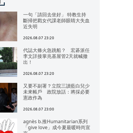
聞
一句「請回去坐好」 特教生持
斷掃把戳女代課老師眼睛大失血
近失明
2026.08.07 23:20
代誌大條火急跳船？ 宏碁派任
李文詳接掌兆基屋管2天就喊撤
出！
2026.08.07 23:20
又要不副署？立院三讀藍白兒少
未來帳戶 政院放話：將採必要
憲政作為
2026.08.07 23:00
agnès b.推Humanitarian系列
「give love」成今夏最暖時尚宣