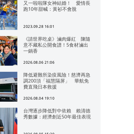
又一啦啦隊女神結婚！ 愛情長
跑10年甜喊：黃衫不會脫
2023.09.28 16:01
《請世界吃桌》滷肉爆紅 陳隨
意不藏私公開食譜！5食材滷出
一鍋香
2026.08.06 21:06
降低避難所染疫風險！慈濟再急
調200頂「福慧隔屏」 華航免
費直飛日本救援
2026.08.04 19:10
台灣逐步降低對中依賴 賴清德
秀數據：經濟創近50年最佳表現