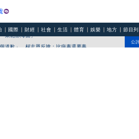
治
國際
財經
社會
生活
體育
娛樂
地方
節目列
「東北部海面」
個道歉」 柯志恩反嗆：比病毒還要毒
公
中心逼垮包商