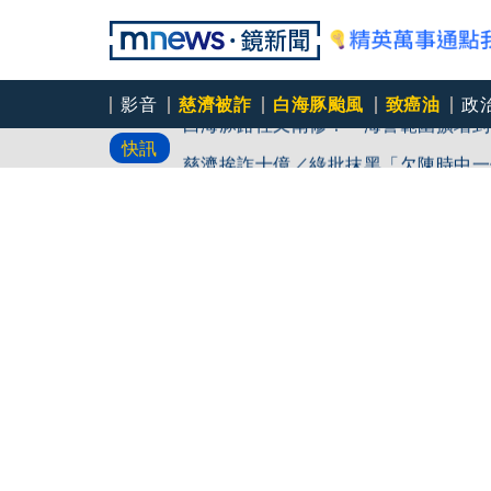
影音
慈濟被詐
白海豚颱風
致癌油
政
白海豚路徑又南修！ 海警範圍擴增到
快訊
慈濟挨詐十億／綠批抹黑「欠陳時中一
吳秀華家族又生波 前台東縣長蓋安養