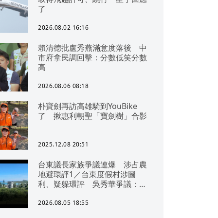
了
2026.08.02 16:16
賴清德批盧秀燕滿意度落後 中
市府拿民調回擊：分數低笑分數
高
2026.08.06 08:18
朴寶劍再訪高雄騎到YouBike
了 揪惠利朝聖「寶劍樹」合影
2025.12.08 20:51
台東議長家族爭議連爆 涉占農
地避環評1／台東度假村涉圖
利、疑躲環評 吳秀華爭議：概
無參與
2026.08.05 18:55