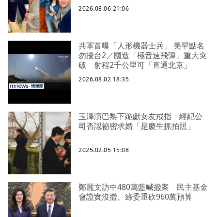
2026.08.06 21:06
共軍首曝「人形機器士兵」 美罕點名
勿擾台2／國造「極音速飛彈」重大突
破 射程2千公里可「直通北京」
2026.08.02 18:35
玉澤演巴黎下跪獻女友戒指 經紀公
司否認祕密求婚「是慶生抓拍照」
2025.02.05 15:08
鄭麗文訪中480萬藍喊撤案 民主基金
會證實沒撤、綠委重砍960萬預算