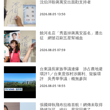
沈伯洋盼蔣萬安出面勸支持者
2026.08.05 13:50
饒河名店「秀蓋掉蔣萬安簽名」遭出
征 網號召刷五星幫補血
2026.08.05 07:59
台東議長家族爭議連爆 涉占農地避
環評1／台東度假村涉圖利、疑躲環
評 吳秀華爭議：概無參與
2026.08.05 18:55
張國煒執飛布拉格首航！網傳未取得
飛越許可、繞行 星宇回應了