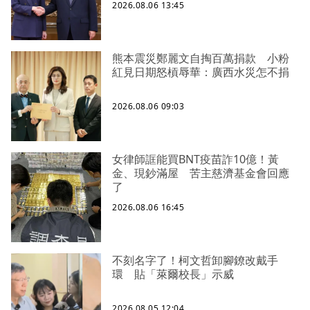
2026.08.06 13:45
熊本震災鄭麗文自掏百萬捐款 小粉
紅見日期怒槓辱華：廣西水災怎不捐
2026.08.06 09:03
女律師誆能買BNT疫苗詐10億！黃
金、現鈔滿屋 苦主慈濟基金會回應
了
2026.08.06 16:45
不刻名字了！柯文哲卸腳鐐改戴手
環 貼「萊爾校長」示威
2026.08.05 12:04