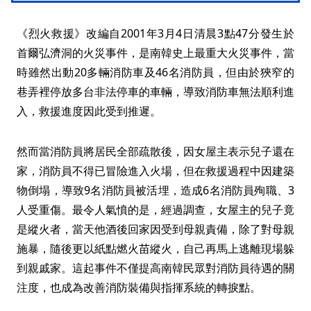
《烈火救援》改編自2001年3月4日清晨3點47分發生於
首爾弘濟洞的火災事件，是南韓史上最重大火災事件，當
時雖然出動20多輛消防車及46名消防員，但由於狹窄的
巷弄裡停放多台非法停車的車輛，導致消防車無法順利進
入，救援進度因此受到推遲。
然而當消防員將居民全部疏散後，因女屋主表示兒子還在
家，消防員不得已冒險進入火場，但在救援過程中因建築
物倒塌，導致9名消防員被活埋，造成6名消防員殉職、3
人受重傷。最令人氣憤的是，經過調查，女屋主的兒子竟
是縱火者，當天他酒後回家因受到母親責備，除了對母親
施暴，隨後更以紙點燃火苗縱火，自己再馬上逃離現場躲
到親戚家。這起事件不僅提高南韓民眾對消防員待遇的關
注度，也成為改善消防裝備與指揮系統的轉捩點。