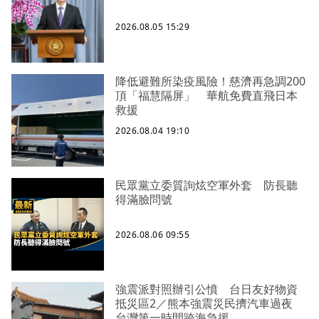
2026.08.05 15:29
降低避難所染疫風險！慈濟再急調200
頂「福慧隔屏」 華航免費直飛日本
救援
2026.08.04 19:10
民眾黨立委質詢炫空軍外套 防長聽
得滿臉問號
2026.08.06 09:55
強震派對照辦引公憤 台日友好物資
抵災區2／熊本強震災民擠汽車過夜
台灣第一時間跨海急援