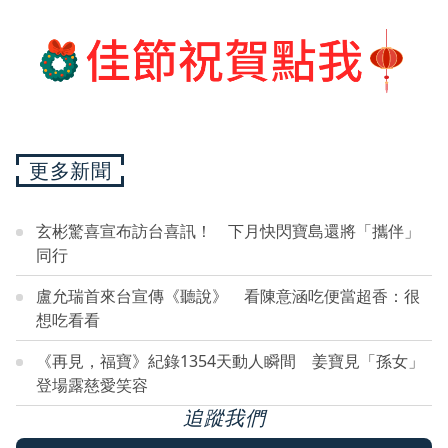
更多新聞
玄彬驚喜宣布訪台喜訊！ 下月快閃寶島還將「攜伴」
同行
盧允瑞首來台宣傳《聽說》 看陳意涵吃便當超香：很
想吃看看
《再見，福寶》紀錄1354天動人瞬間 姜寶見「孫女」
登場露慈愛笑容
追蹤我們