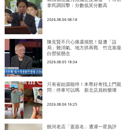
拿民調回擊：分數低笑分數高
2026.08.06 08:18
陳見賢不只心痛還很怒！疑遭「設
局」難消氣、地方拱再戰 竹北靠攏
白營留懸念
2026.08.05 18:34
只有崔始源能停！本尊好奇找上門親
問：停車可以嗎 新北店員粉樂壞
2026.08.06 16:25
饒河老店「蓋簽名」遭灌一星負評