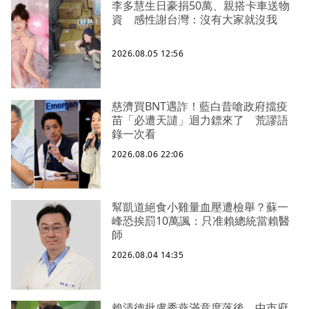
李多慧生日豪捐50萬、親搭卡車送物
資 感性謝台灣：沒有大家就沒我
2026.08.05 12:56
慈濟買BNT遇詐！藍白昔嗆政府擋疫
苗「必遭天譴」迴力鏢來了 荒謬語
錄一次看
2026.08.06 22:06
幫凱道絕食小雞量血壓遭檢舉？蘇一
峰恐挨罰10萬諷：只准賴總統當賴醫
師
2026.08.04 14:35
賴清德批盧秀燕滿意度落後 中市府