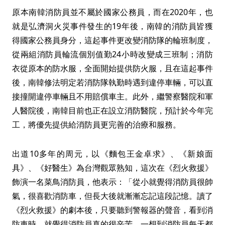
原本南韓消防員並不屬於國家公務員，而在2020年，也
就是弘濟洞火災事件發生的19年後，南韓的消防員皆獲
得國家公務員身分，這起事件更改變消防隊的輪班制度，
從兩組消防員輪流個別值勤24小時改變成三班制；消防
衣從原本的防水服，全面開始提供防火服，且在這起事件
後，南韓修法明定若消防隊執勤時遇到違停車輛，可以直
接撞開違停車輛且不用賠償車主。此外，繼警察醫院和軍
人醫院後，南韓目前也正在設立消防醫院，預計於今年完
工，將優先提供給消防員更完善的治療和服務。
出道10多年的周元，以《麵包王金卓求》、《新娘面
具》、《好醫生》為台灣觀眾熟知，這次在《烈火救援》
飾演一名菜鳥消防員，他表示：「從小就覺得消防員很帥
氣，很喜歡消防車，但長大後就漸漸忘記這段記憶。讀了
《烈火救援》的劇本後，只要聽到警報器的聲音，看到消
防車時，就覺得消防員真的很辛苦。一想到消防員每天都