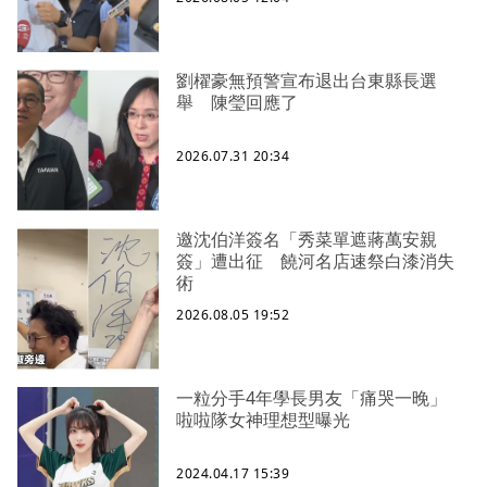
劉櫂豪無預警宣布退出台東縣長選
舉 陳瑩回應了
2026.07.31 20:34
邀沈伯洋簽名「秀菜單遮蔣萬安親
簽」遭出征 饒河名店速祭白漆消失
術
2026.08.05 19:52
一粒分手4年學長男友「痛哭一晚」
啦啦隊女神理想型曝光
2024.04.17 15:39