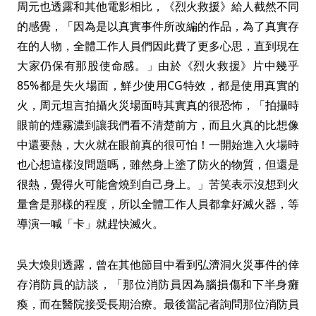
周元也透露和其他電影相比，《烈火救援》給人截然不同
的感覺，「因為是以真實事件所改編的作品，為了真實存
在的人物，全體工作人員們因此費了更多心思，直到現在
大家仍保有那股使命感。」由於《烈火救援》片中幾乎
85%都是失火場面，鮮少使用CG特效，都是使用真實的
火，周元坦言拍攝火災場面時其實真的很恐怖，「拍攝時
眼前的煙霧濃到讓我們看不清楚前方，而且火真的比想像
中還要熱，大火就在眼前真的很可怕！一開始進入火場時
也心想這樣沒問題嗎，雖然身上塗了防火的物質，但還是
很熱，覺得火可能會燒到自己身上。」苦笑表示沒想到火
量會是那樣的程度，所以全體工作人員都拿好滅火器，等
導演一喊「卡」就趕快滅火。
吳大煥則透露，曾在其他節目中看到弘濟洞火災事件的倖
存消防員的訪談，「那位消防員因為腦損傷和下半身癱
瘓，而在醫院接受長期治療。最後當記者詢問那位消防員