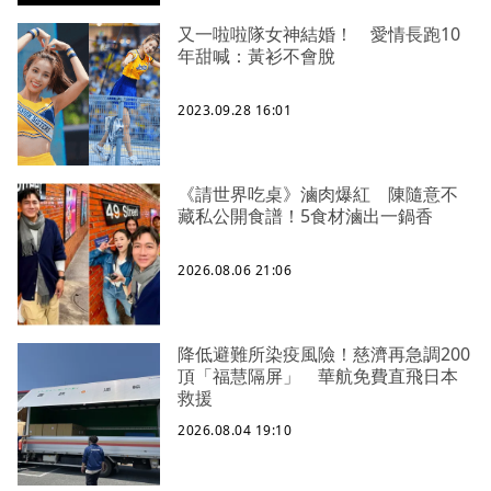
又一啦啦隊女神結婚！ 愛情長跑10
年甜喊：黃衫不會脫
2023.09.28 16:01
《請世界吃桌》滷肉爆紅 陳隨意不
藏私公開食譜！5食材滷出一鍋香
2026.08.06 21:06
降低避難所染疫風險！慈濟再急調200
頂「福慧隔屏」 華航免費直飛日本
救援
2026.08.04 19:10