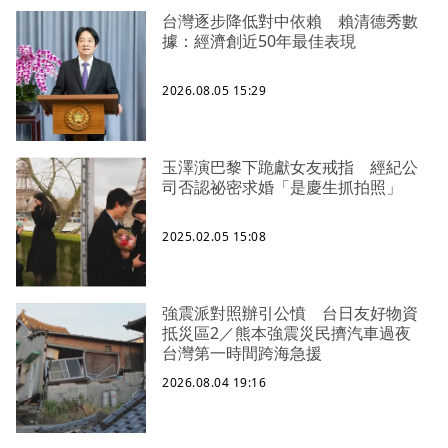
台灣逐步降低對中依賴 賴清德秀數
據：經濟創近50年最佳表現
2026.08.05 15:29
玉澤演巴黎下跪獻女友戒指 經紀公
司否認祕密求婚「是慶生抓拍照」
2025.02.05 15:08
強震派對照辦引公憤 台日友好物資
抵災區2／熊本強震災民擠汽車過夜
台灣第一時間跨海急援
2026.08.04 19:16