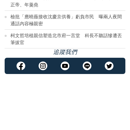
正帝、年羹堯
檢批「應曉薇接收沈慶京供養」虧負市民 曝兩人夜間
通話內容極親密
柯文哲培植親信塑造北市府一言堂 科長不聽話慘遭丟
筆拔官
追蹤我們