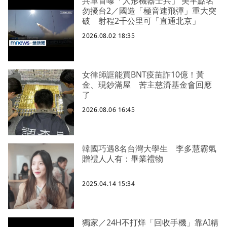
共軍首曝「人形機器士兵」 美罕點名
勿擾台2／國造「極音速飛彈」重大突
破 射程2千公里可「直通北京」
2026.08.02 18:35
女律師誆能買BNT疫苗詐10億！黃
金、現鈔滿屋 苦主慈濟基金會回應
了
2026.08.06 16:45
韓國巧遇8名台灣大學生 李多慧霸氣
贈禮人人有：畢業禮物
2025.04.14 15:34
獨家／24H不打烊「回收手機」靠AI精