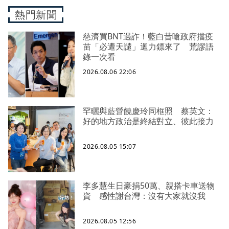
熱門新聞
慈濟買BNT遇詐！藍白昔嗆政府擋疫
苗「必遭天譴」迴力鏢來了 荒謬語
錄一次看
2026.08.06 22:06
罕曬與藍營饒慶玲同框照 蔡英文：
好的地方政治是終結對立、彼此接力
2026.08.05 15:07
李多慧生日豪捐50萬、親搭卡車送物
資 感性謝台灣：沒有大家就沒我
2026.08.05 12:56