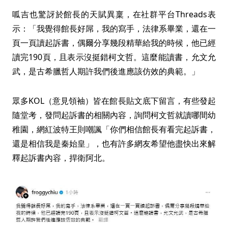
呱吉也驚訝於館長的天賦異稟，在社群平台Threads表
示：「我覺得館長好屌，我的寫手，法律系畢業，還在一
頁一頁讀起訴書，偶爾分享幾段精華給我的時候，他已經
讀完190頁，且表示沒挺錯柯文哲。這麼能讀書，允文允
武，是古希臘哲人期許我們後進應該仿效的典範。」
眾多KOL（意見領袖）皆在館長貼文底下留言，有些發起
隨堂考，發問起訴書的相關內容，詢問柯文哲就讀哪間幼
稚園，網紅波特王則嘲諷「你們相信館長有看完起訴書，
還是相信我是秦始皇」，也有許多網友希望他盡快出來解
釋起訴書內容，捍衛阿北。