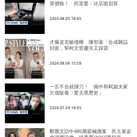
算價格！ 民眾驚：比店面划算
2026.08.05 18:45
才爆皮克敏侵權 陳智菡「合成雜誌
封面」幫柯文哲慶生又踩雷
2026.08.06 15:28
一言不合就揮刀！ 揭中和弒媳夫家
欠債販毒「驚天黑歷史」
2026.07.29 19:55
鄭麗文訪中480萬藍喊撤案 民主基金