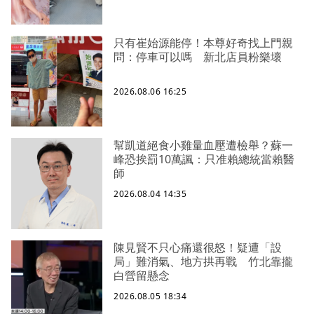
只有崔始源能停！本尊好奇找上門親
問：停車可以嗎 新北店員粉樂壞
2026.08.06 16:25
幫凱道絕食小雞量血壓遭檢舉？蘇一
峰恐挨罰10萬諷：只准賴總統當賴醫
師
2026.08.04 14:35
陳見賢不只心痛還很怒！疑遭「設
局」難消氣、地方拱再戰 竹北靠攏
白營留懸念
2026.08.05 18:34