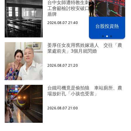
台中女師遭特教生刺傷右眼恐失明
工會籲檢討校安破口：老師不是肉身
盾牌
2026.08.07 21:40
漢光42演習
台股投資熱
姜厚任女友用舊姓嫁過人 交往「農
業處前夫」3個月就閃婚
2026.08.07 21:20
台鐵司機竟是偷拍狼 車站廁所、農
場放針孔「小孩也受害」
2026.08.07 21:00