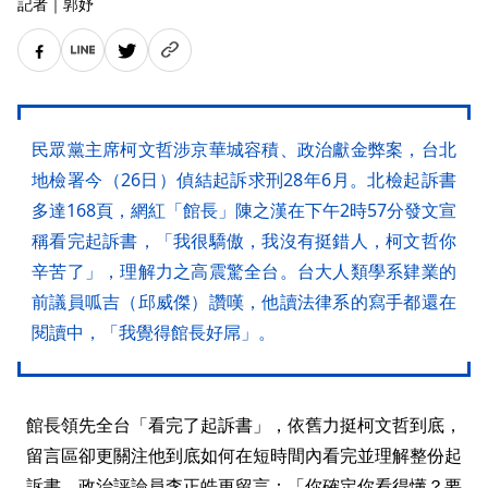
記者
｜
郭妤
民眾黨主席柯文哲涉京華城容積、政治獻金弊案，台北
地檢署今（26日）偵結起訴求刑28年6月。北檢起訴書
多達168頁，網紅「館長」陳之漢在下午2時57分發文宣
稱看完起訴書，「我很驕傲，我沒有挺錯人，柯文哲你
辛苦了」，理解力之高震驚全台。台大人類學系肄業的
前議員呱吉（邱威傑）讚嘆，他讀法律系的寫手都還在
閱讀中，「我覺得館長好屌」。
館長領先全台「看完了起訴書」，依舊力挺柯文哲到底，
留言區卻更關注他到底如何在短時間內看完並理解整份起
訴書，政治評論員李正皓更留言：「你確定你看得懂？要