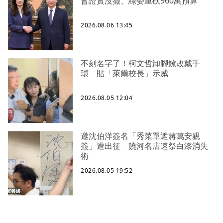
會證實沒撤、綠委重砍960萬預算
2026.08.06 13:45
不刻名字了！柯文哲卸腳鐐改戴手
環 貼「萊爾校長」示威
2026.08.05 12:04
邀沈伯洋簽名「秀菜單遮蔣萬安親
簽」遭出征 饒河名店速祭白漆消失
術
2026.08.05 19:52