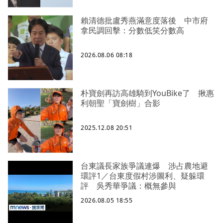
賴清德批盧秀燕滿意度落後 中市府
拿民調回擊：分數低笑分數高
2026.08.06 08:18
朴寶劍再訪高雄騎到YouBike了 揪惠
利朝聖「寶劍樹」合影
2025.12.08 20:51
台東議長家族爭議連爆 涉占農地避
環評1／台東度假村涉圖利、疑躲環
評 吳秀華爭議：概無參與
2026.08.05 18:55