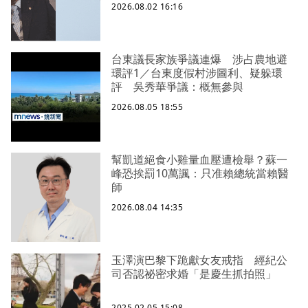
2026.08.02 16:16
台東議長家族爭議連爆 涉占農地避
環評1／台東度假村涉圖利、疑躲環
評 吳秀華爭議：概無參與
2026.08.05 18:55
幫凱道絕食小雞量血壓遭檢舉？蘇一
峰恐挨罰10萬諷：只准賴總統當賴醫
師
2026.08.04 14:35
玉澤演巴黎下跪獻女友戒指 經紀公
司否認祕密求婚「是慶生抓拍照」
2025.02.05 15:08