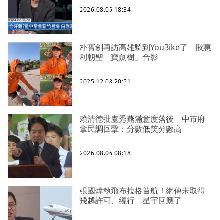
2026.08.05 18:34
朴寶劍再訪高雄騎到YouBike了 揪惠
利朝聖「寶劍樹」合影
2025.12.08 20:51
賴清德批盧秀燕滿意度落後 中市府
拿民調回擊：分數低笑分數高
2026.08.06 08:18
張國煒執飛布拉格首航！網傳未取得
飛越許可、繞行 星宇回應了