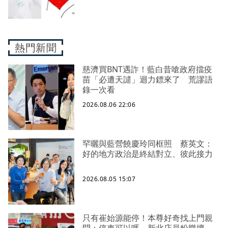
熱門新聞
慈濟買BNT遇詐！藍白昔嗆政府擋疫
苗「必遭天譴」迴力鏢來了 荒謬語
錄一次看
2026.08.06 22:06
罕曬與藍營饒慶玲同框照 蔡英文：
好的地方政治是終結對立、彼此接力
2026.08.05 15:07
只有崔始源能停！本尊好奇找上門親