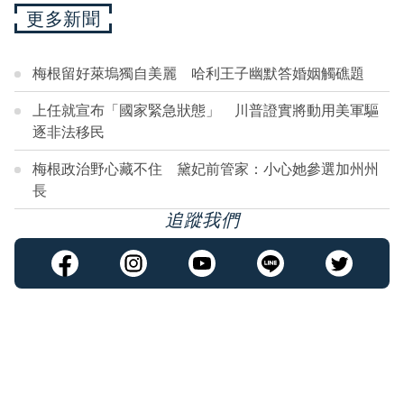
更多新聞
梅根留好萊塢獨自美麗 哈利王子幽默答婚姻觸礁題
上任就宣布「國家緊急狀態」 川普證實將動用美軍驅
逐非法移民
梅根政治野心藏不住 黛妃前管家：小心她參選加州州
長
追蹤我們