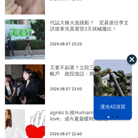
代誌大條火急跳船？ 宏碁派任李文
詳接掌兆基屋管2天就喊撤出！
2026.08.07 23:20
又要不副署？立院三讀藍白兒少未來
帳戶 政院放話：將採必要憲政作為
2026.08.07 23:00
漢光42演習
agnès b.推Humanitarian系列 「give
love」成今夏最暖時尚宣言
2026.08.07 22:40