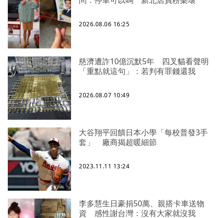
問：停車可以嗎 新北店員粉樂壞
2026.08.06 16:25
慈濟遭詐10億沉默5年 四叉貓看聲明
「重點就這句」：若判有罪錢還我
2026.08.07 10:49
大谷翔平回饋日本小學「每校普發3手
套」 廠商揭超暖細節
2023.11.11 13:24
李多慧生日豪捐50萬、親搭卡車送物
資 感性謝台灣：沒有大家就沒我