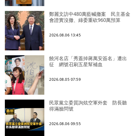
鄭麗文訪中480萬藍喊撤案 民主基金
會證實沒撤、綠委重砍960萬預算
2026.08.06 13:45
饒河名店「秀蓋掉蔣萬安簽名」遭出
征 網號召刷五星幫補血
2026.08.05 07:59
民眾黨立委質詢炫空軍外套 防長聽
得滿臉問號
2026.08.06 09:55