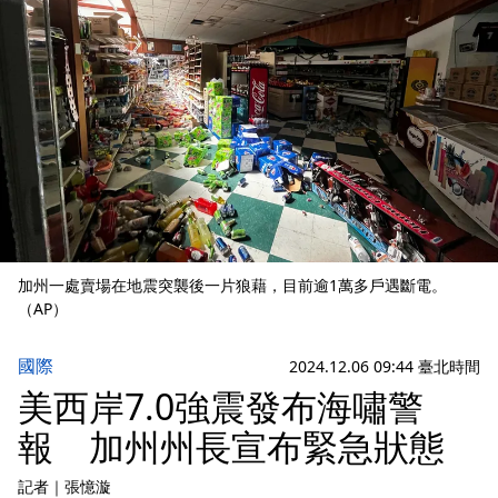
加州一處賣場在地震突襲後一片狼藉，目前逾1萬多戶遇斷電。
（AP）
國際
2024.12.06 09:44 臺北時間
美西岸7.0強震發布海嘯警
報 加州州長宣布緊急狀態
記者
｜
張憶漩