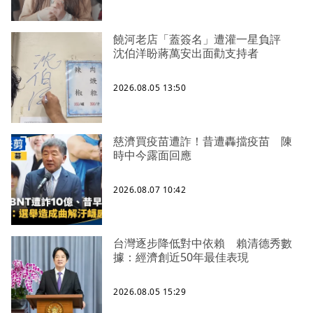
饒河老店「蓋簽名」遭灌一星負評
沈伯洋盼蔣萬安出面勸支持者
2026.08.05 13:50
慈濟買疫苗遭詐！昔遭轟擋疫苗 陳
時中今露面回應
2026.08.07 10:42
台灣逐步降低對中依賴 賴清德秀數
據：經濟創近50年最佳表現
2026.08.05 15:29