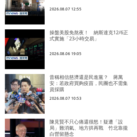
2026.08.07 12:55
操盤美股免熬夜！ 納斯達克12/6正
式實施「23小時交易」
2026.08.06 19:05
昔稱相信慈濟還是民進黨？ 蔣萬
安：若政府買夠疫苗，民團也不需集
資採購
2026.08.07 10:53
陳見賢不只心痛還很怒！疑遭「設
局」難消氣、地方拱再戰 竹北靠攏
白營留懸念