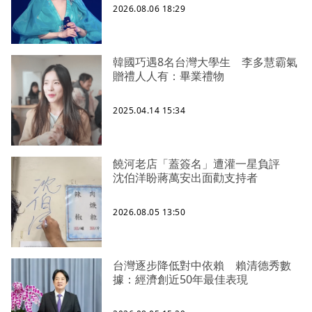
2026.08.06 18:29
韓國巧遇8名台灣大學生 李多慧霸氣
贈禮人人有：畢業禮物
2025.04.14 15:34
饒河老店「蓋簽名」遭灌一星負評
沈伯洋盼蔣萬安出面勸支持者
2026.08.05 13:50
台灣逐步降低對中依賴 賴清德秀數
據：經濟創近50年最佳表現