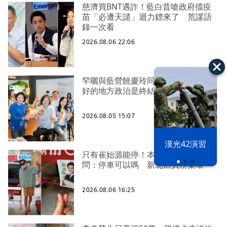
慈濟買BNT遇詐！藍白昔嗆政府擋疫
苗「必遭天譴」迴力鏢來了 荒謬語
錄一次看
2026.08.06 22:06
罕曬與藍營饒慶玲同框照 蔡英文：
好的地方政治是終結對立、彼此接力
2026.08.05 15:07
漢光42演習
只有崔始源能停！本尊好奇找上門親
問：停車可以嗎 新北店員粉樂壞
2026.08.06 16:25