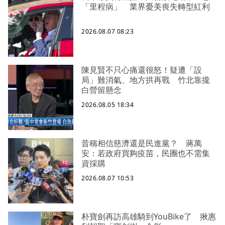
「里程病」 業界憂美喪失轉型紅利
2026.08.07 08:23
陳見賢不只心痛還很怒！疑遭「設
局」難消氣、地方拱再戰 竹北靠攏
白營留懸念
2026.08.05 18:34
昔稱相信慈濟還是民進黨？ 蔣萬
安：若政府買夠疫苗，民團也不需集
資採購
2026.08.07 10:53
朴寶劍再訪高雄騎到YouBike了 揪惠