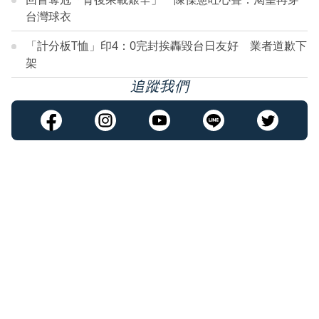
台灣球衣
「計分板T恤」印4：0完封挨轟毀台日友好 業者道歉下
架
追蹤我們