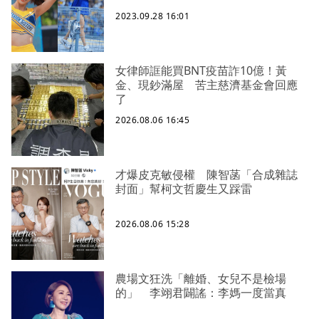
2023.09.28 16:01
女律師誆能買BNT疫苗詐10億！黃
金、現鈔滿屋 苦主慈濟基金會回應
了
2026.08.06 16:45
才爆皮克敏侵權 陳智菡「合成雜誌
封面」幫柯文哲慶生又踩雷
2026.08.06 15:28
農場文狂洗「離婚、女兒不是檢場
的」 李翊君闢謠：李媽一度當真