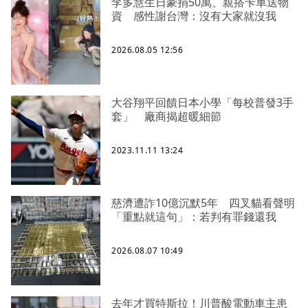
李多慧生日豪捐50萬、親搭卡車送物
資 感性謝台灣：沒有大家就沒我
2026.08.05 12:56
大谷翔平回饋日本小學「每校普發3手
套」 廠商揭超暖細節
2023.11.11 13:24
慈濟遭詐10億沉默5年 四叉貓看聲明
「重點就這句」：若判有罪錢還我
2026.08.07 10:49
去年才買特斯拉！川普酸電動車主患