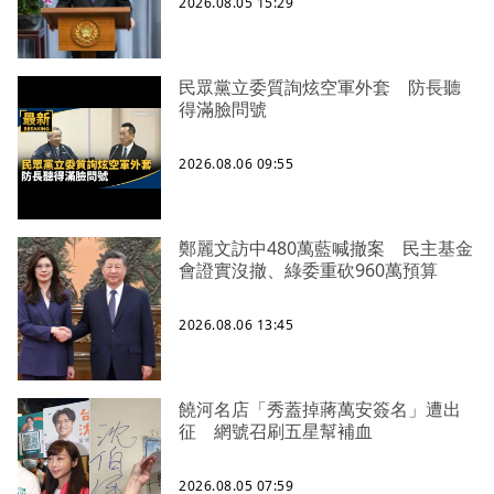
2026.08.05 15:29
民眾黨立委質詢炫空軍外套 防長聽
得滿臉問號
2026.08.06 09:55
鄭麗文訪中480萬藍喊撤案 民主基金
會證實沒撤、綠委重砍960萬預算
2026.08.06 13:45
饒河名店「秀蓋掉蔣萬安簽名」遭出
征 網號召刷五星幫補血
2026.08.05 07:59