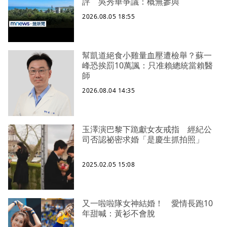
評 吳秀華爭議：概無參與
2026.08.05 18:55
幫凱道絕食小雞量血壓遭檢舉？蘇一
峰恐挨罰10萬諷：只准賴總統當賴醫
師
2026.08.04 14:35
玉澤演巴黎下跪獻女友戒指 經紀公
司否認祕密求婚「是慶生抓拍照」
2025.02.05 15:08
又一啦啦隊女神結婚！ 愛情長跑10
年甜喊：黃衫不會脫