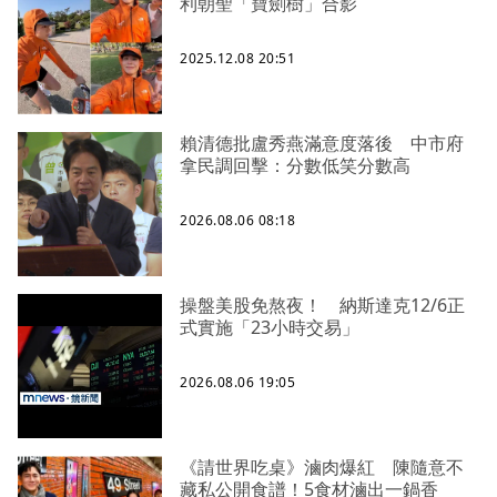
利朝聖「寶劍樹」合影
2025.12.08 20:51
賴清德批盧秀燕滿意度落後 中市府
拿民調回擊：分數低笑分數高
2026.08.06 08:18
操盤美股免熬夜！ 納斯達克12/6正
式實施「23小時交易」
2026.08.06 19:05
《請世界吃桌》滷肉爆紅 陳隨意不
藏私公開食譜！5食材滷出一鍋香