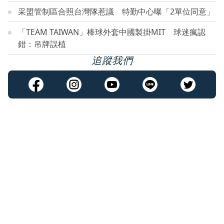
采盟管制區合照台灣隊惹議 特勤中心曝「2單位同意」
「TEAM TAIWAN」棒球外套中國製掛MIT 球迷瘋認
錯：吊牌誤植
追蹤我們