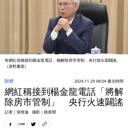
有網紅假稱接到楊金龍電話，稱解除房市管制，央行急出面闢謠。
（資料畫面）
財經
2024.11.29 08:04 臺北時間
網紅稱接到楊金龍電話「將解
除房市管制」 央行火速闢謠
記者
｜
張憶漩
攝影
｜
鏡新聞