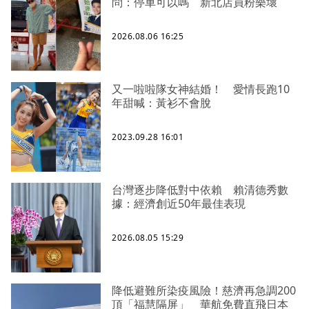
問：停車可以嗎 新北店員粉樂壞
2026.08.06 16:25
又一啦啦隊女神結婚！ 愛情長跑10
年甜喊：黃衫不會脫
2023.09.28 16:01
台灣逐步降低對中依賴 賴清德秀數
據：經濟創近50年最佳表現
2026.08.05 15:29
降低避難所染疫風險！慈濟再急調200
頂「福慧隔屏」 華航免費直飛日本