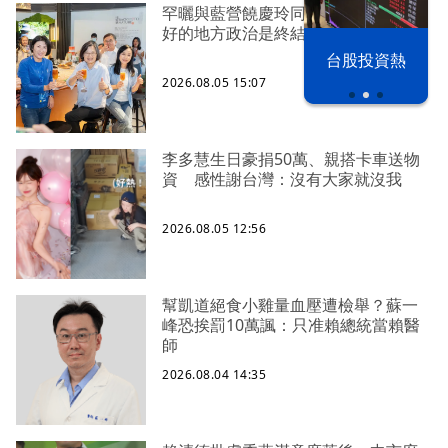
罕曬與藍營饒慶玲同框照 蔡英文：
好的地方政治是終結對立、彼此接力
以色列 穹頂
台股投資熱
之下
2026.08.05 15:07
李多慧生日豪捐50萬、親搭卡車送物
資 感性謝台灣：沒有大家就沒我
2026.08.05 12:56
幫凱道絕食小雞量血壓遭檢舉？蘇一
峰恐挨罰10萬諷：只准賴總統當賴醫
師
2026.08.04 14:35