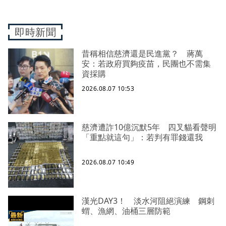
即時新聞
昔稱相信慈濟還是民進黨？ 蔣萬
安：若政府買夠疫苗，民團也不需集
資採購
2026.08.07 10:53
慈濟遭詐10億沉默5年 四叉貓看聲明
「重點就這句」：若判有罪錢還我
2026.08.07 10:49
漢光DAY3！ 淡水河阻絕演練 鋼刺
蝟、漁網、油桶三層防範