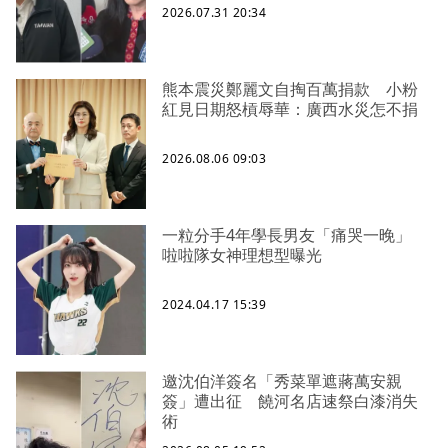
2026.07.31 20:34
熊本震災鄭麗文自掏百萬捐款 小粉
紅見日期怒槓辱華：廣西水災怎不捐
2026.08.06 09:03
一粒分手4年學長男友「痛哭一晚」
啦啦隊女神理想型曝光
2024.04.17 15:39
邀沈伯洋簽名「秀菜單遮蔣萬安親
簽」遭出征 饒河名店速祭白漆消失
術