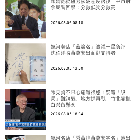
賴清德批盧秀燕滿意度落後 中市府
拿民調回擊：分數低笑分數高
2026.08.06 08:18
饒河老店「蓋簽名」遭灌一星負評
沈伯洋盼蔣萬安出面勸支持者
2026.08.05 13:50
陳見賢不只心痛還很怒！疑遭「設
局」難消氣、地方拱再戰 竹北靠攏
白營留懸念
2026.08.05 18:34
饒河名店「秀蓋掉蔣萬安簽名」遭出