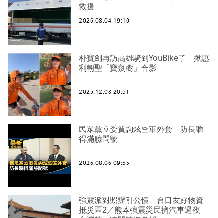
救援
2026.08.04 19:10
朴寶劍再訪高雄騎到YouBike了 揪惠
利朝聖「寶劍樹」合影
2025.12.08 20:51
民眾黨立委質詢炫空軍外套 防長聽
得滿臉問號
2026.08.06 09:55
強震派對照辦引公憤 台日友好物資
抵災區2／熊本強震災民擠汽車過夜