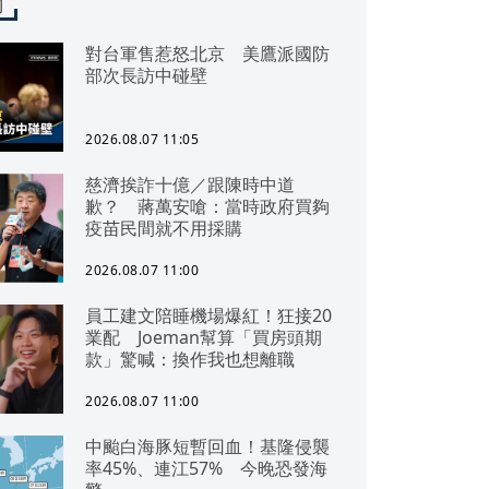
聞
對台軍售惹怒北京 美鷹派國防
部次長訪中碰壁
2026.08.07 11:05
慈濟挨詐十億／跟陳時中道
歉？ 蔣萬安嗆：當時政府買夠
疫苗民間就不用採購
2026.08.07 11:00
員工建文陪睡機場爆紅！狂接20
業配 Joeman幫算「買房頭期
款」驚喊：換作我也想離職
2026.08.07 11:00
中颱白海豚短暫回血！基隆侵襲
率45%、連江57% 今晚恐發海