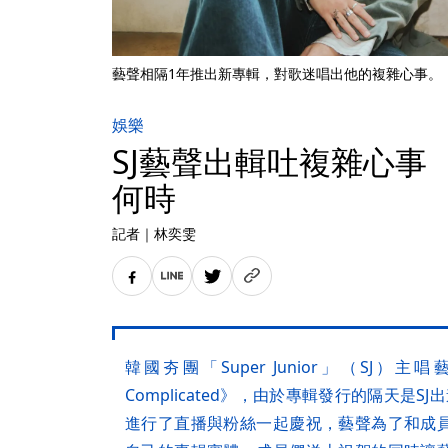
藝聲相隔1年推出新專輯，對歌迷唱出他的複雜心事。（SM E
娛樂
SJ藝聲出輯吐複雜心事
何時
記者
｜
林奕雯
韓國夯團「Super Junior」（SJ）主
Complicated》，由於專輯發行的隔天是S
進行了直播與粉絲一起慶祝，藝聲為了和成