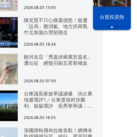
2026.08.05 13:50
以色列 穹頂
台股投資熱
陳見賢不只心痛還很怒！疑遭
之下
「設局」難消氣、地方拱再戰
竹北靠攏白營留懸念
2026.08.05 18:34
饒河名店「秀蓋掉蔣萬安簽名」
遭出征 網號召刷五星幫補血
2026.08.05 07:59
台東議長家族爭議連爆 涉占農
地避環評1／台東度假村涉圖
利、疑躲環評 吳秀華爭議：概
無參與
2026.08.05 18:55
張國煒執飛布拉格首航！網傳未
取得飛越許可、繞行 星宇回應