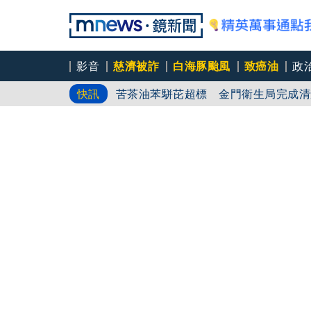
影音
慈濟被詐
白海豚颱風
致癌油
政
苦茶油苯駢芘超標 金門衛生局完成清
快訊
川普樂觀美伊戰爭快結束 范斯悲觀：
昔稱相信慈濟還是民進黨？ 蔣萬安：