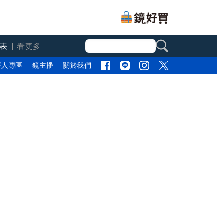
表
看更多
評人專區
鏡主播
關於我們