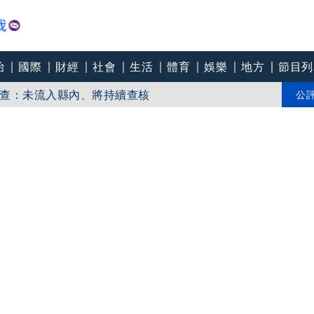
治
國際
財經
社會
生活
體育
娛樂
地方
節目列
查：未流入縣內、將持續查核
伊朗很難談判
公
若政府買夠疫苗，民團也不需集資採購