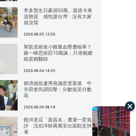
李多慧生日豪捐50萬、親搭卡車
送物資 感性謝台灣：沒有大家
就沒我
2026.08.05 12:56
幫凱道絕食小雞量血壓遭檢舉？
蘇一峰恐挨罰10萬諷：只准賴總
統當賴醫師
2026.08.04 14:35
賴清德批盧秀燕滿意度落後 中
市府拿民調回擊：分數低笑分數
高
2026.08.06 08:18
饒河老店「蓋簽名」遭灌一星負
評 沈伯洋盼蔣萬安出面勸支持
者