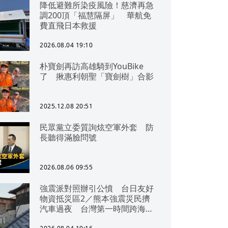
降低避難所染疫風險！慈濟再急
調200頂「福慧隔屏」 華航免
費直飛日本救援
2026.08.04 19:10
朴寶劍再訪高雄騎到YouBike
了 揪惠利朝聖「寶劍樹」合影
2025.12.08 20:51
民眾黨立委質詢炫空軍外套 防
長聽得滿臉問號
2026.08.06 09:55
強震派對照辦引公憤 台日友好
物資抵災區2／熊本強震災民擠
汽車過夜 台灣第一時間跨海急
援