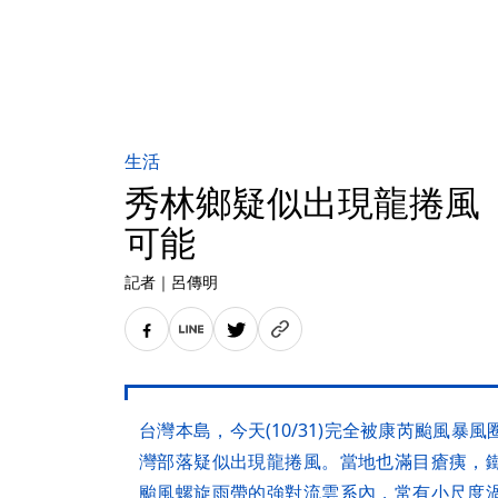
生活
秀林鄉疑似出現龍捲風
可能
記者
｜
呂傳明
台灣本島，今天(10/31)完全被康芮颱風
灣部落疑似出現龍捲風。當地也滿目瘡痍，
颱風螺旋雨帶的強對流雲系內，常有小尺度