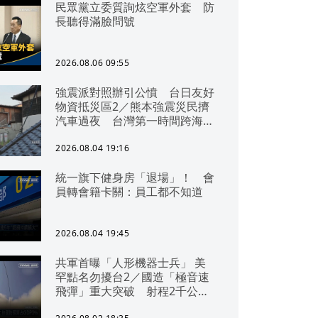
民眾黨立委質詢炫空軍外套 防
長聽得滿臉問號
2026.08.06 09:55
強震派對照辦引公憤 台日友好
物資抵災區2／熊本強震災民擠
汽車過夜 台灣第一時間跨海急
援
2026.08.04 19:16
統一旗下健身房「退場」！ 會
員轉會籍卡關：員工都不知道
2026.08.04 19:45
共軍首曝「人形機器士兵」 美
罕點名勿擾台2／國造「極音速
飛彈」重大突破 射程2千公里
可「直通北京」