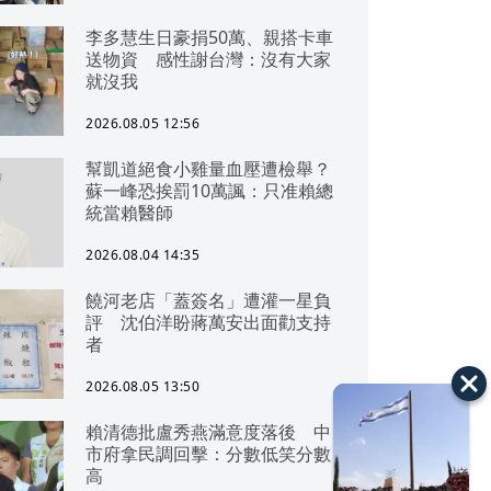
李多慧生日豪捐50萬、親搭卡車
送物資 感性謝台灣：沒有大家
就沒我
2026.08.05 12:56
幫凱道絕食小雞量血壓遭檢舉？
蘇一峰恐挨罰10萬諷：只准賴總
統當賴醫師
2026.08.04 14:35
饒河老店「蓋簽名」遭灌一星負
評 沈伯洋盼蔣萬安出面勸支持
者
2026.08.05 13:50
賴清德批盧秀燕滿意度落後 中
市府拿民調回擊：分數低笑分數
高