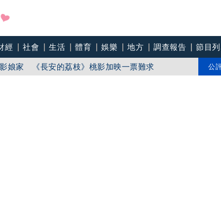
盼在野三思：改凍結處理受質疑項目
財經
社會
生活
體育
娛樂
地方
調查報告
節目列
影娘家 《長安的荔枝》桃影加映一票難求
公
苗「必遭天譴」迴力鏢來了 荒謬語錄一次看