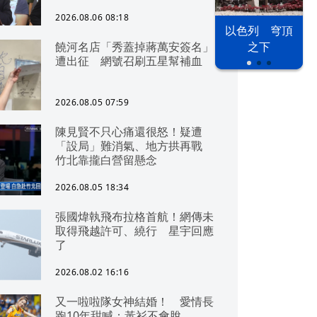
2026.08.06 08:18
以色列 穹頂
饒河名店「秀蓋掉蔣萬安簽名」
之下
遭出征 網號召刷五星幫補血
2026.08.05 07:59
陳見賢不只心痛還很怒！疑遭
「設局」難消氣、地方拱再戰
竹北靠攏白營留懸念
2026.08.05 18:34
張國煒執飛布拉格首航！網傳未
取得飛越許可、繞行 星宇回應
了
2026.08.02 16:16
又一啦啦隊女神結婚！ 愛情長
跑10年甜喊：黃衫不會脫