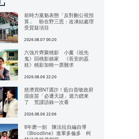
聞
前時力黨魁表態「反對刪公視預
算」 盼在野三思：改凍結處理
受質疑項目
2026.08.07 00:20
六強片齊聚桃影 小薰《祖先
鬼》回桃影娘家 《長安的荔
枝》桃影加映一票難求
2026.08.06 22:20
慈濟買BNT遇詐！藍白昔嗆政府
擋疫苗「必遭天譴」迴力鏢來
了 荒謬語錄一次看
2026.08.06 22:06
8年磨一劍 陳法拉自編自導
《Bloodline》進軍多倫多 柯