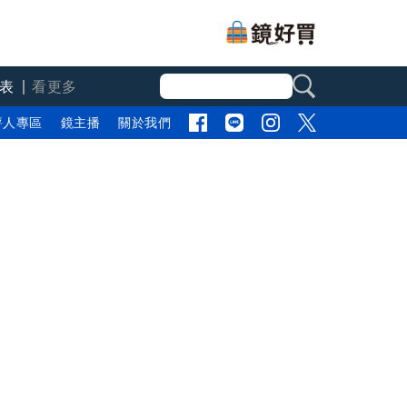
表
看更多
評人專區
鏡主播
關於我們