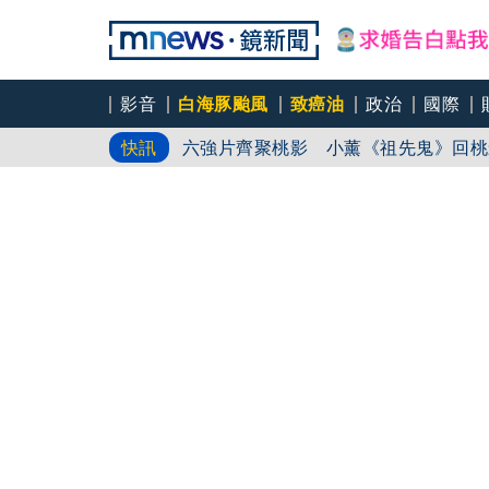
前時力黨魁表態「反對刪公視預算」 
影音
白海豚颱風
致癌油
政治
國際
六強片齊聚桃影 小薰《祖先鬼》回桃
快訊
慈濟買BNT遇詐！藍白昔嗆政府擋疫