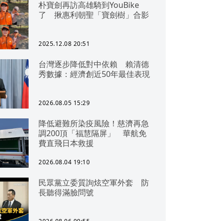
朴寶劍再訪高雄騎到YouBike
了 揪惠利朝聖「寶劍樹」合影
2025.12.08 20:51
台灣逐步降低對中依賴 賴清德
秀數據：經濟創近50年最佳表現
2026.08.05 15:29
降低避難所染疫風險！慈濟再急
調200頂「福慧隔屏」 華航免
費直飛日本救援
2026.08.04 19:10
民眾黨立委質詢炫空軍外套 防
長聽得滿臉問號