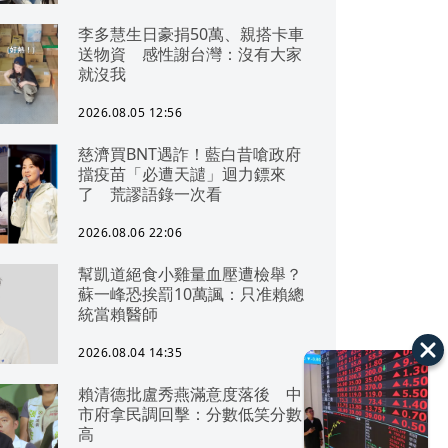
李多慧生日豪捐50萬、親搭卡車
送物資 感性謝台灣：沒有大家
就沒我
2026.08.05 12:56
慈濟買BNT遇詐！藍白昔嗆政府
擋疫苗「必遭天譴」迴力鏢來
了 荒謬語錄一次看
2026.08.06 22:06
幫凱道絕食小雞量血壓遭檢舉？
蘇一峰恐挨罰10萬諷：只准賴總
統當賴醫師
2026.08.04 14:35
賴清德批盧秀燕滿意度落後 中
市府拿民調回擊：分數低笑分數
高