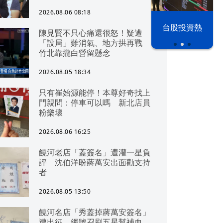
2026.08.06 08:18
漢光42演習
台股投資熱
陳見賢不只心痛還很怒！疑遭
「設局」難消氣、地方拱再戰
竹北靠攏白營留懸念
2026.08.05 18:34
只有崔始源能停！本尊好奇找上
門親問：停車可以嗎 新北店員
粉樂壞
2026.08.06 16:25
饒河老店「蓋簽名」遭灌一星負
評 沈伯洋盼蔣萬安出面勸支持
者
2026.08.05 13:50
饒河名店「秀蓋掉蔣萬安簽名」
遭出征 網號召刷五星幫補血