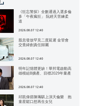
聞
《狂忘警探》全數通過入選多倫
多「午夜瘋狂」 阮經天苦練柔
道
2026.08.07 12:40
股息發放罕見二度延遲 金管會
交查緯創責任歸屬
2026.08.07 12:40
明年記憶體更缺！華邦電啟動高
雄模組B擴產、目標2029年量產
2026.08.07 12:40
邱凱偉搭陳珮騏上演天倫樂 抱
童星鬆口想再生女兒