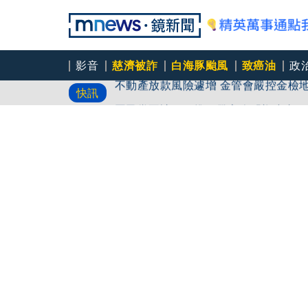
影音
慈濟被詐
白海豚颱風
致癌油
政
不動產放款風險遽增 金管會嚴控金檢
快訊
國民黨不讓了！推AI發言人「鄭小文
46歲肥大叔過世...曾創年收破億電
對勁