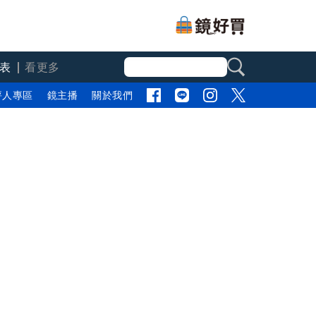
表
看更多
評人專區
鏡主播
關於我們