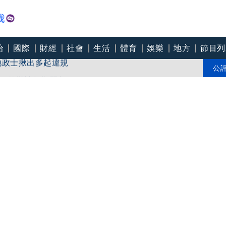
治
國際
財經
社會
生活
體育
娛樂
地方
節目列
地政士揪出多起違規
」 外觀神似鄭麗文
公
商奇蹟！昔「連播17小時」 粉絲不捨：後期一直覺得不