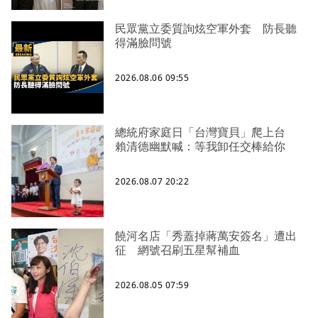
民眾黨立委質詢炫空軍外套 防長聽
得滿臉問號
2026.08.06 09:55
總統府家庭日「台灣寶貝」爬上台
賴清德幽默喊：等我卸任交棒給你
2026.08.07 20:22
饒河名店「秀蓋掉蔣萬安簽名」遭出
征 網號召刷五星幫補血
2026.08.05 07:59