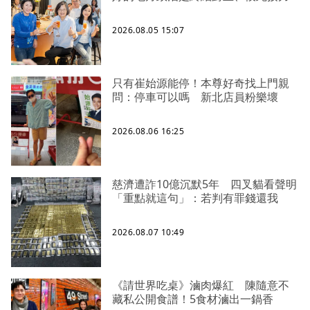
2026.08.05 15:07
只有崔始源能停！本尊好奇找上門親
問：停車可以嗎 新北店員粉樂壞
2026.08.06 16:25
慈濟遭詐10億沉默5年 四叉貓看聲明
「重點就這句」：若判有罪錢還我
2026.08.07 10:49
《請世界吃桌》滷肉爆紅 陳隨意不
藏私公開食譜！5食材滷出一鍋香