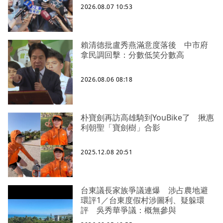
2026.08.07 10:53
賴清德批盧秀燕滿意度落後 中市府
拿民調回擊：分數低笑分數高
2026.08.06 08:18
朴寶劍再訪高雄騎到YouBike了 揪惠
利朝聖「寶劍樹」合影
2025.12.08 20:51
台東議長家族爭議連爆 涉占農地避
環評1／台東度假村涉圖利、疑躲環
評 吳秀華爭議：概無參與