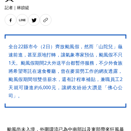
記者
｜
林妏緹
全台22縣市今（2日）齊放颱風假，然而「山陀兒」龜
速前進，甚至原地打轉，讓氣象專家預估，颱風假不只
1天。颱風假期間2大外送平台都暫停服務，不少外食族
將希望寄託在速食餐廳，曾在麥當勞工作的網友透露，
颱風假期間領雙倍薪水，還有計程車補貼，兼職員工2
天就可賺進約6,000元，讓網友紛紛大讚是「佛心公
司」。
颱風尚未入境，外圍環流已為中南部以及東部帶來狂風暴