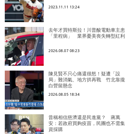
2023.11.11 13:24
去年才買特斯拉！川普酸電動車主患
「里程病」 業界憂美喪失轉型紅利
2026.08.07 08:23
陳見賢不只心痛還很怒！疑遭「設
局」難消氣、地方拱再戰 竹北靠攏
白營留懸念
2026.08.05 18:34
昔稱相信慈濟還是民進黨？ 蔣萬
安：若政府買夠疫苗，民團也不需集
資採購