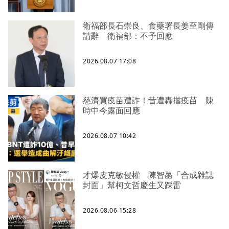
衛福部長石崇良、食藥署長姜至剛傳
請辭 衛福部：不予回應
2026.08.07 17:08
慈濟買疫苗遭詐！昔遭轟擋疫苗 陳
時中今露面回應
2026.08.07 10:42
才爆皮克敏侵權 陳智菡「合成雜誌
封面」幫柯文哲慶生又踩雷
2026.08.06 15:28