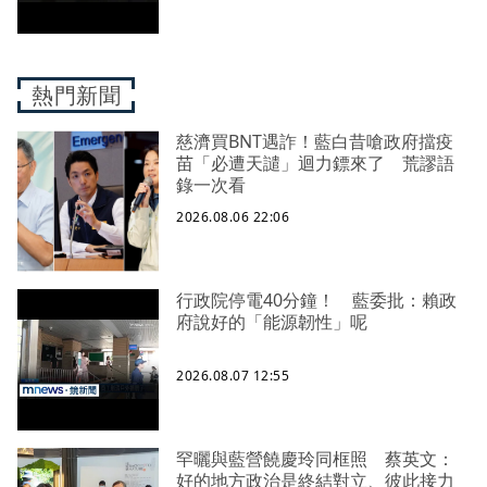
熱門新聞
慈濟買BNT遇詐！藍白昔嗆政府擋疫
苗「必遭天譴」迴力鏢來了 荒謬語
錄一次看
2026.08.06 22:06
行政院停電40分鐘！ 藍委批：賴政
府說好的「能源韌性」呢
2026.08.07 12:55
罕曬與藍營饒慶玲同框照 蔡英文：
好的地方政治是終結對立、彼此接力