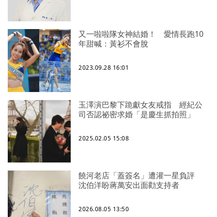
又一啦啦隊女神結婚！ 愛情長跑10
年甜喊：黃衫不會脫
2023.09.28 16:01
玉澤演巴黎下跪獻女友戒指 經紀公
司否認祕密求婚「是慶生抓拍照」
2025.02.05 15:08
饒河老店「蓋簽名」遭灌一星負評
沈伯洋盼蔣萬安出面勸支持者
2026.08.05 13:50