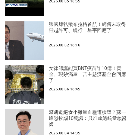
2026.08.05 18:55
張國煒執飛布拉格首航！網傳未取得
飛越許可、繞行 星宇回應了
2026.08.02 16:16
女律師誆能買BNT疫苗詐10億！黃
金、現鈔滿屋 苦主慈濟基金會回應
了
2026.08.06 16:45
幫凱道絕食小雞量血壓遭檢舉？蘇一
峰恐挨罰10萬諷：只准賴總統當賴醫
師
2026.08.04 14:35