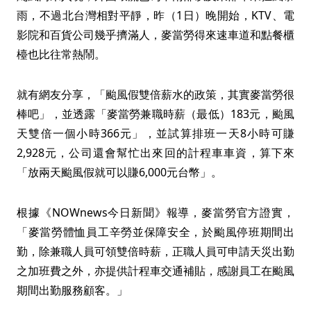
雨，不過北台灣相對平靜，昨（1日）晚開始，KTV、電
影院和百貨公司幾乎擠滿人，麥當勞得來速車道和點餐櫃
檯也比往常熱鬧。
就有網友分享，「颱風假雙倍薪水的政策，其實麥當勞很
棒吧」，並透露「麥當勞兼職時薪（最低）183元，颱風
天雙倍一個小時366元」，並試算排班一天8小時可賺
2,928元，公司還會幫忙出來回的計程車車資，算下來
「放兩天颱風假就可以賺6,000元台幣」。
根據《NOWnews今日新聞》報導，麥當勞官方證實，
「麥當勞體恤員工辛勞並保障安全，於颱風停班期間出
勤，除兼職人員可領雙倍時薪，正職人員可申請天災出勤
之加班費之外，亦提供計程車交通補貼，感謝員工在颱風
期間出勤服務顧客。」