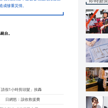
即時新
造成慘重災情。
系統台。
請假1小時剪頭髮」挨轟
」 日網怒：該收救援費