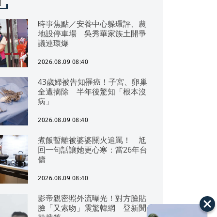
聞
時事焦點／安養中心躲環評、農
地設停車場 吳秀華家族土開爭
議連環爆
2026.08.09 08:40
43歲婦被告知罹癌！子宮、卵巢
全遭摘除 半年後驚知「根本沒
病」
2026.08.09 08:40
煮飯暫離被婆婆關火追罵！ 尪
回一句話讓她更心寒：當26年台
傭
2026.08.09 08:40
影帝親密照外流曝光！對方臉貼
臉「又索吻」震驚韓網 登新聞