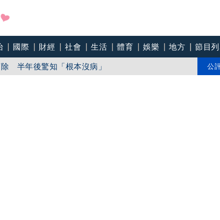
治
國際
財經
社會
生活
體育
娛樂
地方
節目列
車場 吳秀華家族土開爭議連環爆
摘除 半年後驚知「根本沒病」
公
話讓她更心寒：當26年台傭