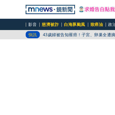
影音
慈濟被詐
白海豚颱風
致癌油
政
時事焦點／安養中心躲環評、農地設停
快訊
43歲婦被告知罹癌！子宮、卵巢全遭
煮飯暫離被婆婆關火追罵！ 尪回一句