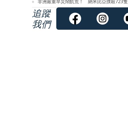
非洲嚴重旱災鬧飢荒！ 納米比亞撲殺723
追蹤
我們