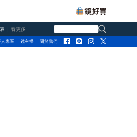
表
看更多
評人專區
鏡主播
關於我們