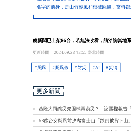
名字的前身，是山竹颱風和榴槤颱風，當時都
鏡新聞已上架86台，若無法收看，請洽詢當地
更新時間
2024.09.28 12:55 臺北時間
颱風
颱風假
防災
AI
災情
更多新聞
基隆大雨釀災先固樑再勘災？ 謝國樑報告「
63歲台女颱風前夕爬富士山「跌倒被背下山