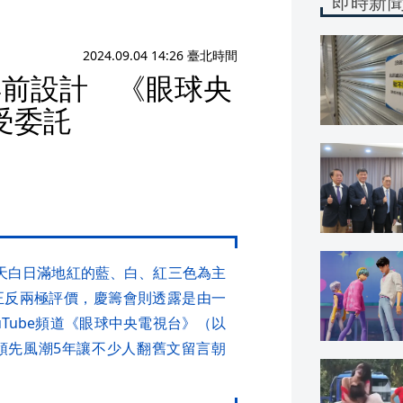
即時新
2024.09.04 14:26 臺北時間
年前設計 《眼球央
受委託
天白日滿地紅的藍、白、紅三色為主
正反兩極評價，慶籌會則透露是由一
uTube頻道《眼球中央電視台》（以
領先風潮5年讓不少人翻舊文留言朝