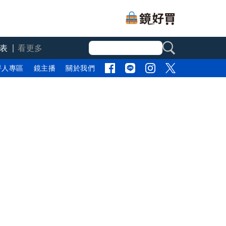
表
看更多
評人專區
鏡主播
關於我們