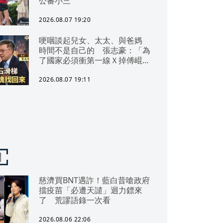
公審小三
2026.08.07 19:20
哽咽談起兒女、太太、與爸媽
時間不是自己的 張志豪：「為
了國家必須衝第一線Ｘ掉傅崐
萁」
2026.08.07 19:11
聞
慈濟買BNT遇詐！藍白昔嗆政府
擋疫苗「必遭天譴」迴力鏢來
了 荒謬語錄一次看
2026.08.06 22:06