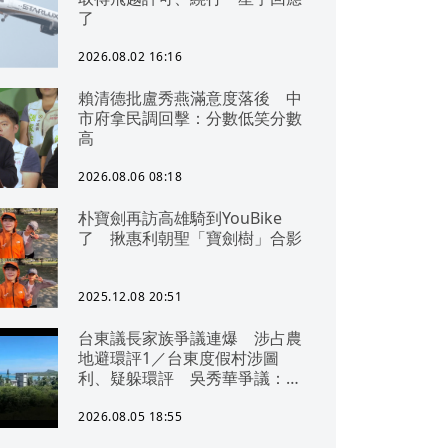
了
2026.08.02 16:16
賴清德批盧秀燕滿意度落後 中
市府拿民調回擊：分數低笑分數
高
2026.08.06 08:18
朴寶劍再訪高雄騎到YouBike
了 揪惠利朝聖「寶劍樹」合影
2025.12.08 20:51
台東議長家族爭議連爆 涉占農
地避環評1／台東度假村涉圖
利、疑躲環評 吳秀華爭議：概
無參與
2026.08.05 18:55