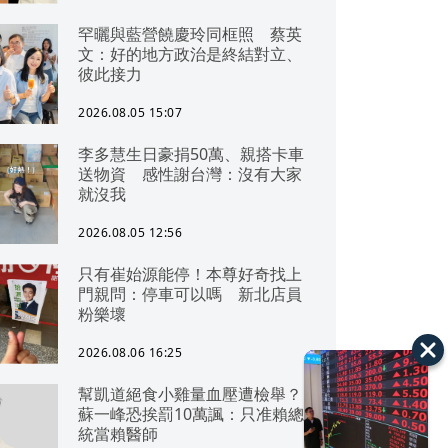
罕曬與藍營饒慶玲同框照 蔡英
文：好的地方政治是終結對立、
彼此接力
2026.08.05 15:07
李多慧生日豪捐50萬、親搭卡車
送物資 感性謝台灣：沒有大家
就沒我
2026.08.05 12:56
只有崔始源能停！本尊好奇找上
門親問：停車可以嗎 新北店員
粉樂壞
2026.08.06 16:25
幫凱道絕食小雞量血壓遭檢舉？
蘇一峰恐挨罰10萬諷：只准賴總
統當賴醫師