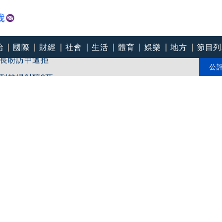
治
國際
財經
社會
生活
體育
娛樂
地方
節目列
長盼訪中遭拒
到校掃射釀9死
公
車格外