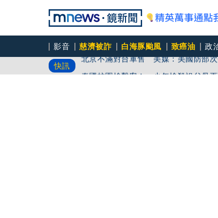
影音
慈濟被詐
白海豚颱風
致癌油
政
北京不滿對台軍售 美媒：美國防部次
快訊
泰國校園槍擊案！ 少年槍殺祖父母再
路邊停車格有大樹 駕駛車輪被迫停在