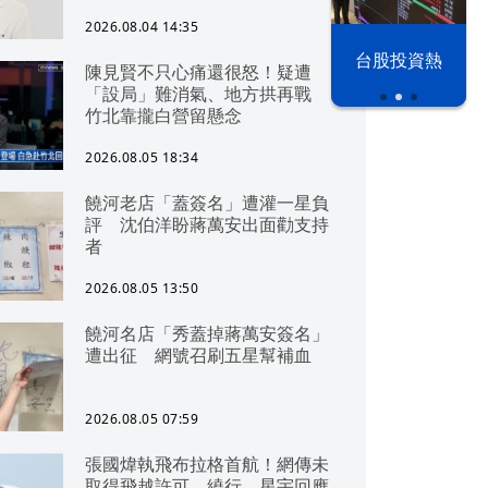
2026.08.04 14:35
漢光42演習
台股投資熱
陳見賢不只心痛還很怒！疑遭
「設局」難消氣、地方拱再戰
竹北靠攏白營留懸念
2026.08.05 18:34
饒河老店「蓋簽名」遭灌一星負
評 沈伯洋盼蔣萬安出面勸支持
者
2026.08.05 13:50
饒河名店「秀蓋掉蔣萬安簽名」
遭出征 網號召刷五星幫補血
2026.08.05 07:59
張國煒執飛布拉格首航！網傳未
取得飛越許可、繞行 星宇回應