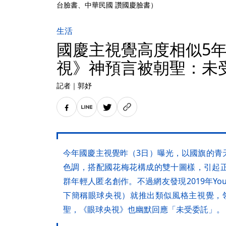
台臉書、中華民國 讚國慶臉書）
生活
國慶主視覺高度相似5
視》神預言被朝聖：未
記者
｜
郭妤
今年國慶主視覺昨（3日）曝光，以國旗的青
色調，搭配國花梅花構成的雙十圖樣，引起
群年輕人匿名創作。不過網友發現2019年Yo
下簡稱眼球央視）就推出類似風格主視覺，
聖，《眼球央視》也幽默回應「未受委託」。