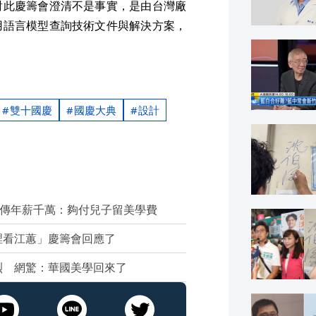
對此慶籌會澄清不是事實，是由台灣廠
用語言模型查詢技術文件與解決方案，
雙十國慶
國慶大典
設計
 傳年薪千萬：夠付兒子留美學費
裡看江蕙」慶籌會回應了
烈 網驚：華國美學回來了