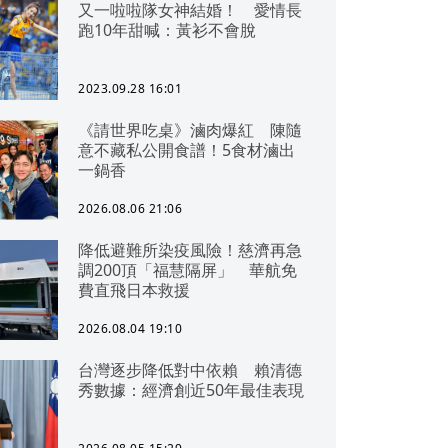
又一啦啦隊女神結婚！ 愛情長
跑10年甜喊：黃衫不會脫
2023.09.28 16:01
《請世界吃桌》滷肉爆紅 陳隨
意不藏私公開食譜！5食材滷出
一鍋香
2026.08.06 21:06
降低避難所染疫風險！慈濟再急
調200頂「福慧隔屏」 華航免
費直飛日本救援
2026.08.04 19:10
台灣逐步降低對中依賴 賴清德
秀數據：經濟創近50年最佳表現