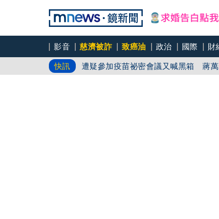
鄭麗文不演了？喊「台非國家」將拋統
影音
慈濟被詐
致癌油
政治
國際
財
今喊黑箱！蔣遭爆「違法默寫」疫苗合
遭疑參加疫苗祕密會議又喊黑箱 蔣萬
快訊
蔣萬安硬凹疫苗紀錄塗黑想洗白？柯文
沒斷？鄭麗文喊台灣非國家？病急亂投