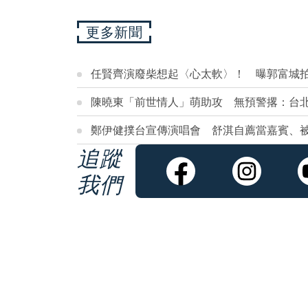
更多新聞
任賢齊演廢柴想起〈心太軟〉！ 曝郭富城
陳曉東「前世情人」萌助攻 無預警撂：台
鄭伊健撲台宣傳演唱會 舒淇自薦當嘉賓、
追蹤
我們