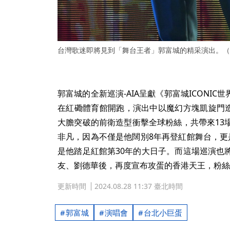
台灣歌迷即將見到「舞台王者」郭富城的精采演出。（
郭富城的全新巡演-AIA呈獻《郭富城ICONIC世
在紅磡體育館開跑，演出中以魔幻方塊凱旋門造
大膽突破的前衛造型衝擊全球粉絲，共帶來13
非凡，因為不僅是他闊別8年再登紅館舞台，更
是他踏足紅館第30年的大日子。而這場巡演也
友、劉德華後，再度宣布攻蛋的香港天王，粉絲
更新時間
2024.08.28 11:37 臺北時間
郭富城
演唱會
台北小巨蛋