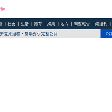
一政策？徐欣瑩傳求見陳見賢10次遭拒！昔決議遮蔽
經
社會
生活
體育
娛樂
地方
調查報告
鏡週刊
約！柯韌帶斷還能跳！陳智菡扯韌帶斷能打籃球！
安還原過程：當場要求完整公開
公
哲死不認錯再嗆民進黨王八蛋？轉移焦點？韌帶根本
醫？長崎市也成中共奴才？