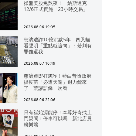
操盤美股免熬夜！ 納斯達克
12/6正式實施「23小時交易」
2026.08.06 19:05
慈濟遭詐10億沉默5年 四叉貓
看聲明「重點就這句」：若判有
罪錢還我
2026.08.07 10:49
慈濟買BNT遇詐！藍白昔嗆政府
擋疫苗「必遭天譴」迴力鏢來
了 荒謬語錄一次看
2026.08.06 22:06
只有崔始源能停！本尊好奇找上
門親問：停車可以嗎 新北店員
粉樂壞