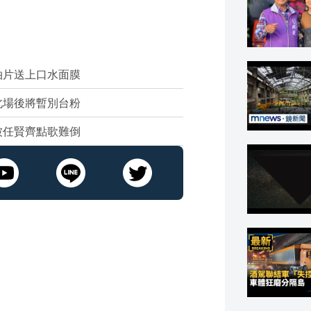
拍片送上口水面膜
北場後將暫別台粉
被任賢齊點歌難倒