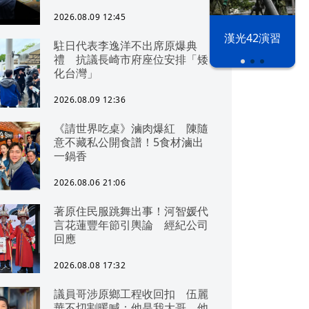
2026.08.09 12:45
漢光42演習
駐日代表李逸洋不出席原爆典
禮 抗議長崎市府座位安排「矮
化台灣」
2026.08.09 12:36
《請世界吃桌》滷肉爆紅 陳隨
意不藏私公開食譜！5食材滷出
一鍋香
2026.08.06 21:06
著原住民服跳舞出事！河智媛代
言花蓮豐年節引輿論 經紀公司
回應
2026.08.08 17:32
議員哥涉原鄉工程收回扣 伍麗
華不切割暖喊：他是我大哥，他