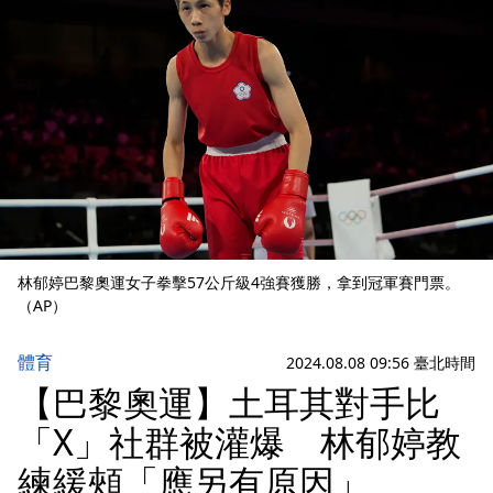
林郁婷巴黎奧運女子拳擊57公斤級4強賽獲勝，拿到冠軍賽門票。
（AP）
體育
2024.08.08 09:56 臺北時間
【巴黎奧運】土耳其對手比
「X」社群被灌爆 林郁婷教
練緩頰「應另有原因」