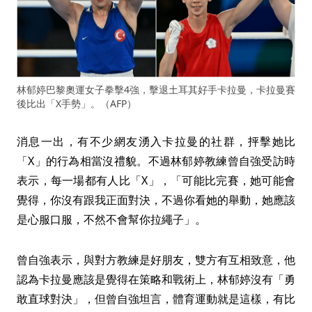
林郁婷巴黎奧運女子拳擊4強，擊退土耳其好手卡拉曼，卡拉曼賽
後比出「X手勢」。（AFP）
消息一出，有不少網友湧入卡拉曼的社群，抨擊她比
「X」的行為相當沒禮貌。不過林郁婷教練曾自強受訪時
表示，每一場都有人比「X」，「可能比完賽，她可能會
覺得，你沒有跟我正面對決，不過你看她的舉動，她應該
是心服口服，不然不會幫你拉繩子」。
曾自強表示，與對方教練是好朋友，雙方有互相致意，他
認為卡拉曼應該是覺得在策略和戰術上，林郁婷沒有「勇
敢直球對決」，但曾自強坦言，體育運動就是這樣，有比