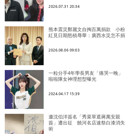
2026.07.31 20:34
熊本震災鄭麗文自掏百萬捐款 小粉
紅見日期怒槓辱華：廣西水災怎不捐
2026.08.06 09:03
一粒分手4年學長男友「痛哭一晚」
啦啦隊女神理想型曝光
2024.04.17 15:39
邀沈伯洋簽名「秀菜單遮蔣萬安親
簽」遭出征 饒河名店速祭白漆消失
術