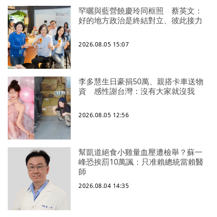
罕曬與藍營饒慶玲同框照 蔡英文：
好的地方政治是終結對立、彼此接力
2026.08.05 15:07
李多慧生日豪捐50萬、親搭卡車送物
資 感性謝台灣：沒有大家就沒我
2026.08.05 12:56
幫凱道絕食小雞量血壓遭檢舉？蘇一
峰恐挨罰10萬諷：只准賴總統當賴醫
師
2026.08.04 14:35