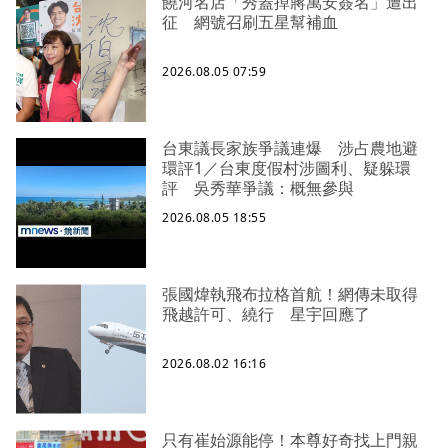
饒河名店「秀蓋掉蔣萬安簽名」遭出
征 網號召刷五星幫補血
2026.08.05 07:59
台東議長家族爭議連爆 涉占農地避
環評1／台東度假村涉圖利、疑躲環
評 吳秀華爭議：概無參與
2026.08.05 18:55
張國煒執飛布拉格首航！網傳未取得
飛越許可、繞行 星宇回應了
2026.08.02 16:16
只有崔始源能停！本尊好奇找上門親