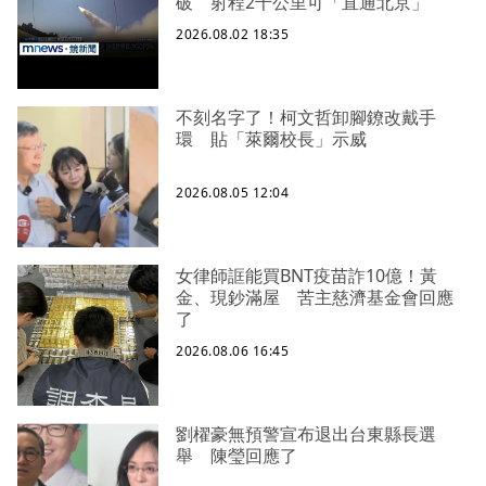
破 射程2千公里可「直通北京」
2026.08.02 18:35
不刻名字了！柯文哲卸腳鐐改戴手
環 貼「萊爾校長」示威
2026.08.05 12:04
女律師誆能買BNT疫苗詐10億！黃
金、現鈔滿屋 苦主慈濟基金會回應
了
2026.08.06 16:45
劉櫂豪無預警宣布退出台東縣長選
舉 陳瑩回應了