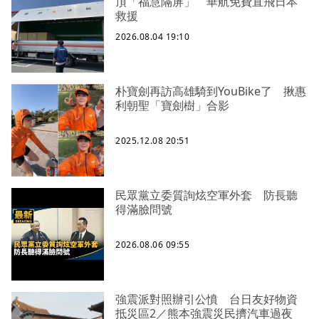
頂「福慧隔屏」 華航免費直飛日本
救援
2026.08.04 19:10
朴寶劍再訪高雄騎到YouBike了 揪惠
利朝聖「寶劍樹」合影
2025.12.08 20:51
民眾黨立委質詢炫空軍外套 防長聽
得滿臉問號
2026.08.06 09:55
強震派對照辦引公憤 台日友好物資
抵災區2／熊本強震災民擠汽車過夜