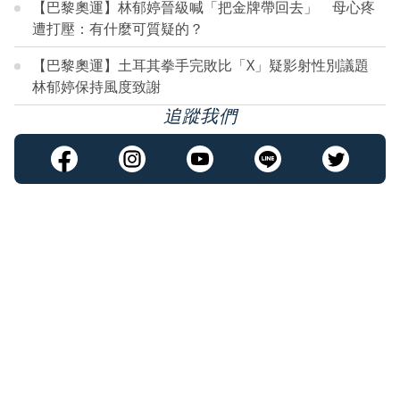
【巴黎奧運】林郁婷晉級喊「把金牌帶回去」 母心疼
遭打壓：有什麼可質疑的？
【巴黎奧運】土耳其拳手完敗比「X」疑影射性別議題
林郁婷保持風度致謝
追蹤我們