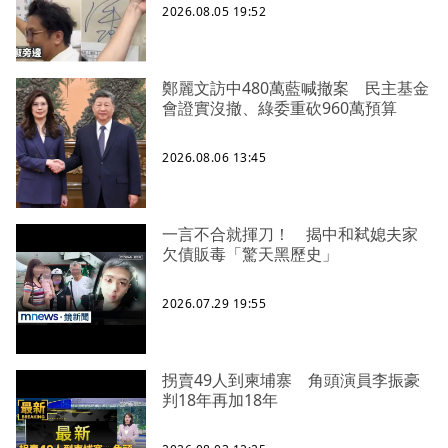
2026.08.05 19:52
鄭麗文訪中480萬藍喊撤案 民主基金
會證實沒撤、綠委重砍960萬預算
2026.08.06 13:45
一言不合就揮刀！ 揭中和弒媳夫家
欠債販毒「驚天黑歷史」
2026.07.29 19:55
拐賣49人到柬埔寨 角頭演員李振豪
判18年再加18年