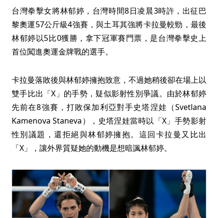
台灣拳擊女將林郁婷，台灣時間8日凌晨3時許，出征巴
黎奧運57公斤級4強賽，與土耳其強將卡拉曼較勁，最後
林郁婷以5比0獲勝，拿下冠軍賽門票，是台灣拳擊史上
首位闖進奧運金牌戰的選手。
卡拉曼落敗後與林郁婷擁抱致意，不過她稍後卻在場上以
雙手比出「X」的手勢，疑似影射性別爭議。由於林郁婷
先前在8強賽，打敗保加利亞對手史塔涅娃（Svetlana
Kamenova Staneva），史塔涅娃當時以「X」手勢影射
性別議題，還拒絕與林郁婷擁抱。這回卡拉曼又比出
「X」，讓外界質疑她的動機是想暗諷林郁婷。