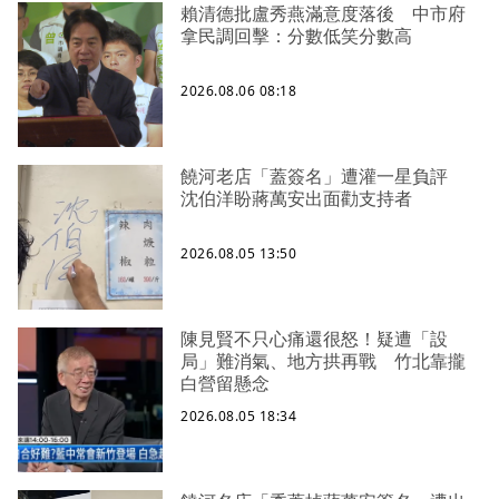
賴清德批盧秀燕滿意度落後 中市府
拿民調回擊：分數低笑分數高
2026.08.06 08:18
饒河老店「蓋簽名」遭灌一星負評
沈伯洋盼蔣萬安出面勸支持者
2026.08.05 13:50
陳見賢不只心痛還很怒！疑遭「設
局」難消氣、地方拱再戰 竹北靠攏
白營留懸念
2026.08.05 18:34