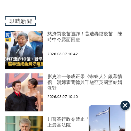
即時新聞
慈濟買疫苗遭詐！昔遭轟擋疫苗 陳
時中今露面回應
2026.08.07 10:42
影史唯一修成正果《蜘蛛人》銀幕情
侶 湯姆霍蘭德與千黛亞英國辦結婚
派對
2026.08.07 10:40
川普簽行政令禁止「生育旅遊」 槓
上最高法院