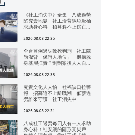
聞
《社工消失中》全集 八成過勞
陷究責地獄 社工淪背鍋垃圾桶
求助身心科 招募趕不上逃亡
潮 全台社工缺口警報 揭薪資
回捐黑幕 血汗錢遭剝削
2026.08.08 22:35
全台首例過失致死判刑 社工陳
尚潔背「保證人地位」 機構脫
身基層扛責？剴剴案後人人自危
｜社工消失中
2026.08.08 22:33
究責文化人人怕 社福缺口拉警
報 招募追不上離職潮 低薪過
勞誰來守護｜社工消失中
2026.08.08 22:31
八成社工過勞每四人有一人求助
身心科！社安網的隱形受災戶