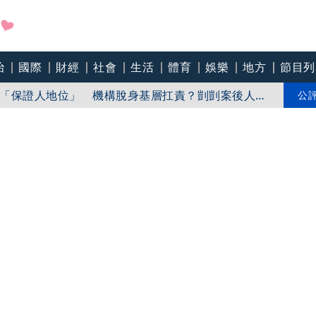
治
國際
財經
社會
生活
體育
娛樂
地方
節目列
「保證人地位」 機構脫身基層扛責？剴剴案後人人
募追不上離職潮 低薪過勞誰來守護｜社工消失中
公
！社安網的隱形受災戶 集體心理創傷 當社工成
無奈趨勢？耗竭殆盡下的社安網危機｜社工消失中