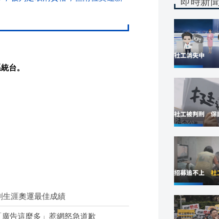
即時新
系統台。
創生涯奧運最佳成績
「廣告這麼多」惹網怒急道歉