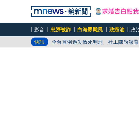
影音
慈濟被詐
白海豚颱風
致癌油
政
全台首例過失致死判刑 社工陳尚潔背
快訊
自危｜社工消失中
究責文化人人怕 社福缺口拉警報 招
八成社工過勞每四人有一人求助身心科
「體制代罪羊」 防禦性社工不敢多做