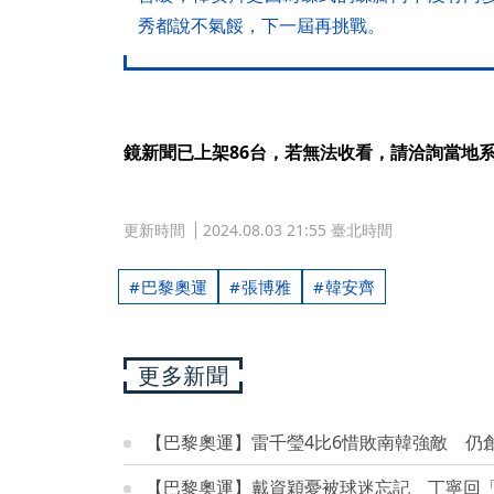
秀都說不氣餒，下一屆再挑戰。
鏡新聞已上架86台，若無法收看，請洽詢當地
更新時間
2024.08.03 21:55 臺北時間
巴黎奧運
張博雅
韓安齊
更多新聞
【巴黎奧運】雷千瑩4比6惜敗南韓強敵 仍
【巴黎奧運】戴資穎憂被球迷忘記 丁寧回