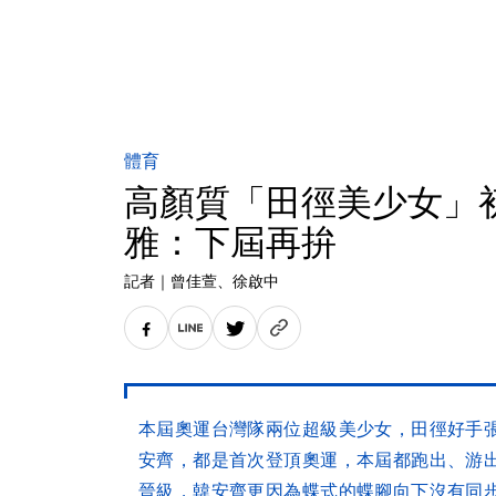
體育
高顏質「田徑美少女」
雅：下屆再拚
記者
｜
曾佳萱
、徐啟中
本屆奧運台灣隊兩位超級美少女，田徑好手
安齊，都是首次登頂奧運，本屆都跑出、游
晉級，韓安齊更因為蝶式的蝶腳向下沒有同