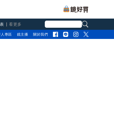
表
看更多
評人專區
鏡主播
關於我們