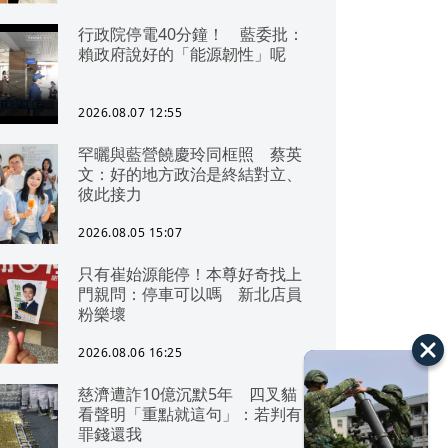
行政院停電40分鐘！ 藍委批：
賴政府說好的「能源韌性」呢
2026.08.07 12:55
罕曬與藍營饒慶玲同框照 蔡英
文：好的地方政治是終結對立、
彼此接力
2026.08.05 15:07
只有崔始源能停！本尊好奇找上
門親問：停車可以嗎 新北店員
粉樂壞
2026.08.06 16:25
慈濟遭詐10億沉默5年 四叉貓
看聲明「重點就這句」：若判有
罪錢還我