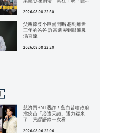
集體心理創傷 當社工成「體制
代罪羊」 防禦性社工不敢多做
無奈趨勢？耗竭殆盡下的社安網
2026.08.08 22:30
危機｜社工消失中
父親節登小巨蛋開唱 想到離世
三年的爸爸 許富凱哭到眼淚鼻
涕直流
2026.08.08 22:20
聞
慈濟買BNT遇詐！藍白昔嗆政府
擋疫苗「必遭天譴」迴力鏢來
了 荒謬語錄一次看
2026.08.06 22:06