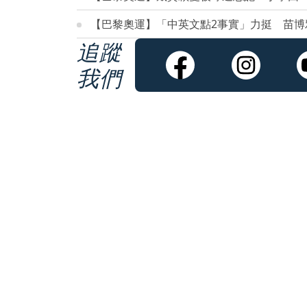
【巴黎奧運】「中英文點2事實」力挺 苗博
追蹤
我們