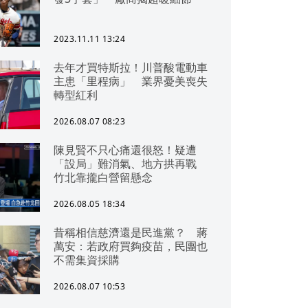
2023.11.11 13:24
去年才買特斯拉！川普酸電動車
主患「里程病」 業界憂美喪失
轉型紅利
2026.08.07 08:23
陳見賢不只心痛還很怒！疑遭
「設局」難消氣、地方拱再戰
竹北靠攏白營留懸念
2026.08.05 18:34
昔稱相信慈濟還是民進黨？ 蔣
萬安：若政府買夠疫苗，民團也
不需集資採購
2026.08.07 10:53