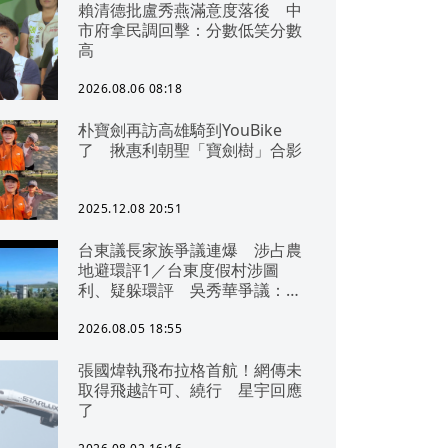
賴清德批盧秀燕滿意度落後 中
市府拿民調回擊：分數低笑分數
高
2026.08.06 08:18
朴寶劍再訪高雄騎到YouBike
了 揪惠利朝聖「寶劍樹」合影
2025.12.08 20:51
台東議長家族爭議連爆 涉占農
地避環評1／台東度假村涉圖
利、疑躲環評 吳秀華爭議：概
無參與
2026.08.05 18:55
張國煒執飛布拉格首航！網傳未
取得飛越許可、繞行 星宇回應
了