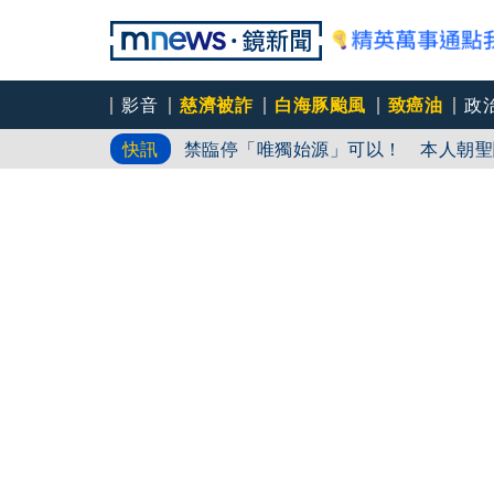
影音
慈濟被詐
白海豚颱風
致癌油
政
權值股熄火！台股收跌170.79點 收442
快訊
禁臨停「唯獨始源」可以！ 本人朝聖
院區大停電40分鐘！ 政院：高壓斷