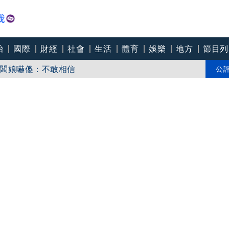
治
國際
財經
社會
生活
體育
娛樂
地方
節目列
25.91點
闆娘嚇傻：不敢相信
公
路器系統故障