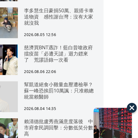
李多慧生日豪捐50萬、親搭卡車
送物資 感性謝台灣：沒有大家
就沒我
2026.08.05 12:56
慈濟買BNT遇詐！藍白昔嗆政府
擋疫苗「必遭天譴」迴力鏢來
了 荒謬語錄一次看
2026.08.06 22:06
幫凱道絕食小雞量血壓遭檢舉？
蘇一峰恐挨罰10萬諷：只准賴總
統當賴醫師
2026.08.04 14:35
賴清德批盧秀燕滿意度落後 中
市府拿民調回擊：分數低笑分數
高