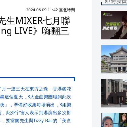
即時新
2024.06.09 11:42 臺北時間
麋先生MIXER七月聯
ng LIVE》嗨翻三
即將於７月一連三天在東方之珠－香港麥花
唱會炮轟這個夏天，3大金曲樂團聊到此次
夜」，準備好收集每場演出，3組樂
面，此外宇宙人表示到港演出多次對
當麋先生與Tizzy Bac的「美食