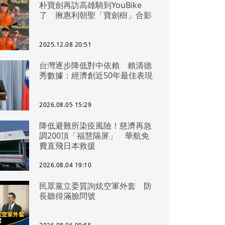
朴寶劍再訪高雄騎到YouBike
了 揪惠利朝聖「寶劍樹」合影
2025.12.08 20:51
台灣逐步降低對中依賴 賴清德
秀數據：經濟創近50年最佳表現
2026.08.05 15:29
降低避難所染疫風險！慈濟再急
調200頂「福慧隔屏」 華航免
費直飛日本救援
2026.08.04 19:10
民眾黨立委質詢炫空軍外套 防
長聽得滿臉問號