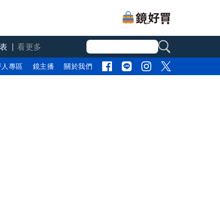
表
看更多
評人專區
鏡主播
關於我們