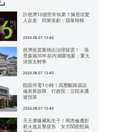
聞
詐慈濟10億照常執業？陳昱瑄驚
人反差 同業笑虧：我輩楷模
2026.08.07 13:40
慈濟疫苗案燒出治理疑雲！ 張
景森揭30年前內湖購地案：重大
決策太輕率
2026.08.07 13:40
院區停電1小時！高壓斷路器設
備老舊故障 行政院：立院未通
過預算
2026.08.07 13:40
天王遭爆藏私生子！周杰倫遭影
射火速反擊提告 女方閨密怒揭