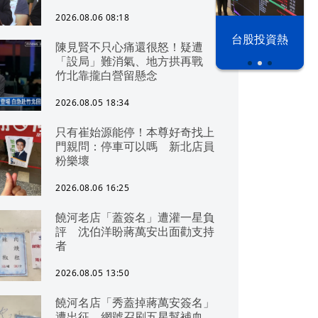
2026.08.06 08:18
漢光42演習
台股投資熱
陳見賢不只心痛還很怒！疑遭
「設局」難消氣、地方拱再戰
竹北靠攏白營留懸念
2026.08.05 18:34
只有崔始源能停！本尊好奇找上
門親問：停車可以嗎 新北店員
粉樂壞
2026.08.06 16:25
饒河老店「蓋簽名」遭灌一星負
評 沈伯洋盼蔣萬安出面勸支持
者
2026.08.05 13:50
饒河名店「秀蓋掉蔣萬安簽名」
遭出征 網號召刷五星幫補血