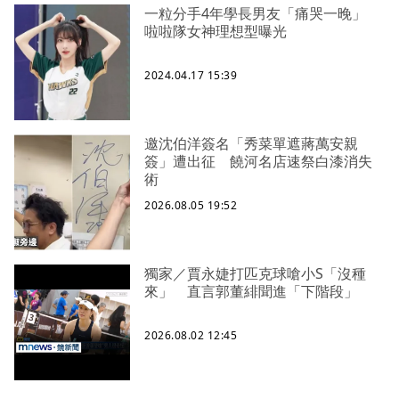
一粒分手4年學長男友「痛哭一晚」
啦啦隊女神理想型曝光
2024.04.17 15:39
邀沈伯洋簽名「秀菜單遮蔣萬安親
簽」遭出征 饒河名店速祭白漆消失
術
2026.08.05 19:52
獨家／賈永婕打匹克球嗆小S「沒種
來」 直言郭董緋聞進「下階段」
2026.08.02 12:45