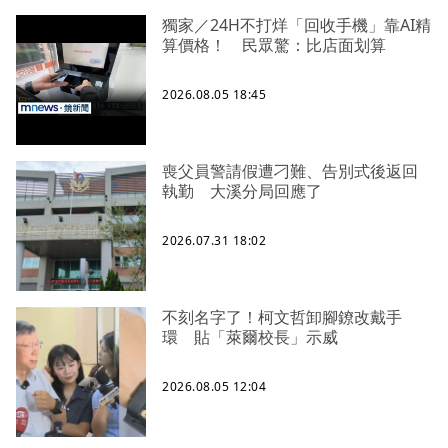
獨家／24H不打烊「回收手機」靠AI精
算價格！ 民眾驚：比店面划算
2026.08.05 18:45
喪父員警請假遭刁難、告別式後返回
執勤 大溪分局回應了
2026.07.31 18:02
不刻名字了！柯文哲卸腳鐐改戴手
環 貼「萊爾校長」示威
2026.08.05 12:04