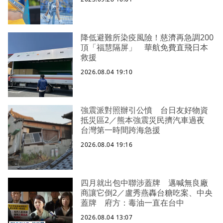
降低避難所染疫風險！慈濟再急調200
頂「福慧隔屏」 華航免費直飛日本
救援
2026.08.04 19:10
強震派對照辦引公憤 台日友好物資
抵災區2／熊本強震災民擠汽車過夜
台灣第一時間跨海急援
2026.08.04 19:16
四月就出包中聯涉蓋牌 邁喊無良廠
商讓它倒2／盧秀燕轟台糖吃案、中央
蓋牌 府方：毒油一直在台中
2026.08.04 13:07