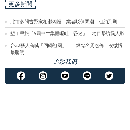
更多新聞
北市多間吉野家相繼熄燈 業者駁倒閉潮：租約到期
墾丁畢旅「5國中生集體嘔吐、昏迷」 稱目擊詭異人影
台22藝人高喊「回歸祖國」！ 網點名周杰倫：沒微博
最聰明
追蹤我們