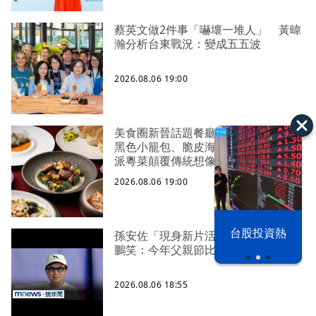
蔡英文做2件事「嚇壞一堆人」 黃暐
瀚分析台東戰況：變成五五波
2026.08.06 19:00
美食圈新晉話題餐廳「榕居」！新推
黑色小籠包、脆皮海參、M9和牛 新
派粵菜顛覆傳統想像
2026.08.06 19:00
以色列 穹頂
台股投資熱
孫安佐「現身新片活動」挺爸！ 孫
之下
鵬笑：今年父親節比去年輕鬆
2026.08.06 18:55