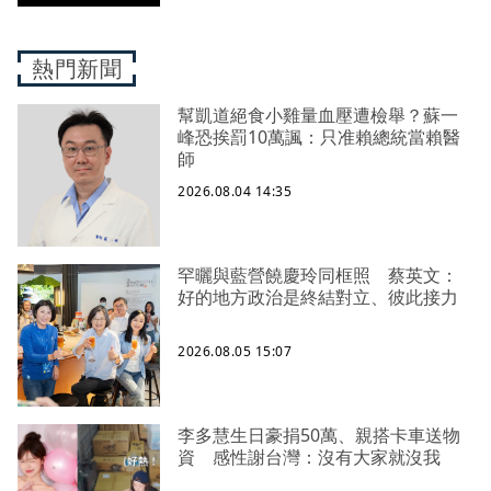
熱門新聞
幫凱道絕食小雞量血壓遭檢舉？蘇一
峰恐挨罰10萬諷：只准賴總統當賴醫
師
2026.08.04 14:35
罕曬與藍營饒慶玲同框照 蔡英文：
好的地方政治是終結對立、彼此接力
2026.08.05 15:07
李多慧生日豪捐50萬、親搭卡車送物
資 感性謝台灣：沒有大家就沒我