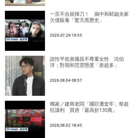
一言不合就揮刀！ 揭中和弒媳夫家
欠債販毒「驚天黑歷史」
2026.07.29 19:55
談性平批黃國昌不尊重女性 沈伯
洋：對我和范雲態度「差超多」
2026.08.04 08:57
獨家／建商老闆「國巨遭套牢」祭超
狂讓利 買房「最高折130萬」
2026.08.02 18:45