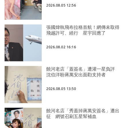
2026.08.05 12:56
張國煒執飛布拉格首航！網傳未取得
飛越許可、繞行 星宇回應了
2026.08.02 16:16
饒河老店「蓋簽名」遭灌一星負評
沈伯洋盼蔣萬安出面勸支持者
2026.08.05 13:50
饒河名店「秀蓋掉蔣萬安簽名」遭出
征 網號召刷五星幫補血