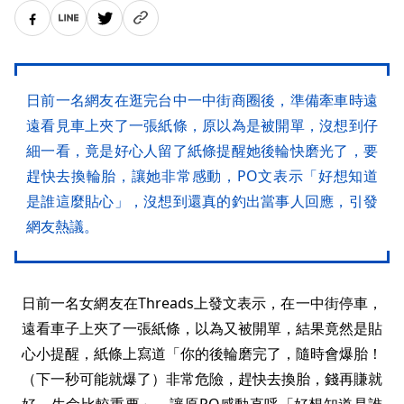
日前一名網友在逛完台中一中街商圈後，準備牽車時遠
遠看見車上夾了一張紙條，原以為是被開單，沒想到仔
細一看，竟是好心人留了紙條提醒她後輪快磨光了，要
趕快去換輪胎，讓她非常感動，PO文表示「好想知道
是誰這麼貼心」，沒想到還真的釣出當事人回應，引發
網友熱議。
日前一名女網友在Threads上發文表示，在一中街停車，
遠看車子上夾了一張紙條，以為又被開單，結果竟然是貼
心小提醒，紙條上寫道「你的後輪磨完了，隨時會爆胎！
（下一秒可能就爆了）非常危險，趕快去換胎，錢再賺就
好，生命比較重要」，讓原PO感動直呼「好想知道是誰