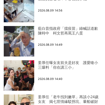
2026.08.09 14:56
藍白昔指政府「擋疫苗」綠喊話道歉
陳時中 柯文哲再罵王八蛋
2026.08.09 14:49
姜厚任曝女友前夫是好友 護愛嗆小
三爆料「你在講三小」
2026.08.09 14:40
姜厚任「老牛找到嫩草」再談小24歲
女友 揭七世情緣駁拐坑、暈船破財