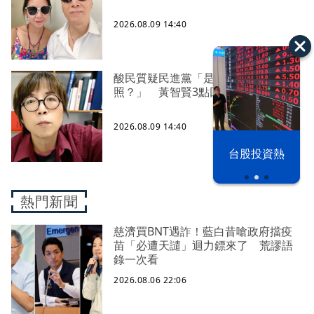
2026.08.09 14:40
酸民質疑民進黨「是不是有她裸
照？」 黃智賢3點回嗆獲網友讚爆
2026.08.09 14:40
漢光42演習
台股投資熱
熱門新聞
慈濟買BNT遇詐！藍白昔嗆政府擋疫
苗「必遭天譴」迴力鏢來了 荒謬語
錄一次看
2026.08.06 22:06