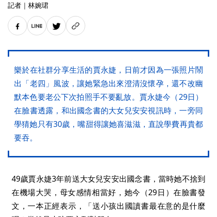
記者
｜
林婉珺
樂於在社群分享生活的賈永婕，日前才因為一張照片鬧
出「老四」風波，讓她緊急出來澄清沒懷孕，還不改幽
默本色要老公下次拍照手不要亂放。賈永婕今（29日）
在臉書透露，和出國念書的大女兒安安視訊時，一旁同
學猜她只有30歲，嘴甜得讓她喜滋滋，直說學費再貴都
要吞。
49歲賈永婕3年前送大女兒安安出國念書，當時她不捨到
在機場大哭，母女感情相當好，她今（29日）在臉書發
文，一本正經表示，「送小孩出國讀書最在意的是什麼