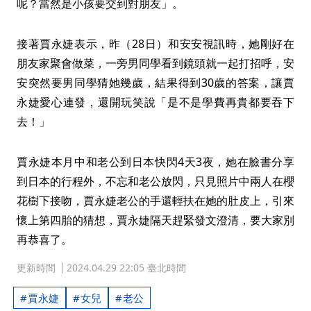
呢？當然是小孩要交到對朋友」。
接著賈永婕表示，昨（28日）和安安視訊時，她剛好在
朋友家聚會做菜，一旁男同學看到鏡頭就一起打招呼，安
安突然要男同學猜她幾歲，結果得到30歲的答案，讓賈
永婕愛心連發，還開玩笑說「是不是學費再貴都要吞下
去！」
賈永婕本月中和老公到日本快閃4天3夜，她在臉書分享
到日本的行程外，不忘和老公放閃，只見照片中兩人在櫻
花樹下接吻，賈永婕老公的手還輕扶在她的肚皮上，引來
懷上第四胎的猜想，賈永婕隔天趕緊發文澄清，要大家別
再恭喜了。
更新時間
2024.04.29 22:05 臺北時間
賈永婕
女兒
老公