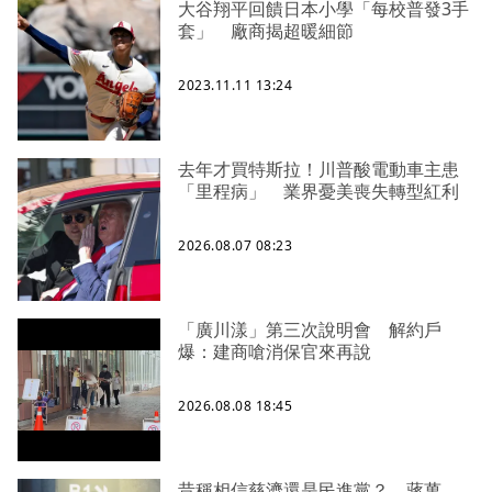
大谷翔平回饋日本小學「每校普發3手
套」 廠商揭超暖細節
2023.11.11 13:24
去年才買特斯拉！川普酸電動車主患
「里程病」 業界憂美喪失轉型紅利
2026.08.07 08:23
「廣川漾」第三次說明會 解約戶
爆：建商嗆消保官來再說
2026.08.08 18:45
昔稱相信慈濟還是民進黨？ 蔣萬