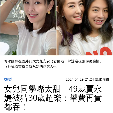
賈永婕和在國外的大女兒安安（右圖右）常透過視訊聯絡感情。
（翻攝臉書粉專賈永婕的跑跳人生）
娛樂
2024.04.29 21:24 臺北時間
女兒同學嘴太甜 49歲賈永
婕被猜30歲超樂：學費再貴
都吞！