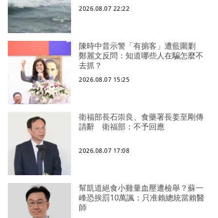
2026.08.07 22:22
陳時中昔示警「有掮客」遭藍圍剿
鄭麗文反問：知道哪些人在騙怎麼不
去抓？
2026.08.07 15:25
衛福部長石崇良、食藥署長姜至剛傳
請辭 衛福部：不予回應
2026.08.07 17:08
幫凱道絕食小雞量血壓遭檢舉？蘇一
峰恐挨罰10萬諷：只准賴總統當賴醫
師