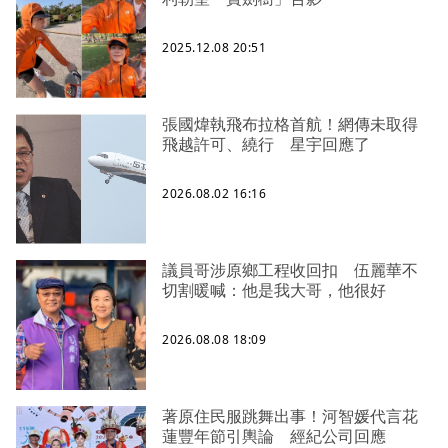
2025.12.08 20:51
張國煒執飛布拉格首航！網傳未取得
飛越許可、繞行 星宇回應了
2026.08.02 16:16
議員哥涉原鄉工程收回扣 伍麗華不
切割暖喊：他是我大哥，他很好
2026.08.08 18:09
著原住民服跳舞出事！河智媛代言花
蓮豐年節引輿論 經紀公司回應