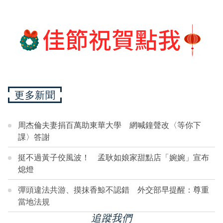
更多新聞
周杰倫夫妻捐百萬助東華大學 網喊鐘聲改〈等你下
課〉答謝
挺不過黃子佼風波！ 孟耿如娘家甜點店「婉婉」宣布
熄燈
彈頭違法共游、摸抹香鯨不認錯 外交部早提醒：尊重
當地法規
追蹤我們