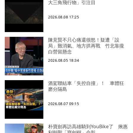
大三角飛行物」引注目
2026.08.08 17:25
陳見賢不只心痛還很怒！疑遭「設
局」難消氣、地方拱再戰 竹北靠攏
白營留懸念
2026.08.05 18:34
酒駕聯結車「失控自撞」！ 車體狂
磨分隔島
2026.08.07 09:15
朴寶劍再訪高雄騎到YouBike了 揪惠
利朝聖「寶劍樹」合影