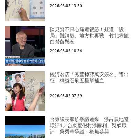
2026.08.05 13:50
陳見賢不只心痛還很怒！疑遭「設
局」難消氣、地方拱再戰 竹北靠攏
白營留懸念
2026.08.05 18:34
饒河名店「秀蓋掉蔣萬安簽名」遭出
征 網號召刷五星幫補血
2026.08.05 07:59
台東議長家族爭議連爆 涉占農地避
環評1／台東度假村涉圖利、疑躲環
評 吳秀華爭議：概無參與