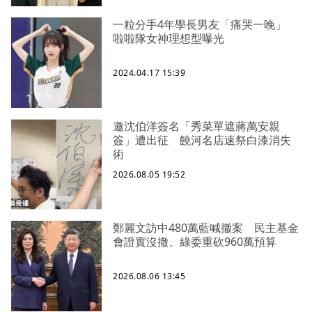
一粒分手4年學長男友「痛哭一晚」
啦啦隊女神理想型曝光
2024.04.17 15:39
邀沈伯洋簽名「秀菜單遮蔣萬安親
簽」遭出征 饒河名店速祭白漆消失
術
2026.08.05 19:52
鄭麗文訪中480萬藍喊撤案 民主基金
會證實沒撤、綠委重砍960萬預算
2026.08.06 13:45