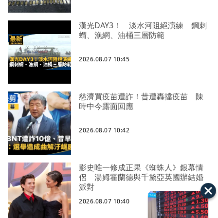
漢光DAY3！ 淡水河阻絕演練 鋼刺
蝟、漁網、油桶三層防範
2026.08.07 10:45
慈濟買疫苗遭詐！昔遭轟擋疫苗 陳
時中今露面回應
2026.08.07 10:42
影史唯一修成正果《蜘蛛人》銀幕情
侶 湯姆霍蘭德與千黛亞英國辦結婚
派對
2026.08.07 10:40