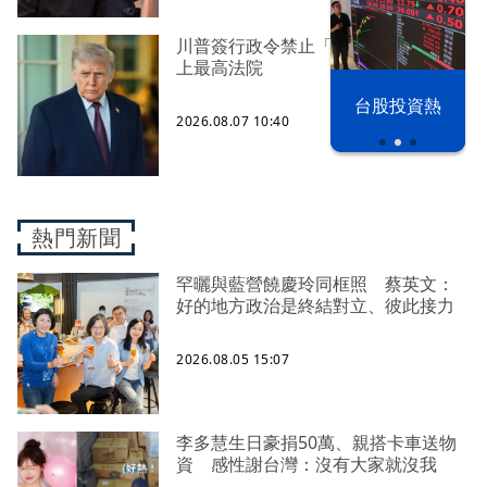
川普簽行政令禁止「生育旅遊」 槓
上最高法院
以色列 穹頂
台股投資熱
之下
2026.08.07 10:40
熱門新聞
罕曬與藍營饒慶玲同框照 蔡英文：
好的地方政治是終結對立、彼此接力
2026.08.05 15:07
李多慧生日豪捐50萬、親搭卡車送物
資 感性謝台灣：沒有大家就沒我