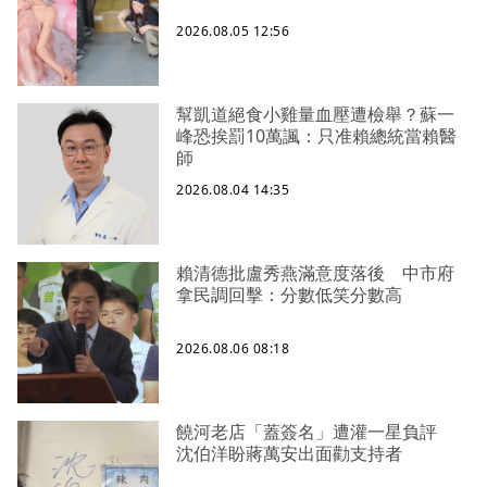
2026.08.05 12:56
幫凱道絕食小雞量血壓遭檢舉？蘇一
峰恐挨罰10萬諷：只准賴總統當賴醫
師
2026.08.04 14:35
賴清德批盧秀燕滿意度落後 中市府
拿民調回擊：分數低笑分數高
2026.08.06 08:18
饒河老店「蓋簽名」遭灌一星負評
沈伯洋盼蔣萬安出面勸支持者