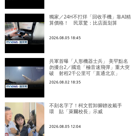
獨家／24H不打烊「回收手機」靠AI精
算價格！ 民眾驚：比店面划算
2026.08.05 18:45
共軍首曝「人形機器士兵」 美罕點名
勿擾台2／國造「極音速飛彈」重大突
破 射程2千公里可「直通北京」
2026.08.02 18:35
不刻名字了！柯文哲卸腳鐐改戴手
環 貼「萊爾校長」示威
2026.08.05 12:04