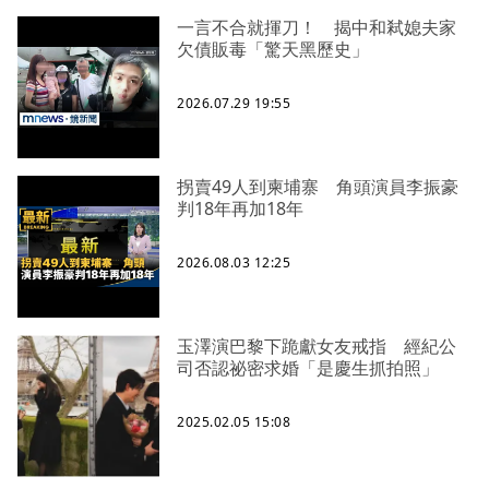
一言不合就揮刀！ 揭中和弒媳夫家
欠債販毒「驚天黑歷史」
2026.07.29 19:55
拐賣49人到柬埔寨 角頭演員李振豪
判18年再加18年
2026.08.03 12:25
玉澤演巴黎下跪獻女友戒指 經紀公
司否認祕密求婚「是慶生抓拍照」
2025.02.05 15:08