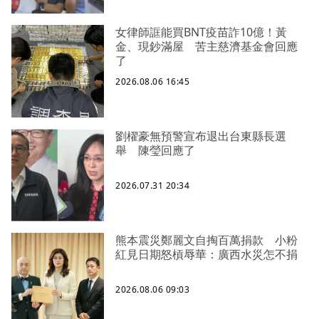
女律師誆能買BNT疫苗詐10億！黃
金、現鈔滿屋 苦主慈濟基金會回應
了
2026.08.06 16:45
劉櫂豪無預警宣布退出台東縣長選
舉 陳瑩回應了
2026.07.31 20:34
熊本震災鄭麗文自掏百萬捐款 小粉
紅見日期怒槓辱華：廣西水災怎不捐
2026.08.06 09:03