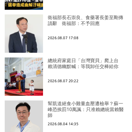
衛福部長石崇良、食藥署長姜至剛傳
請辭 衛福部：不予回應
2026.08.07 17:08
總統府家庭日「台灣寶貝」爬上台
賴清德幽默喊：等我卸任交棒給你
2026.08.07 20:22
幫凱道絕食小雞量血壓遭檢舉？蘇一
峰恐挨罰10萬諷：只准賴總統當賴醫
師
2026.08.04 14:35