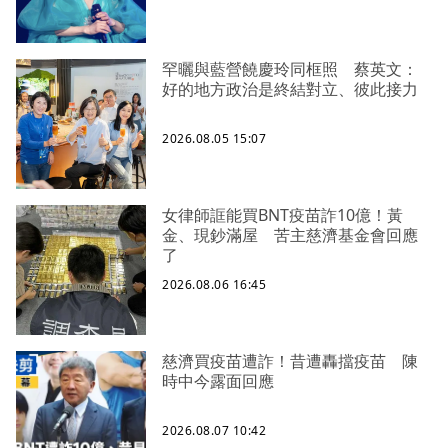
罕曬與藍營饒慶玲同框照 蔡英文：
好的地方政治是終結對立、彼此接力
2026.08.05 15:07
女律師誆能買BNT疫苗詐10億！黃
金、現鈔滿屋 苦主慈濟基金會回應
了
2026.08.06 16:45
慈濟買疫苗遭詐！昔遭轟擋疫苗 陳
時中今露面回應
2026.08.07 10:42