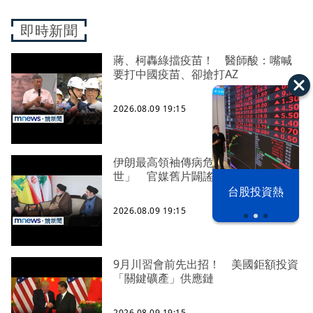
即時新聞
蔣、柯轟綠擋疫苗！ 醫師酸：嘴喊
要打中國疫苗、卻搶打AZ
2026.08.09 19:15
伊朗最高領袖傳病危「恐隨時過
世」 官媒舊片闢謠被抓包
漢光42演習
台股投資熱
2026.08.09 19:15
9月川習會前先出招！ 美國鉅額投資
「關鍵礦產」供應鏈
2026.08.09 19:15