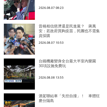
2026.08.07 08:23
昔稱相信慈濟還是民進黨？ 蔣萬
安：若政府買夠疫苗，民團也不需集
資採購
2026.08.07 10:53
台鐵機廠變身全台最大半室內樂園
30項設施免費玩
2026.08.08 13:55
酒駕聯結車「失控自撞」！ 車體狂
磨分隔島