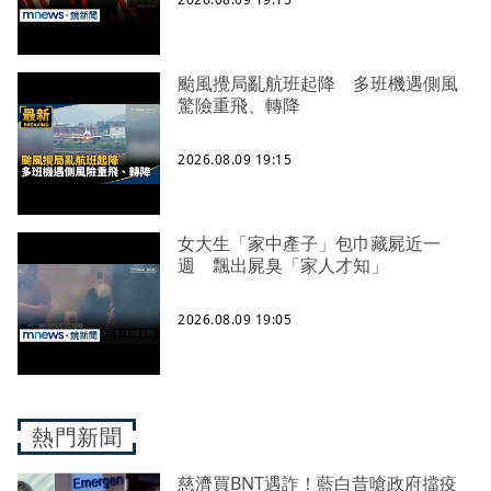
颱風攪局亂航班起降 多班機遇側風
驚險重飛、轉降
2026.08.09 19:15
女大生「家中產子」包巾藏屍近一
週 飄出屍臭「家人才知」
2026.08.09 19:05
熱門新聞
慈濟買BNT遇詐！藍白昔嗆政府擋疫