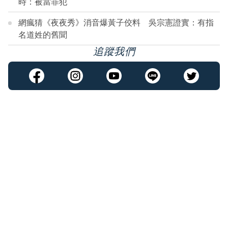
時：被當罪犯
網瘋猜《夜夜秀》消音爆黃子佼料 吳宗憲證實：有指
名道姓的舊聞
追蹤我們