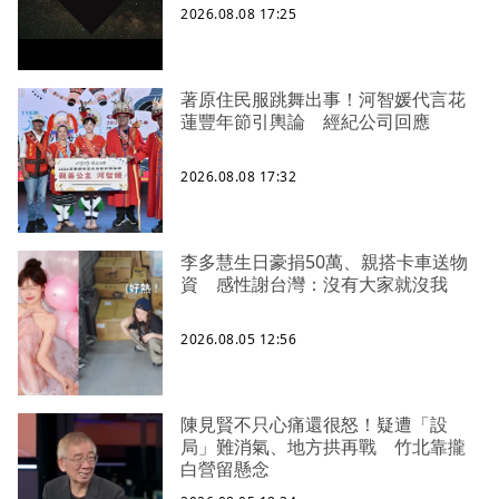
2026.08.08 17:25
著原住民服跳舞出事！河智媛代言花
蓮豐年節引輿論 經紀公司回應
2026.08.08 17:32
李多慧生日豪捐50萬、親搭卡車送物
資 感性謝台灣：沒有大家就沒我
2026.08.05 12:56
陳見賢不只心痛還很怒！疑遭「設
局」難消氣、地方拱再戰 竹北靠攏
白營留懸念