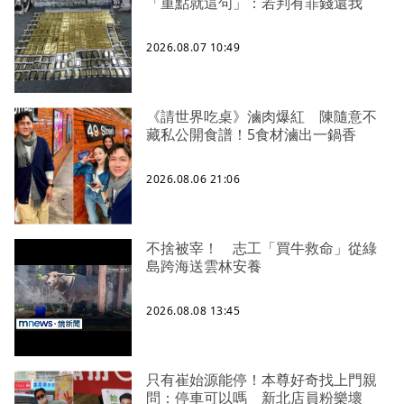
「重點就這句」：若判有罪錢還我
2026.08.07 10:49
《請世界吃桌》滷肉爆紅 陳隨意不
藏私公開食譜！5食材滷出一鍋香
2026.08.06 21:06
不捨被宰！ 志工「買牛救命」從綠
島跨海送雲林安養
2026.08.08 13:45
只有崔始源能停！本尊好奇找上門親
問：停車可以嗎 新北店員粉樂壞