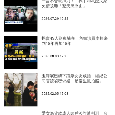
一言不合就揮刀！ 揭中和弒媳夫家
欠債販毒「驚天黑歷史」
2026.07.29 19:55
拐賣49人到柬埔寨 角頭演員李振豪
判18年再加18年
2026.08.03 12:25
玉澤演巴黎下跪獻女友戒指 經紀公
司否認祕密求婚「是慶生抓拍照」
2025.02.05 15:08
愛女為貸款成人頭戶涉詐遭判刑 台