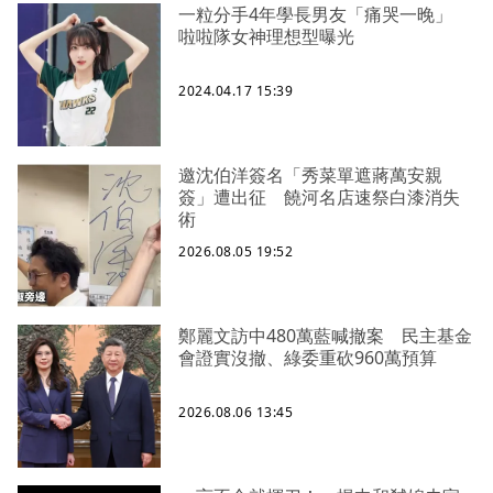
一粒分手4年學長男友「痛哭一晚」
啦啦隊女神理想型曝光
2024.04.17 15:39
邀沈伯洋簽名「秀菜單遮蔣萬安親
簽」遭出征 饒河名店速祭白漆消失
術
2026.08.05 19:52
鄭麗文訪中480萬藍喊撤案 民主基金
會證實沒撤、綠委重砍960萬預算
2026.08.06 13:45